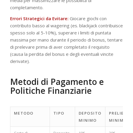
media per massimizzare le possibilità di
completamento.
Errori Strategici da Evitare:
Giocare giochi con
contributo basso al wagering (es. blackjack contribuisce
spesso solo al 5-10%), superare i limiti di puntata
massima per mano durante il periodo di bonus, tentare
di prelevare prima di aver completato il requisito
(causa la perdita del bonus e degli eventuali vincite
derivate).
Metodi di Pagamento e
Politiche Finanziarie
Spe
METODO
TIPO
DEPOSITO
PRELIEVO
MINIMO
MINIMO
Carta di
Deposito
10€
20€