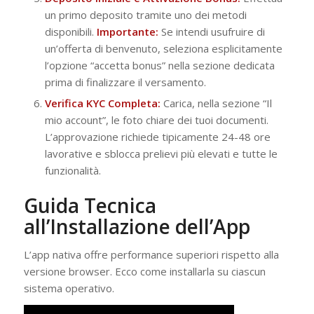
un primo deposito tramite uno dei metodi
disponibili.
Importante:
Se intendi usufruire di
un’offerta di benvenuto, seleziona esplicitamente
l’opzione “accetta bonus” nella sezione dedicata
prima di finalizzare il versamento.
Verifica KYC Completa:
Carica, nella sezione “Il
mio account”, le foto chiare dei tuoi documenti.
L’approvazione richiede tipicamente 24-48 ore
lavorative e sblocca prelievi più elevati e tutte le
funzionalità.
Guida Tecnica
all’Installazione dell’App
L’app nativa offre performance superiori rispetto alla
versione browser. Ecco come installarla su ciascun
sistema operativo.