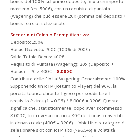
bonus del 100% sul primo deposito, fino a un importo
massimo (es. 500€), con un requisito di puntata
(wagering) che può essere 20x (somma del deposito +
bonus) su slot selezionate.
Scenario di Calcolo Esemplificativo:
Deposito: 200€
Bonus Ricevuto: 200€ (100% di 200€)
Saldo Totale Bonus: 400€
Requisito di Puntata (Wagering): 20x (Deposito +
Bonus) = 20 x 400€ =
8.000€
Contributo delle Slot al Wagering: Generalmente 100%.
Supponendo un RTP (Return to Player) del 96%, la
perdita teorica durante il gioco per soddisfare il
requisito è circa (1 – 0.96) * 8.000€ = 320€. Questo
significa che, statisticamente, dopo aver scommesso
8.000€, ti ritroverai con circa 80€ del bonus convertiti
in denaro reale (400€ – 320€). L’obiettivo strategico è
selezionare slot con RTP alto (>96.5%) e volatilità