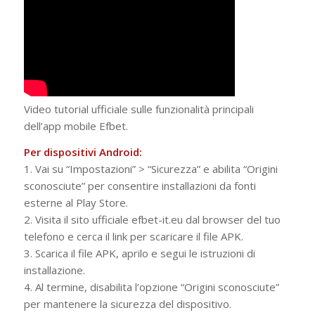
Video tutorial ufficiale sulle funzionalità principali
dell’app mobile Efbet.
Per dispositivi Android:
1. Vai su “Impostazioni” > “Sicurezza” e abilita “Origini
sconosciute” per consentire installazioni da fonti
esterne al Play Store.
2. Visita il sito ufficiale efbet-it.eu dal browser del tuo
telefono e cerca il link per scaricare il file APK.
3. Scarica il file APK, aprilo e segui le istruzioni di
installazione.
4. Al termine, disabilita l’opzione “Origini sconosciute”
per mantenere la sicurezza del dispositivo.