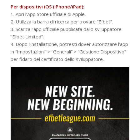
Per dispositivi iOS (iPhone/iPad):
1. Apri l’App Store ufficiale di Apple.
2. Utilizza la barra di ricerca per trovare “Efbet”.
3. Scarica l’app ufficiale pubblicata dallo sviluppatore
“Efbet Limited”.
4. Dopo l’installazione, potresti dover autorizzare l’app
in “Impostazioni” > “Generali” > “Gestione Dispositivo”
per fidarti del certificato dello sviluppatore.