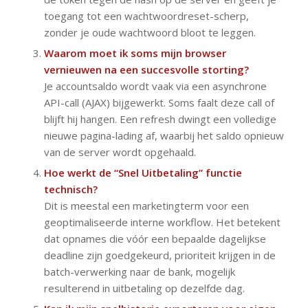
toegang tot een wachtwoordreset-scherp,
zonder je oude wachtwoord bloot te leggen.
Waarom moet ik soms mijn browser
vernieuwen na een succesvolle storting?
Je accountsaldo wordt vaak via een asynchrone
API-call (AJAX) bijgewerkt. Soms faalt deze call of
blijft hij hangen. Een refresh dwingt een volledige
nieuwe pagina-lading af, waarbij het saldo opnieuw
van de server wordt opgehaald.
Hoe werkt de “Snel Uitbetaling” functie
technisch?
Dit is meestal een marketingterm voor een
geoptimaliseerde interne workflow. Het betekent
dat opnames die vóór een bepaalde dagelijkse
deadline zijn goedgekeurd, prioriteit krijgen in de
batch-verwerking naar de bank, mogelijk
resulterend in uitbetaling op dezelfde dag.