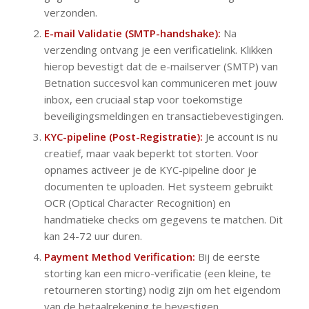
verzonden.
E-mail Validatie (SMTP-handshake):
Na
verzending ontvang je een verificatielink. Klikken
hierop bevestigt dat de e-mailserver (SMTP) van
Betnation succesvol kan communiceren met jouw
inbox, een cruciaal stap voor toekomstige
beveiligingsmeldingen en transactiebevestigingen.
KYC-pipeline (Post-Registratie):
Je account is nu
creatief, maar vaak beperkt tot storten. Voor
opnames activeer je de KYC-pipeline door je
documenten te uploaden. Het systeem gebruikt
OCR (Optical Character Recognition) en
handmatieke checks om gegevens te matchen. Dit
kan 24-72 uur duren.
Payment Method Verification:
Bij de eerste
storting kan een micro-verificatie (een kleine, te
retourneren storting) nodig zijn om het eigendom
van de betaalrekening te bevestigen.