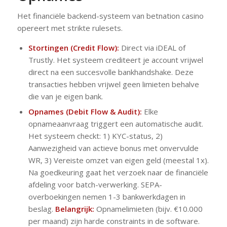
Het financiële backend-systeem van betnation casino
opereert met strikte rulesets.
Stortingen (Credit Flow):
Direct via iDEAL of
Trustly. Het systeem crediteert je account vrijwel
direct na een succesvolle bankhandshake. Deze
transacties hebben vrijwel geen limieten behalve
die van je eigen bank.
Opnames (Debit Flow & Audit):
Elke
opnameaanvraag triggert een automatische audit.
Het systeem checkt: 1) KYC-status, 2)
Aanwezigheid van actieve bonus met onvervulde
WR, 3) Vereiste omzet van eigen geld (meestal 1x).
Na goedkeuring gaat het verzoek naar de financiële
afdeling voor batch-verwerking. SEPA-
overboekingen nemen 1-3 bankwerkdagen in
beslag.
Belangrijk:
Opnamelimieten (bijv. €10.000
per maand) zijn harde constraints in de software.