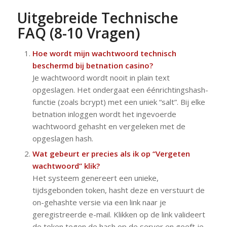
Uitgebreide Technische
FAQ (8-10 Vragen)
Hoe wordt mijn wachtwoord technisch
beschermd bij betnation casino?
Je wachtwoord wordt nooit in plain text
opgeslagen. Het ondergaat een éénrichtingshash-
functie (zoals bcrypt) met een uniek “salt”. Bij elke
betnation inloggen wordt het ingevoerde
wachtwoord gehasht en vergeleken met de
opgeslagen hash.
Wat gebeurt er precies als ik op “Vergeten
wachtwoord” klik?
Het systeem genereert een unieke,
tijdsgebonden token, hasht deze en verstuurt de
on-gehashte versie via een link naar je
geregistreerde e-mail. Klikken op de link valideert
de token tegen de hash op de server en geeft je