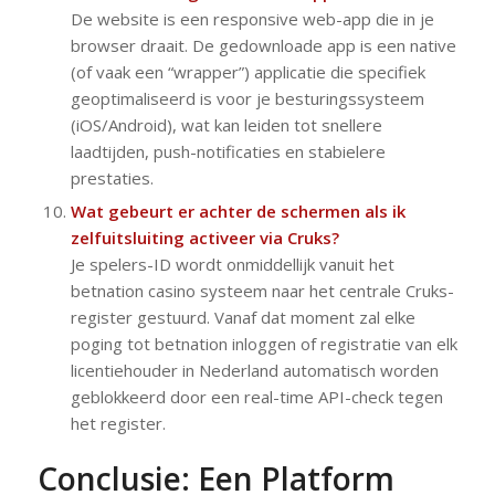
De website is een responsive web-app die in je
browser draait. De gedownloade app is een native
(of vaak een “wrapper”) applicatie die specifiek
geoptimaliseerd is voor je besturingssysteem
(iOS/Android), wat kan leiden tot snellere
laadtijden, push-notificaties en stabielere
prestaties.
Wat gebeurt er achter de schermen als ik
zelfuitsluiting activeer via Cruks?
Je spelers-ID wordt onmiddellijk vanuit het
betnation casino systeem naar het centrale Cruks-
register gestuurd. Vanaf dat moment zal elke
poging tot betnation inloggen of registratie van elk
licentiehouder in Nederland automatisch worden
geblokkeerd door een real-time API-check tegen
het register.
Conclusie: Een Platform