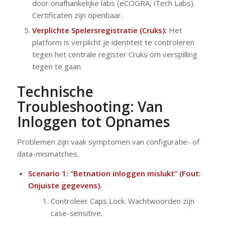
door onafhankelijke labs (eCOGRA, iTech Labs).
Certificaten zijn openbaar.
Verplichte Spelersregistratie (Cruks):
Het
platform is verplicht je identiteit te controleren
tegen het centrale register Cruks om verspilling
tegen te gaan.
Technische
Troubleshooting: Van
Inloggen tot Opnames
Problemen zijn vaak symptomen van configuratie- of
data-mismatches.
Scenario 1: “Betnation inloggen mislukt” (Fout:
Onjuiste gegevens).
Controleer Caps Lock. Wachtwoorden zijn
case-sensitive.