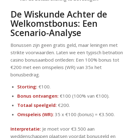
De Wiskunde Achter de
Welkomstbonus: Een
Scenario-Analyse
Bonussen zijn geen gratis geld, maar leningen met
strikte voorwaarden. Laten we een typisch betnation
casino bonusaanbod ontleden: Een 100% bonus tot
€200 met een omspeleis (WR) van 35x het
bonusbedrag.
Storting:
€100.
Bonus ontvangen:
€100 (100% van €100).
Totaal speelgeld:
€200.
Omspeleis (WR):
35 x €100 (bonus) = €3.500.
Interpretatie:
Je moet voor €3.500 aan
weddenschappen plaatsen voordat bonusgeld en