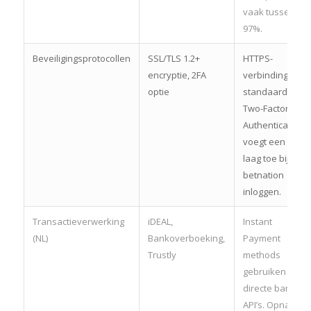
vaak tussen 94-
97%.
Beveiligingsprotocollen
SSL/TLS 1.2+
HTTPS-
encryptie, 2FA
verbinding is
optie
standaard.
Two-Factor
Authentication
voegt een extra
laag toe bij
betnation
inloggen.
Transactieverwerking
iDEAL,
Instant
(NL)
Bankoverboeking,
Payment
Trustly
methods
gebruiken
directe bank-
API’s. Opnames