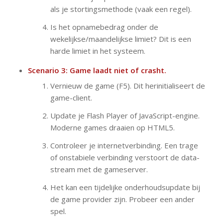
als je stortingsmethode (vaak een regel).
Is het opnamebedrag onder de
wekelijkse/maandelijkse limiet? Dit is een
harde limiet in het systeem.
Scenario 3: Game laadt niet of crasht.
Vernieuw de game (F5). Dit herinitialiseert de
game-client.
Update je Flash Player of JavaScript-engine.
Moderne games draaien op HTML5.
Controleer je internetverbinding. Een trage
of onstabiele verbinding verstoort de data-
stream met de gameserver.
Het kan een tijdelijke onderhoudsupdate bij
de game provider zijn. Probeer een ander
spel.