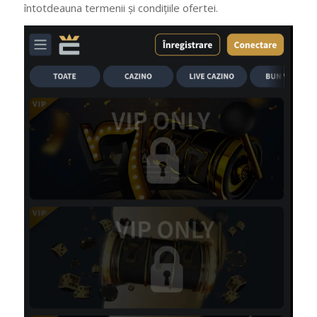
întotdeauna termenii și condițiile ofertei.