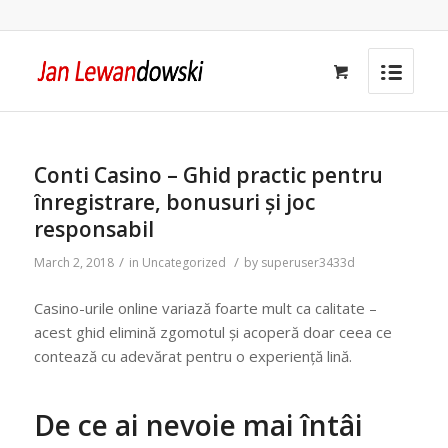
Conti Casino – Ghid practic pentru
înregistrare, bonusuri și joc
responsabil
/
/
March 2, 2018
in
Uncategorized
by
superuser3433d
Casino-urile online variază foarte mult ca calitate –
acest ghid elimină zgomotul și acoperă doar ceea ce
contează cu adevărat pentru o experiență lină.
De ce ai nevoie mai întâi