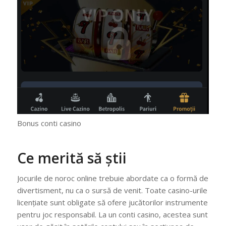
Bonus conti casino
Ce merită să știi
Jocurile de noroc online trebuie abordate ca o formă de
divertisment, nu ca o sursă de venit. Toate casino-urile
licențiate sunt obligate să ofere jucătorilor instrumente
pentru joc responsabil. La un conti casino, acestea sunt