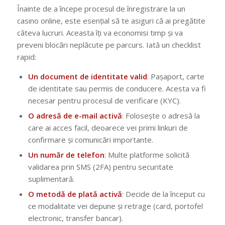
Înainte de a începe procesul de înregistrare la un
casino online, este esențial să te asiguri că ai pregătite
câteva lucruri. Aceasta îți va economisi timp și va
preveni blocări neplăcute pe parcurs. Iată un checklist
rapid:
Un document de identitate valid
: Pașaport, carte
de identitate sau permis de conducere. Acesta va fi
necesar pentru procesul de verificare (KYC).
O adresă de e-mail activă
: Folosește o adresă la
care ai acces facil, deoarece vei primi linkuri de
confirmare și comunicări importante.
Un număr de telefon
: Multe platforme solicită
validarea prin SMS (2FA) pentru securitate
suplimentară.
O metodă de plată activă
: Decide de la început cu
ce modalitate vei depune și retrage (card, portofel
electronic, transfer bancar).