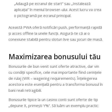
„Adaugă pe ecranul de start” sau „Instalează
aplicația” în meniul browser-ului. Acest lucru va crea
o pictogramă pe ecranul principal.
Această PWA oferă notificări push, performanță rapidă
și acces offline la unele funcții. Asigură-te că ai o
conexiune stabilă pentru sloturi live sau jocuri de masă.
Maximizarea bonusului tău
Bonusurile de bun venit sunt oferte atractive, dar vin
cu condiții specifice, cele mai importante fiind cerințele
de rulaj (WR – wagering requirements). Înțelegerea
acestora este esențială pentru a transforma bonusul în
bani reali retragibili.
Bonusurile tipice la un casino conti sunt oferte de tip
„depune X, primești Y%”. Să luăm un exemplu practic: