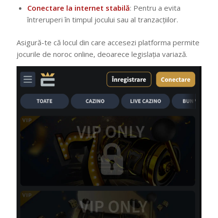
Conectare la internet stabilă
: Pentru a evita
întreruperi în timpul jocului sau al tranzacțiilor.
Asigură-te că locul din care accesezi platforma permite
jocurile de noroc online, deoarece legislația variază.