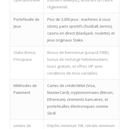
Opérationnelle
(numéro 8048/JAZ), assurant un cadre
réglementé.
Portefeuille de
Plus de 3,000 jeux : machines à sous
Jeux
(slots), paris sportifs (football, tennis),
casino en direct (blackjack, roulette), et
jeux originaux Stake.
Stake Bonus
Bonus de bienvenue (jusqu’à 500€),
Principaux
bonus de recharge hebdomadaire,
tours gratuits, et offres VIP avec
conditions de mise variables.
Méthodes de
Cartes de crédit/débit (Visa,
Paiement
MasterCard), cryptomonnaies (Bitcoin,
Ethereum), virements bancaires, et
portefeuilles électroniques comme
Skrill.
Limites de
Dépôts minimum 10€, retraits minimum