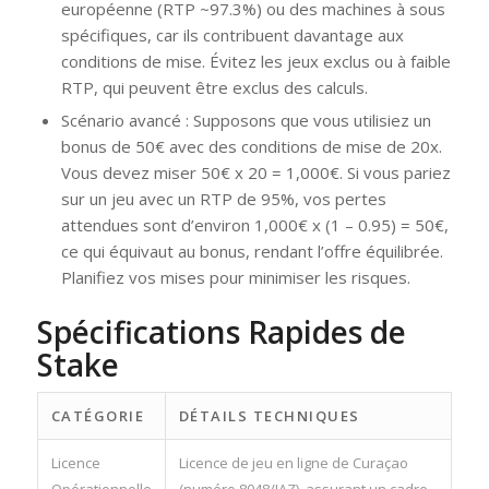
européenne (RTP ~97.3%) ou des machines à sous
spécifiques, car ils contribuent davantage aux
conditions de mise. Évitez les jeux exclus ou à faible
RTP, qui peuvent être exclus des calculs.
Scénario avancé : Supposons que vous utilisiez un
bonus de 50€ avec des conditions de mise de 20x.
Vous devez miser 50€ x 20 = 1,000€. Si vous pariez
sur un jeu avec un RTP de 95%, vos pertes
attendues sont d’environ 1,000€ x (1 – 0.95) = 50€,
ce qui équivaut au bonus, rendant l’offre équilibrée.
Planifiez vos mises pour minimiser les risques.
Spécifications Rapides de
Stake
CATÉGORIE
DÉTAILS TECHNIQUES
Licence
Licence de jeu en ligne de Curaçao