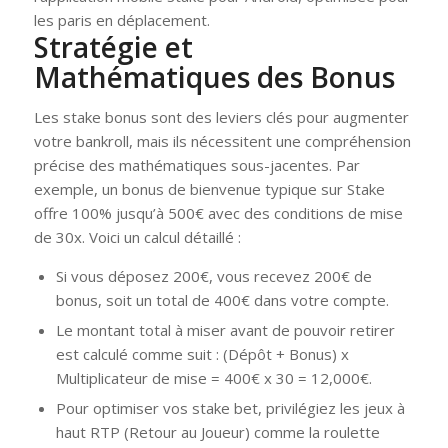
les paris en déplacement.
Stratégie et
Mathématiques des Bonus
Les stake bonus sont des leviers clés pour augmenter
votre bankroll, mais ils nécessitent une compréhension
précise des mathématiques sous-jacentes. Par
exemple, un bonus de bienvenue typique sur Stake
offre 100% jusqu’à 500€ avec des conditions de mise
de 30x. Voici un calcul détaillé :
Si vous déposez 200€, vous recevez 200€ de
bonus, soit un total de 400€ dans votre compte.
Le montant total à miser avant de pouvoir retirer
est calculé comme suit : (Dépôt + Bonus) x
Multiplicateur de mise = 400€ x 30 = 12,000€.
Pour optimiser vos stake bet, privilégiez les jeux à
haut RTP (Retour au Joueur) comme la roulette