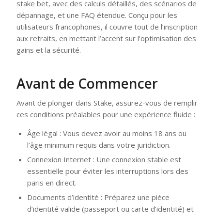
stake bet, avec des calculs détaillés, des scénarios de
dépannage, et une FAQ étendue. Conçu pour les
utilisateurs francophones, il couvre tout de l’inscription
aux retraits, en mettant l’accent sur l’optimisation des
gains et la sécurité.
Avant de Commencer
Avant de plonger dans Stake, assurez-vous de remplir
ces conditions préalables pour une expérience fluide :
Âge légal : Vous devez avoir au moins 18 ans ou
l’âge minimum requis dans votre juridiction.
Connexion Internet : Une connexion stable est
essentielle pour éviter les interruptions lors des
paris en direct.
Documents d’identité : Préparez une pièce
d’identité valide (passeport ou carte d’identité) et