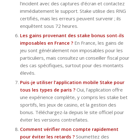
l’incident avec des captures d’écran et contactez
immédiatement le support. Stake utilise des RNG
certifiés, mais les erreurs peuvent survenir ; ils
enquêtent sous 72 heures.
Les gains provenant des stake bonus sont-ils
imposables en France ?
En France, les gains de
jeu sont généralement non imposables pour les
particuliers, mais consultez un conseiller fiscal pour
des cas spécifiques, surtout pour des montants
élevés.
Puis-je utiliser l’application mobile Stake pour
tous les types de paris ?
Oui, l’application offre
une expérience complète, y compris les stake bet
sportifs, les jeux de casino, et la gestion des
bonus. Téléchargez-la depuis le site officiel pour
éviter les versions contrefaites.
Comment vérifier mon compte rapidement
pour éviter les retards ?
Soumettez des