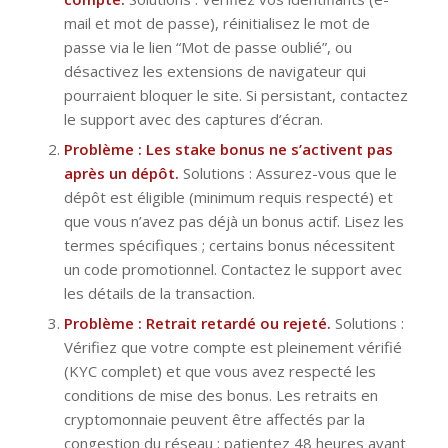
mail et mot de passe), réinitialisez le mot de
passe via le lien “Mot de passe oublié”, ou
désactivez les extensions de navigateur qui
pourraient bloquer le site. Si persistant, contactez
le support avec des captures d’écran.
Problème : Les stake bonus ne s’activent pas
après un dépôt.
Solutions : Assurez-vous que le
dépôt est éligible (minimum requis respecté) et
que vous n’avez pas déjà un bonus actif. Lisez les
termes spécifiques ; certains bonus nécessitent
un code promotionnel. Contactez le support avec
les détails de la transaction.
Problème : Retrait retardé ou rejeté.
Solutions :
Vérifiez que votre compte est pleinement vérifié
(KYC complet) et que vous avez respecté les
conditions de mise des bonus. Les retraits en
cryptomonnaie peuvent être affectés par la
congestion du réseau ; patientez 48 heures avant