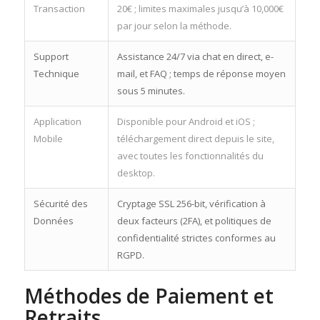
Transaction
20€ ; limites maximales jusqu’à 10,000€
par jour selon la méthode.
Support
Assistance 24/7 via chat en direct, e-
Technique
mail, et FAQ ; temps de réponse moyen
sous 5 minutes.
Application
Disponible pour Android et iOS ;
Mobile
téléchargement direct depuis le site,
avec toutes les fonctionnalités du
desktop.
Sécurité des
Cryptage SSL 256-bit, vérification à
Données
deux facteurs (2FA), et politiques de
confidentialité strictes conformes au
RGPD.
Méthodes de Paiement et
Retraits