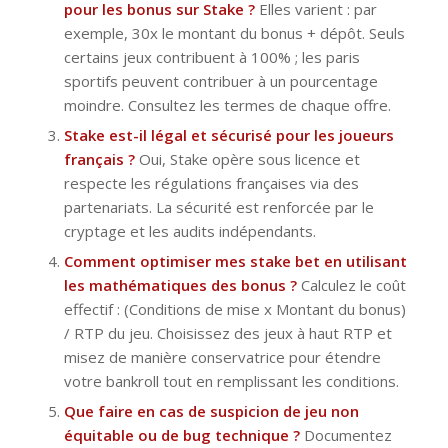
pour les bonus sur Stake ?
Elles varient : par
exemple, 30x le montant du bonus + dépôt. Seuls
certains jeux contribuent à 100% ; les paris
sportifs peuvent contribuer à un pourcentage
moindre. Consultez les termes de chaque offre.
Stake est-il légal et sécurisé pour les joueurs
français ?
Oui, Stake opère sous licence et
respecte les régulations françaises via des
partenariats. La sécurité est renforcée par le
cryptage et les audits indépendants.
Comment optimiser mes stake bet en utilisant
les mathématiques des bonus ?
Calculez le coût
effectif : (Conditions de mise x Montant du bonus)
/ RTP du jeu. Choisissez des jeux à haut RTP et
misez de manière conservatrice pour étendre
votre bankroll tout en remplissant les conditions.
Que faire en cas de suspicion de jeu non
équitable ou de bug technique ?
Documentez