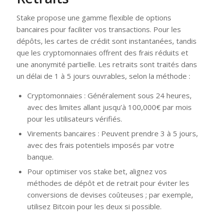
Stake propose une gamme flexible de options
bancaires pour faciliter vos transactions. Pour les
dépôts, les cartes de crédit sont instantanées, tandis
que les cryptomonnaies offrent des frais réduits et
une anonymité partielle. Les retraits sont traités dans
un délai de 1 à 5 jours ouvrables, selon la méthode :
Cryptomonnaies : Généralement sous 24 heures,
avec des limites allant jusqu’à 100,000€ par mois
pour les utilisateurs vérifiés.
Virements bancaires : Peuvent prendre 3 à 5 jours,
avec des frais potentiels imposés par votre
banque.
Pour optimiser vos stake bet, alignez vos
méthodes de dépôt et de retrait pour éviter les
conversions de devises coûteuses ; par exemple,
utilisez Bitcoin pour les deux si possible.