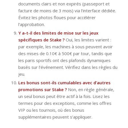
documents clairs et non expirés (passeport et
facture de moins de 3 mois) via l’interface dédiée.
Évitez les photos floues pour accélérer
l’approbation.
Y a-t-il des limites de mise sur les jeux
spécifiques de Stake ?
Oui, les limites varient :
par exemple, les machines à sous peuvent avoir
des mises de 0.10€ à 500€ par tour, tandis que
les paris sportifs ont des plafonds dynamiques
basés sur l’événement. Vérifiez dans les règles du
jeu.
Les bonus sont-ils cumulables avec d’autres
promotions sur Stake ?
Non, en règle générale,
un seul bonus peut être actif à la fois. Lisez les
termes pour des exceptions, comme les offres
VIP ou les tournois, où des bonus
supplémentaires peuvent s’appliquer.