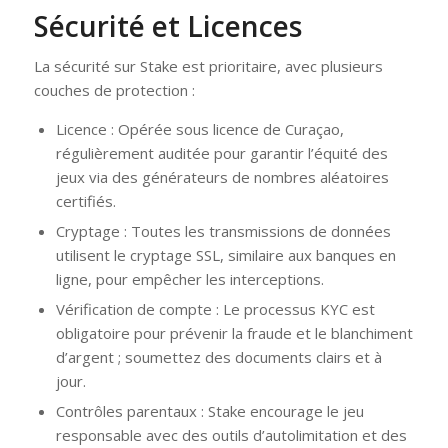
Sécurité et Licences
La sécurité sur Stake est prioritaire, avec plusieurs
couches de protection :
Licence : Opérée sous licence de Curaçao,
régulièrement auditée pour garantir l’équité des
jeux via des générateurs de nombres aléatoires
certifiés.
Cryptage : Toutes les transmissions de données
utilisent le cryptage SSL, similaire aux banques en
ligne, pour empêcher les interceptions.
Vérification de compte : Le processus KYC est
obligatoire pour prévenir la fraude et le blanchiment
d’argent ; soumettez des documents clairs et à
jour.
Contrôles parentaux : Stake encourage le jeu
responsable avec des outils d’autolimitation et des