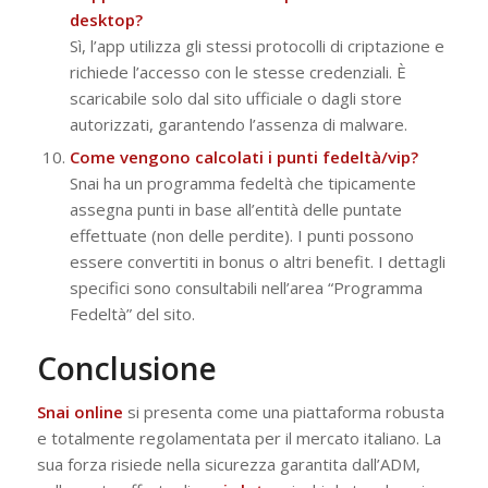
desktop?
Sì, l’app utilizza gli stessi protocolli di criptazione e
richiede l’accesso con le stesse credenziali. È
scaricabile solo dal sito ufficiale o dagli store
autorizzati, garantendo l’assenza di malware.
Come vengono calcolati i punti fedeltà/vip?
Snai ha un programma fedeltà che tipicamente
assegna punti in base all’entità delle puntate
effettuate (non delle perdite). I punti possono
essere convertiti in bonus o altri benefit. I dettagli
specifici sono consultabili nell’area “Programma
Fedeltà” del sito.
Conclusione
Snai online
si presenta come una piattaforma robusta
e totalmente regolamentata per il mercato italiano. La
sua forza risiede nella sicurezza garantita dall’ADM,