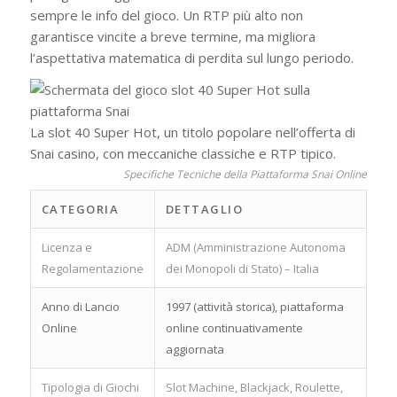
sempre le info del gioco. Un RTP più alto non
garantisce vincite a breve termine, ma migliora
l’aspettativa matematica di perdita sul lungo periodo.
La slot 40 Super Hot, un titolo popolare nell’offerta di
Snai casino, con meccaniche classiche e RTP tipico.
Specifiche Tecniche della Piattaforma Snai Online
CATEGORIA
DETTAGLIO
Licenza e
ADM (Amministrazione Autonoma
Regolamentazione
dei Monopoli di Stato) – Italia
Anno di Lancio
1997 (attività storica), piattaforma
Online
online continuativamente
aggiornata
Tipologia di Giochi
Slot Machine, Blackjack, Roulette,