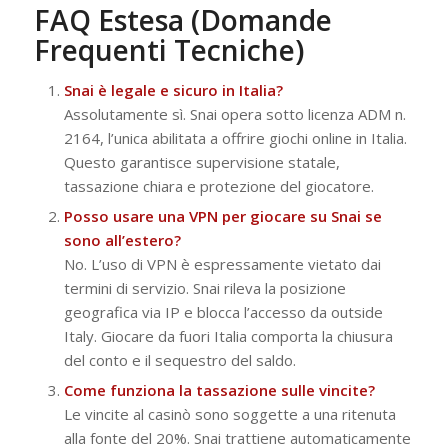
FAQ Estesa (Domande
Frequenti Tecniche)
Snai è legale e sicuro in Italia?
Assolutamente sì. Snai opera sotto licenza ADM n.
2164, l’unica abilitata a offrire giochi online in Italia.
Questo garantisce supervisione statale,
tassazione chiara e protezione del giocatore.
Posso usare una VPN per giocare su Snai se
sono all’estero?
No. L’uso di VPN è espressamente vietato dai
termini di servizio. Snai rileva la posizione
geografica via IP e blocca l’accesso da outside
Italy. Giocare da fuori Italia comporta la chiusura
del conto e il sequestro del saldo.
Come funziona la tassazione sulle vincite?
Le vincite al casinò sono soggette a una ritenuta
alla fonte del 20%. Snai trattiene automaticamente