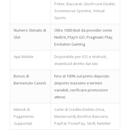
Poker, Baccarat, Giochi Live Dealer,
Scommesse Sportive, Virtual
Sports
Numero Stimato di
Oltre 1000 titoli da provider come
Slot
NetEnt, Play’n GO, Pragmatic Play,
Evolution Gaming
App Mobile
Disponibile per iOS e Android,
download diretto dal sito
Bonus di
Fino al 100% sul primo deposito
Benvenuto Casinò
(importo massimo e termini
variabili, verificare promozioni
attive)
Metodi di
Carte di Credito/Debito (Visa,
Pagamento
Mastercard), Bonifico Bancario,
Supportati
PayPal, PostePay, Skrill, Neteller