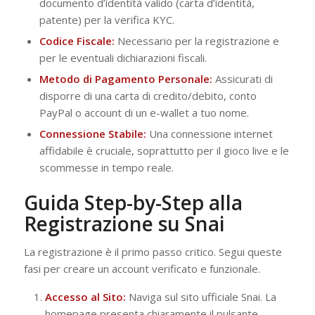
documento d’identità valido (carta d’identità,
patente) per la verifica KYC.
Codice Fiscale:
Necessario per la registrazione e
per le eventuali dichiarazioni fiscali.
Metodo di Pagamento Personale:
Assicurati di
disporre di una carta di credito/debito, conto
PayPal o account di un e-wallet a tuo nome.
Connessione Stabile:
Una connessione internet
affidabile è cruciale, soprattutto per il gioco live e le
scommesse in tempo reale.
Guida Step-by-Step alla
Registrazione su Snai
La registrazione è il primo passo critico. Segui queste
fasi per creare un account verificato e funzionale.
Accesso al Sito:
Naviga sul sito ufficiale Snai. La
homepage presenta chiaramente il pulsante