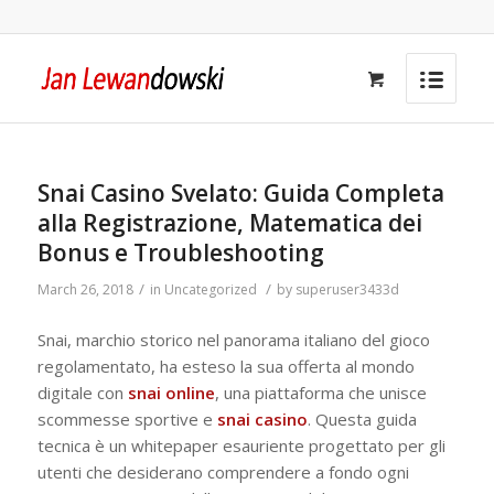
Snai Casino Svelato: Guida Completa
alla Registrazione, Matematica dei
Bonus e Troubleshooting
/
/
March 26, 2018
in
Uncategorized
by
superuser3433d
Snai, marchio storico nel panorama italiano del gioco
regolamentato, ha esteso la sua offerta al mondo
digitale con
snai online
, una piattaforma che unisce
scommesse sportive e
snai casino
. Questa guida
tecnica è un whitepaper esauriente progettato per gli
utenti che desiderano comprendere a fondo ogni