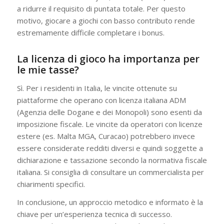
a ridurre il requisito di puntata totale. Per questo
motivo, giocare a giochi con basso contributo rende
estremamente difficile completare i bonus.
La licenza di gioco ha importanza per
le mie tasse?
Sì. Per i residenti in Italia, le vincite ottenute su
piattaforme che operano con licenza italiana ADM
(Agenzia delle Dogane e dei Monopoli) sono esenti da
imposizione fiscale. Le vincite da operatori con licenze
estere (es. Malta MGA, Curacao) potrebbero invece
essere considerate redditi diversi e quindi soggette a
dichiarazione e tassazione secondo la normativa fiscale
italiana. Si consiglia di consultare un commercialista per
chiarimenti specifici.
In conclusione, un approccio metodico e informato è la
chiave per un’esperienza tecnica di successo.