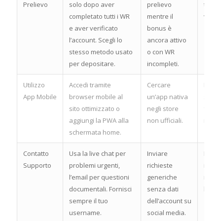
Prelievo
solo dopo aver
prelievo
tutti 
completato tutti i WR
mentre il
vincit
e aver verificato
bonus è
l’account. Scegli lo
ancora attivo
stesso metodo usato
o con WR
per depositare.
incompleti.
Utilizzo
Accedi tramite
Cercare
Rischi
App Mobile
browser mobile al
un’app nativa
scari
sito ottimizzato o
negli store
falsif
aggiungi la PWA alla
non ufficiali.
rubano
schermata home.
Contatto
Usa la live chat per
Inviare
Lenta
Supporto
problemi urgenti,
richieste
imposs
l’email per questioni
generiche
identi
documentali. Fornisci
senza dati
l’acco
sempre il tuo
dell’account su
username.
social media.