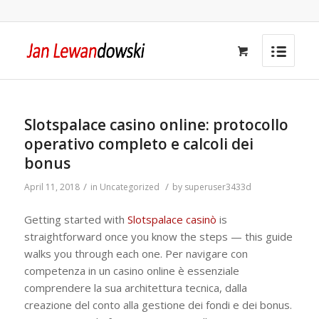
Slotspalace casino online: protocollo
operativo completo e calcoli dei
bonus
/
/
April 11, 2018
in
Uncategorized
by
superuser3433d
Getting started with
Slotspalace casinò
is
straightforward once you know the steps — this guide
walks you through each one. Per navigare con
competenza in un casino online è essenziale
comprendere la sua architettura tecnica, dalla
creazione del conto alla gestione dei fondi e dei bonus.