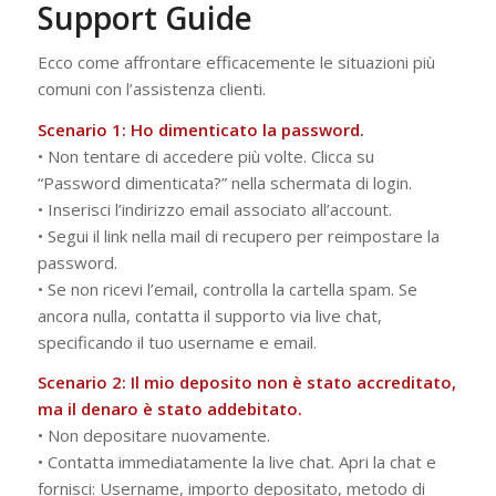
Support Guide
Ecco come affrontare efficacemente le situazioni più
comuni con l’assistenza clienti.
Scenario 1: Ho dimenticato la password.
• Non tentare di accedere più volte. Clicca su
“Password dimenticata?” nella schermata di login.
• Inserisci l’indirizzo email associato all’account.
• Segui il link nella mail di recupero per reimpostare la
password.
• Se non ricevi l’email, controlla la cartella spam. Se
ancora nulla, contatta il supporto via live chat,
specificando il tuo username e email.
Scenario 2: Il mio deposito non è stato accreditato,
ma il denaro è stato addebitato.
• Non depositare nuovamente.
• Contatta immediatamente la live chat. Apri la chat e
fornisci: Username, importo depositato, metodo di