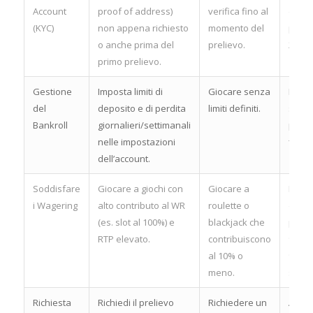
Account
proof of address)
verifica fino al
della 
(KYC)
non appena richiesto
momento del
prelie
o anche prima del
prelievo.
24 a 7
primo prelievo.
Gestione
Imposta limiti di
Giocare senza
Rischi
del
deposito e di perdita
limiti definiti.
super
Bankroll
giornalieri/settimanali
propr
nelle impostazioni
finanz
dell’account.
Soddisfare
Giocare a giochi con
Giocare a
Il WR 
i Wagering
alto contributo al WR
roulette o
diven
(es. slot al 100%) e
blackjack che
più al
RTP elevato.
contribuiscono
9.000
al 10% o
90.00
meno.
scomm
Richiesta
Richiedi il prelievo
Richiedere un
Annul