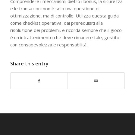
Comprendere i meccanismi dietro i bonus, la sicurezza
e le transazioni non è solo una questione di
ottimizzazione, ma di controllo. Utilizza questa guida
come checklist operativa, dai prerequisiti alla
risoluzione dei problemi, e ricorda sempre che il gioco
è un intrattenimento che deve rimanere tale, gestito
con consapevolezza e responsabilità.
Share this entry