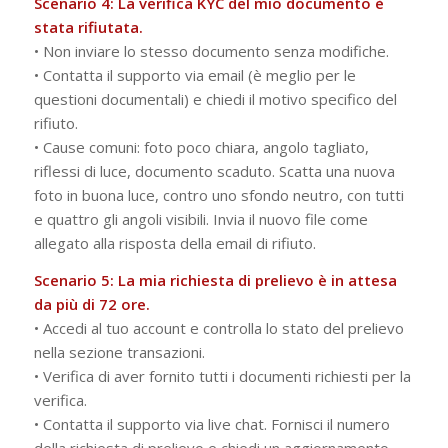
Scenario 4: La verifica KYC del mio documento è
stata rifiutata.
• Non inviare lo stesso documento senza modifiche.
• Contatta il supporto via email (è meglio per le
questioni documentali) e chiedi il motivo specifico del
rifiuto.
• Cause comuni: foto poco chiara, angolo tagliato,
riflessi di luce, documento scaduto. Scatta una nuova
foto in buona luce, contro uno sfondo neutro, con tutti
e quattro gli angoli visibili. Invia il nuovo file come
allegato alla risposta della email di rifiuto.
Scenario 5: La mia richiesta di prelievo è in attesa
da più di 72 ore.
• Accedi al tuo account e controlla lo stato del prelievo
nella sezione transazioni.
• Verifica di aver fornito tutti i documenti richiesti per la
verifica.
• Contatta il supporto via live chat. Fornisci il numero
della richiesta di prelievo e chiedi un aggiornamento