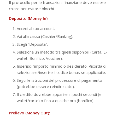
Il protocollo per le transazioni finanziarie deve essere
chiaro per evitare blocchi.
Deposito (Money In):
Accedi al tuo account.
Vai alla cassa (Cashier/Banking).
Scegli “Deposita”.
Seleziona un metodo tra quelli disponibili (Carta, E-
wallet, Bonifico, Voucher).
Inserisci l’importo minimo o desiderato. Ricorda di
selezionare/inserire il codice bonus se applicabile.
Segui le istruzioni del processore di pagamento
(potrebbe essere reindirizzato).
Il credito dovrebbe apparire in pochi secondi (e-
wallet/carte) o fino a qualche ora (bonifico).
Prelievo (Money Out):