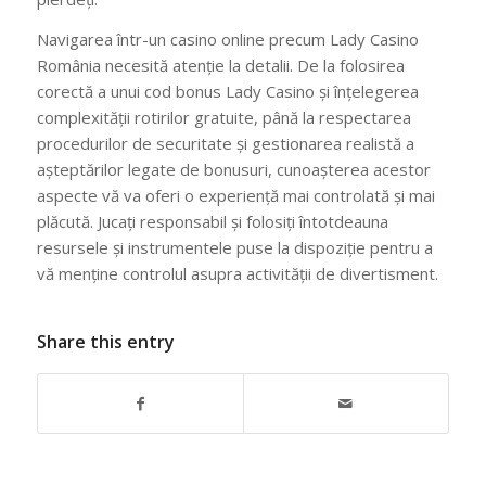
Navigarea într-un casino online precum Lady Casino
România necesită atenție la detalii. De la folosirea
corectă a unui cod bonus Lady Casino și înțelegerea
complexității rotirilor gratuite, până la respectarea
procedurilor de securitate și gestionarea realistă a
așteptărilor legate de bonusuri, cunoașterea acestor
aspecte vă va oferi o experiență mai controlată și mai
plăcută. Jucați responsabil și folosiți întotdeauna
resursele și instrumentele puse la dispoziție pentru a
vă menține controlul asupra activității de divertisment.
Share this entry