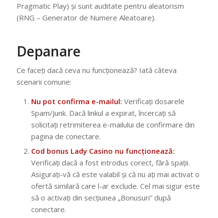
Pragmatic Play) și sunt auditate pentru aleatorism
(RNG – Generator de Numere Aleatoare).
Depanare
Ce faceți dacă ceva nu funcționează? Iată câteva
scenarii comune:
Nu pot confirma e-mailul:
Verificați dosarele
Spam/Junk. Dacă linkul a expirat, încercați să
solicitați retrimiterea e-mailului de confirmare din
pagina de conectare.
Cod bonus Lady Casino nu funcționează:
Verificați dacă a fost introdus corect, fără spații.
Asigurați-vă că este valabil și că nu ați mai activat o
ofertă similară care l-ar exclude. Cel mai sigur este
să o activați din secțiunea „Bonusuri” după
conectare.