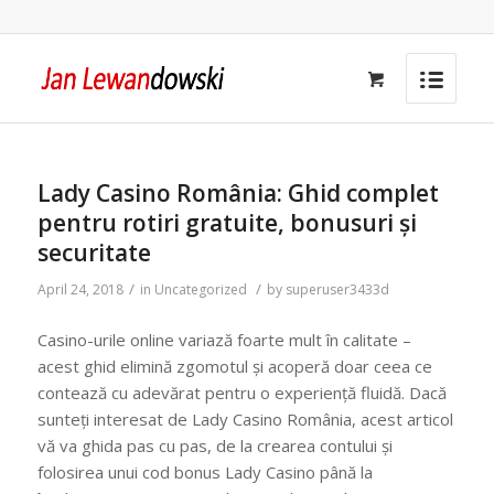
Lady Casino România: Ghid complet
pentru rotiri gratuite, bonusuri și
securitate
/
/
April 24, 2018
in
Uncategorized
by
superuser3433d
Casino-urile online variază foarte mult în calitate –
acest ghid elimină zgomotul și acoperă doar ceea ce
contează cu adevărat pentru o experiență fluidă. Dacă
sunteți interesat de Lady Casino România, acest articol
vă va ghida pas cu pas, de la crearea contului și
folosirea unui cod bonus Lady Casino până la