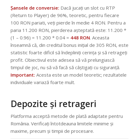
Șansele de conversie:
Dacă jucați un slot cu RTP
(Return to Player) de 96%, teoretic, pentru fiecare
100 RON pariati, veți pierde în medie 4 RON. Pentru a
paria 11.200 RON, pierderea așteptată este: 11.200 *
(1 – 0.96) = 11.200 * 0.04 =
448 RON
. Aceasta
înseamnă că, din creditul bonus inițial de 305 RON, este
statistic foarte dificil să îndepliniți cerința și să retrageți
profit. Obiectivul este adesea să vă prelungiască
timpul de joc, nu să vă facă să câștigați cu siguranță.
Important:
Acesta este un model teoretic; rezultatele
individuale variază foarte mult.
Depozite și retrageri
Platforma acceptă metode de plată adaptate pentru
România. Verificați întotdeauna limitele minime și
maxime, precum și timpii de procesare.