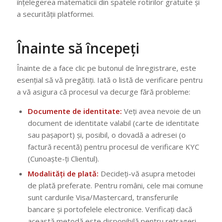
înțelegerea matematicii din spatele rotirilor gratuite și
a securității platformei.
Înainte să începeți
Înainte de a face clic pe butonul de înregistrare, este
esențial să vă pregătiți. Iată o listă de verificare pentru
a vă asigura că procesul va decurge fără probleme:
Documente de identitate:
Veți avea nevoie de un
document de identitate valabil (carte de identitate
sau pașaport) și, posibil, o dovadă a adresei (o
factură recentă) pentru procesul de verificare KYC
(Cunoaște-ți Clientul).
Modalități de plată:
Decideți-vă asupra metodei
de plată preferate. Pentru români, cele mai comune
sunt cardurile Visa/Mastercard, transferurile
bancare și portofelele electronice. Verificați dacă
această metodă este disponibilă pentru retrageri.