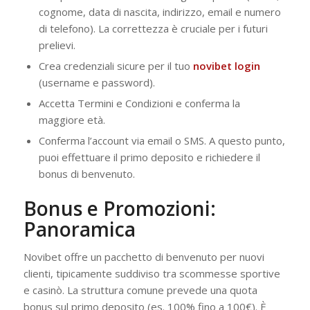
cognome, data di nascita, indirizzo, email e numero
di telefono). La correttezza è cruciale per i futuri
prelievi.
Crea credenziali sicure per il tuo
novibet login
(username e password).
Accetta Termini e Condizioni e conferma la
maggiore età.
Conferma l’account via email o SMS. A questo punto,
puoi effettuare il primo deposito e richiedere il
bonus di benvenuto.
Bonus e Promozioni:
Panoramica
Novibet offre un pacchetto di benvenuto per nuovi
clienti, tipicamente suddiviso tra scommesse sportive
e casinò. La struttura comune prevede una quota
bonus sul primo deposito (es. 100% fino a 100€). È