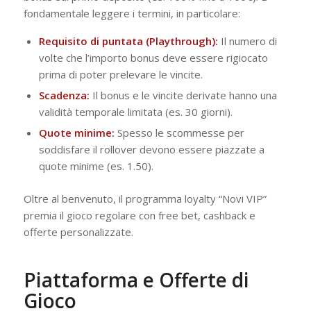
fondamentale leggere i termini, in particolare:
Requisito di puntata (Playthrough):
Il numero di
volte che l’importo bonus deve essere rigiocato
prima di poter prelevare le vincite.
Scadenza:
Il bonus e le vincite derivate hanno una
validità temporale limitata (es. 30 giorni).
Quote minime:
Spesso le scommesse per
soddisfare il rollover devono essere piazzate a
quote minime (es. 1.50).
Oltre al benvenuto, il programma loyalty “Novi VIP”
premia il gioco regolare con free bet, cashback e
offerte personalizzate.
Piattaforma e Offerte di
Gioco