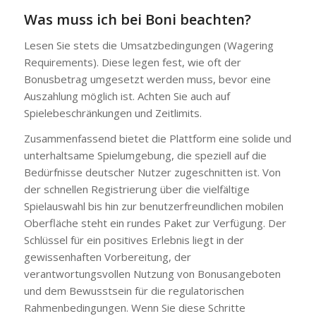
Was muss ich bei Boni beachten?
Lesen Sie stets die Umsatzbedingungen (Wagering
Requirements). Diese legen fest, wie oft der
Bonusbetrag umgesetzt werden muss, bevor eine
Auszahlung möglich ist. Achten Sie auch auf
Spielebeschränkungen und Zeitlimits.
Zusammenfassend bietet die Plattform eine solide und
unterhaltsame Spielumgebung, die speziell auf die
Bedürfnisse deutscher Nutzer zugeschnitten ist. Von
der schnellen Registrierung über die vielfältige
Spielauswahl bis hin zur benutzerfreundlichen mobilen
Oberfläche steht ein rundes Paket zur Verfügung. Der
Schlüssel für ein positives Erlebnis liegt in der
gewissenhaften Vorbereitung, der
verantwortungsvollen Nutzung von Bonusangeboten
und dem Bewusstsein für die regulatorischen
Rahmenbedingungen. Wenn Sie diese Schritte