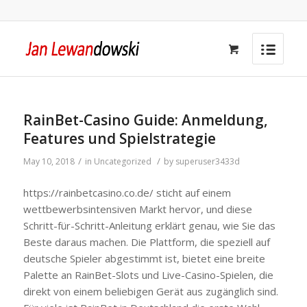
RainBet-Casino Guide: Anmeldung,
Features und Spielstrategie
/
/
May 10, 2018
in
Uncategorized
by
superuser3433d
https://rainbetcasino.co.de/ sticht auf einem
wettbewerbsintensiven Markt hervor, und diese
Schritt-für-Schritt-Anleitung erklärt genau, wie Sie das
Beste daraus machen. Die Plattform, die speziell auf
deutsche Spieler abgestimmt ist, bietet eine breite
Palette an RainBet-Slots und Live-Casino-Spielen, die
direkt von einem beliebigen Gerät aus zugänglich sind.