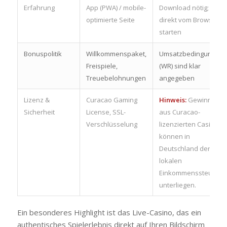
Erfahrung
App (PWA) / mobile-
Download nötig;
optimierte Seite
direkt vom Browser
starten
Bonuspolitik
Willkommenspaket,
Umsatzbedingungen
Freispiele,
(WR) sind klar
Treuebelohnungen
angegeben
Lizenz &
Curacao Gaming
Hinweis:
Gewinne
Sicherheit
License, SSL-
aus Curacao-
Verschlüsselung
lizenzierten Casinos
können in
Deutschland der
lokalen
Einkommenssteuer
unterliegen.
Ein besonderes Highlight ist das Live-Casino, das ein
authentisches Spielerlebnis direkt auf Ihren Bildschirm