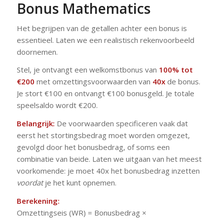
Bonus Mathematics
Het begrijpen van de getallen achter een bonus is
essentieel. Laten we een realistisch rekenvoorbeeld
doornemen.
Stel, je ontvangt een welkomstbonus van
100% tot
€200
met omzettingsvoorwaarden van
40x
de bonus.
Je stort €100 en ontvangt €100 bonusgeld. Je totale
speelsaldo wordt €200.
Belangrijk:
De voorwaarden specificeren vaak dat
eerst het stortingsbedrag moet worden omgezet,
gevolgd door het bonusbedrag, of soms een
combinatie van beide. Laten we uitgaan van het meest
voorkomende: je moet 40x het bonusbedrag inzetten
voordat
je het kunt opnemen.
Berekening:
Omzettingseis (WR) = Bonusbedrag ×