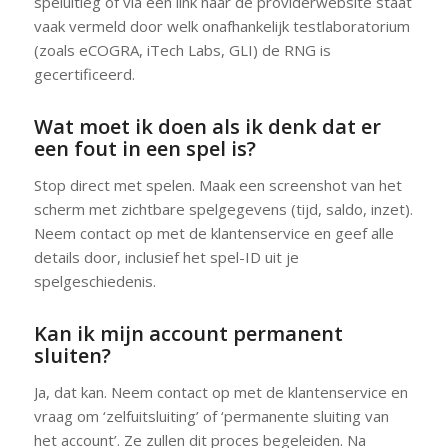
speluitleg of via een link naar de providerwebsite staat
vaak vermeld door welk onafhankelijk testlaboratorium
(zoals eCOGRA, iTech Labs, GLI) de RNG is
gecertificeerd.
Wat moet ik doen als ik denk dat er
een fout in een spel is?
Stop direct met spelen. Maak een screenshot van het
scherm met zichtbare spelgegevens (tijd, saldo, inzet).
Neem contact op met de klantenservice en geef alle
details door, inclusief het spel-ID uit je
spelgeschiedenis.
Kan ik mijn account permanent
sluiten?
Ja, dat kan. Neem contact op met de klantenservice en
vraag om ‘zelfuitsluiting’ of ‘permanente sluiting van
het account’. Ze zullen dit proces begeleiden. Na