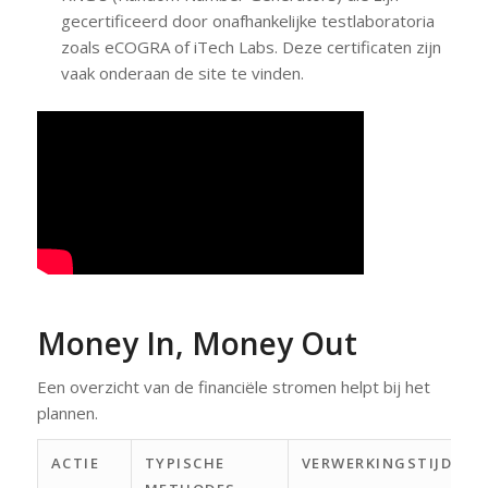
gecertificeerd door onafhankelijke testlaboratoria
zoals eCOGRA of iTech Labs. Deze certificaten zijn
vaak onderaan de site te vinden.
Money In, Money Out
Een overzicht van de financiële stromen helpt bij het
plannen.
ACTIE
TYPISCHE
VERWERKINGSTIJD