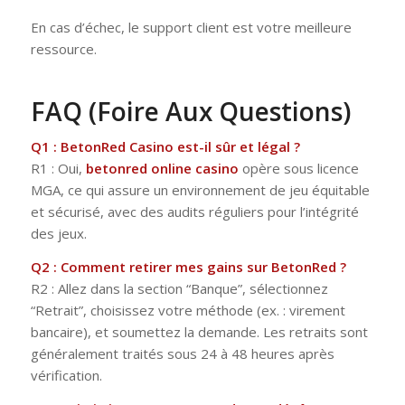
En cas d’échec, le support client est votre meilleure
ressource.
FAQ (Foire Aux Questions)
Q1 : BetonRed Casino est-il sûr et légal ?
R1 : Oui,
betonred online casino
opère sous licence
MGA, ce qui assure un environnement de jeu équitable
et sécurisé, avec des audits réguliers pour l’intégrité
des jeux.
Q2 : Comment retirer mes gains sur BetonRed ?
R2 : Allez dans la section “Banque”, sélectionnez
“Retrait”, choisissez votre méthode (ex. : virement
bancaire), et soumettez la demande. Les retraits sont
généralement traités sous 24 à 48 heures après
vérification.