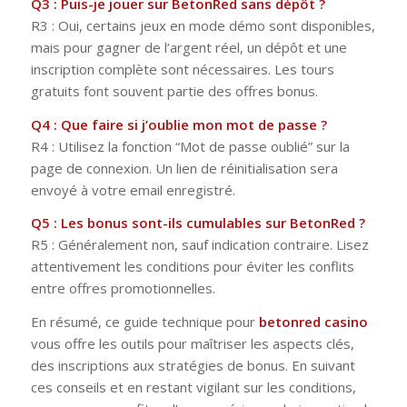
Q3 : Puis-je jouer sur BetonRed sans dépôt ?
R3 : Oui, certains jeux en mode démo sont disponibles,
mais pour gagner de l’argent réel, un dépôt et une
inscription complète sont nécessaires. Les tours
gratuits font souvent partie des offres bonus.
Q4 : Que faire si j’oublie mon mot de passe ?
R4 : Utilisez la fonction “Mot de passe oublié” sur la
page de connexion. Un lien de réinitialisation sera
envoyé à votre email enregistré.
Q5 : Les bonus sont-ils cumulables sur BetonRed ?
R5 : Généralement non, sauf indication contraire. Lisez
attentivement les conditions pour éviter les conflits
entre offres promotionnelles.
En résumé, ce guide technique pour
betonred casino
vous offre les outils pour maîtriser les aspects clés,
des inscriptions aux stratégies de bonus. En suivant
ces conseils et en restant vigilant sur les conditions,