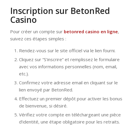
Inscription sur BetonRed
Casino
Pour créer un compte sur
betonred casino en ligne
,
suivez ces étapes simples :
Rendez-vous sur le site officiel via le lien fourni.
Cliquez sur “S’inscrire” et remplissez le formulaire
avec vos informations personnelles (nom, email,
etc.).
Confirmez votre adresse email en cliquant sur le
lien envoyé par BetonRed.
Effectuez un premier dépôt pour activer les bonus
de bienvenue, si désiré.
Vérifiez votre compte en téléchargeant une pièce
d’identité, une étape obligatoire pour les retraits.