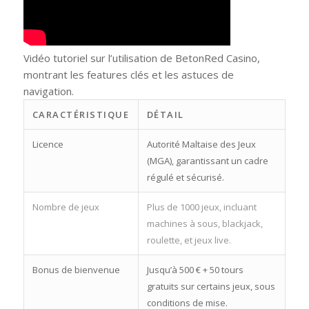
Vidéo tutoriel sur l’utilisation de BetonRed Casino,
montrant les features clés et les astuces de
navigation.
CARACTÉRISTIQUE
DÉTAIL
Licence
Autorité Maltaise des Jeux
(MGA), garantissant un cadre
régulé et sécurisé.
Nombre de jeux
Plus de 1000 jeux, incluant
machines à sous, blackjack,
roulette, et jeux live.
Bonus de bienvenue
Jusqu’à 500 € + 50 tours
gratuits sur certains jeux, sous
conditions de mise.