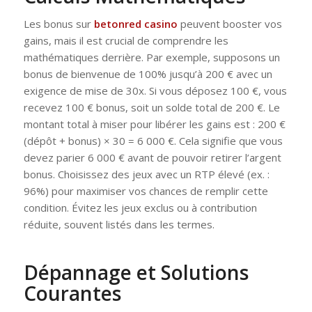
Les bonus sur
betonred casino
peuvent booster vos
gains, mais il est crucial de comprendre les
mathématiques derrière. Par exemple, supposons un
bonus de bienvenue de 100% jusqu’à 200 € avec un
exigence de mise de 30x. Si vous déposez 100 €, vous
recevez 100 € bonus, soit un solde total de 200 €. Le
montant total à miser pour libérer les gains est : 200 €
(dépôt + bonus) × 30 = 6 000 €. Cela signifie que vous
devez parier 6 000 € avant de pouvoir retirer l’argent
bonus. Choisissez des jeux avec un RTP élevé (ex. :
96%) pour maximiser vos chances de remplir cette
condition. Évitez les jeux exclus ou à contribution
réduite, souvent listés dans les termes.
Dépannage et Solutions
Courantes