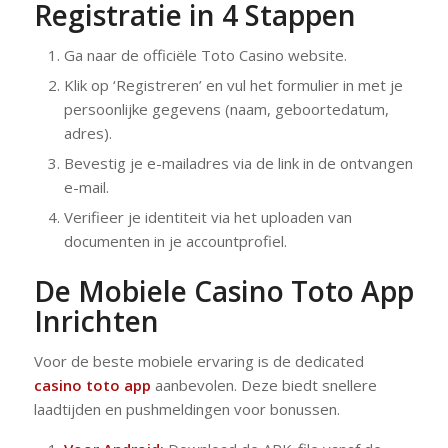
Registratie in 4 Stappen
Ga naar de officiële Toto Casino website.
Klik op ‘Registreren’ en vul het formulier in met je
persoonlijke gegevens (naam, geboortedatum,
adres).
Bevestig je e-mailadres via de link in de ontvangen
e-mail.
Verifieer je identiteit via het uploaden van
documenten in je accountprofiel.
De Mobiele Casino Toto App
Inrichten
Voor de beste mobiele ervaring is de dedicated
casino toto app
aanbevolen. Deze biedt snellere
laadtijden en pushmeldingen voor bonussen.