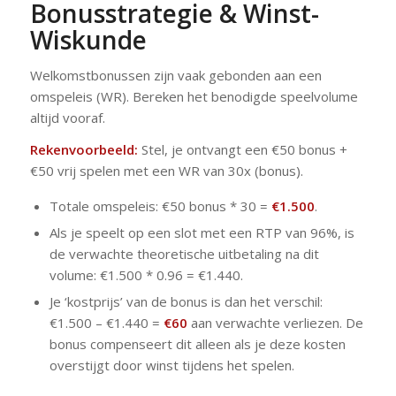
Bonusstrategie & Winst-
Wiskunde
Welkomstbonussen zijn vaak gebonden aan een
omspeleis (WR). Bereken het benodigde speelvolume
altijd vooraf.
Rekenvoorbeeld:
Stel, je ontvangt een €50 bonus +
€50 vrij spelen met een WR van 30x (bonus).
Totale omspeleis: €50 bonus * 30 =
€1.500
.
Als je speelt op een slot met een RTP van 96%, is
de verwachte theoretische uitbetaling na dit
volume: €1.500 * 0.96 = €1.440.
Je ‘kostprijs’ van de bonus is dan het verschil:
€1.500 – €1.440 =
€60
aan verwachte verliezen. De
bonus compenseert dit alleen als je deze kosten
overstijgt door winst tijdens het spelen.