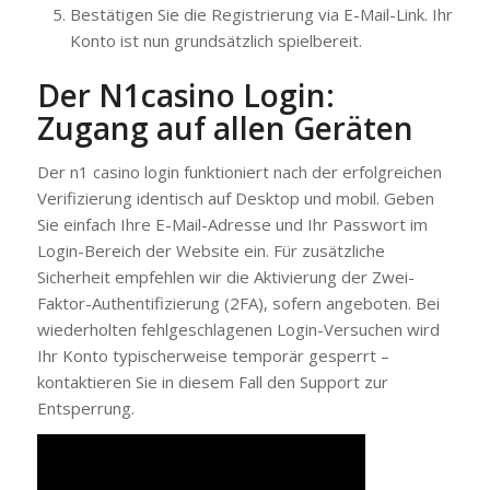
Bestätigen Sie die Registrierung via E-Mail-Link. Ihr
Konto ist nun grundsätzlich spielbereit.
Der N1casino Login:
Zugang auf allen Geräten
Der n1 casino login funktioniert nach der erfolgreichen
Verifizierung identisch auf Desktop und mobil. Geben
Sie einfach Ihre E-Mail-Adresse und Ihr Passwort im
Login-Bereich der Website ein. Für zusätzliche
Sicherheit empfehlen wir die Aktivierung der Zwei-
Faktor-Authentifizierung (2FA), sofern angeboten. Bei
wiederholten fehlgeschlagenen Login-Versuchen wird
Ihr Konto typischerweise temporär gesperrt –
kontaktieren Sie in diesem Fall den Support zur
Entsperrung.