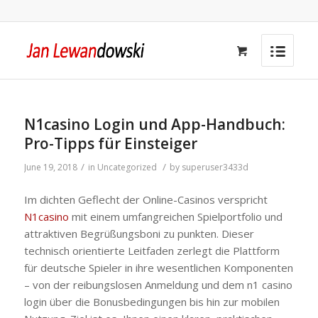
N1casino Login und App-Handbuch:
Pro-Tipps für Einsteiger
/
/
June 19, 2018
in
Uncategorized
by
superuser3433d
Im dichten Geflecht der Online-Casinos verspricht
N1casino
mit einem umfangreichen Spielportfolio und
attraktiven Begrüßungsboni zu punkten. Dieser
technisch orientierte Leitfaden zerlegt die Plattform
für deutsche Spieler in ihre wesentlichen Komponenten
– von der reibungslosen Anmeldung und dem n1 casino
login über die Bonusbedingungen bis hin zur mobilen