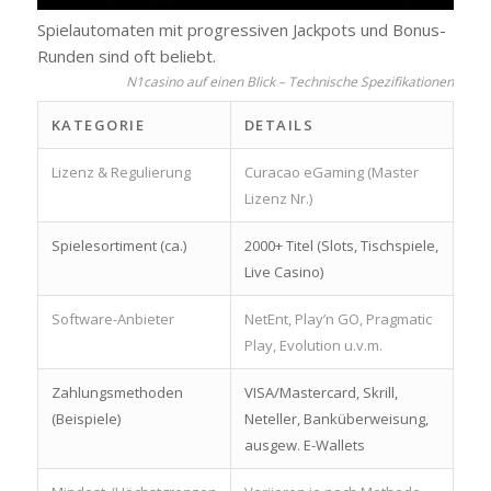
Spielautomaten mit progressiven Jackpots und Bonus-
Runden sind oft beliebt.
N1casino auf einen Blick – Technische Spezifikationen
KATEGORIE
DETAILS
Lizenz & Regulierung
Curacao eGaming (Master
Lizenz Nr.)
Spielesortiment (ca.)
2000+ Titel (Slots, Tischspiele,
Live Casino)
Software-Anbieter
NetEnt, Play’n GO, Pragmatic
Play, Evolution u.v.m.
Zahlungsmethoden
VISA/Mastercard, Skrill,
(Beispiele)
Neteller, Banküberweisung,
ausgew. E-Wallets