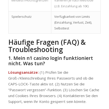
Mindest-/Höchstgrenzen
Variieren je nach Methode
(z.B. Einzahlung ab 10€)
Spielerschutz
Verfügbarkeit von Limits
(Einzahlung, Verlust, Zeit),
Selbsttest
Häufige Fragen (FAQ) &
Troubleshooting
1. Mein n1 casino login funktioniert
nicht. Was tun?
Lösungsansätze:
(1) Prüfen Sie die
Groß-/Kleinschreibung Ihres Passworts und ob die
CAPS-LOCK-Taste aktiv ist. (2) Nutzen Sie die
“Passwort vergessen”-Funktion. (3) Löschen Sie Cache
und Cookies Ihres Browsers. (4) Kontaktieren Sie den
Support, wenn Ihr Konto gesperrt sein könnte.