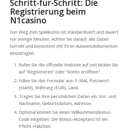
Schritt-für-Schritt: Die
Registrierung beim
N1casino
Der Weg zum Spielkonto ist standardisiert und dauert
nur wenige Minuten. Achten Sie darauf, alle Daten
korrekt und konsistent mit Ihren Ausweisdokumenten
einzutragen.
Rufen Sie die offizielle Website auf und klicken Sie
auf “Registrieren” oder “Konto eröffnen”.
Füllen Sie das Formular aus: E-Mail, Passwort
(stark!), Währung (EUR), Land.
Tragen Sie Ihre persönlichen Daten ein: Vor- und
Nachname, Geburtsdatum, Adresse.
Optional können Sie einen Willkommensbonus-
Code eingeben. Die Bonus-Akzeptanz ist ein
Pflicht-Häkchen.