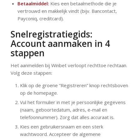
Betaalmiddel:
Kies een betaalmethode die je
vertrouwd en makkelijk vindt (bijv. Bancontact,
Payconiq, creditcard).
Snelregistratiegids:
Account aanmaken in 4
stappen
Het aanmelden bij Winbet verloopt rechttoe rechtaan.
Volg deze stappen:
Klik op de groene “Registreren” knop rechtsboven
op de homepage.
Vul het formulier in met je persoonlijke gegevens
(naam, geboortedatum, adres, e-mail en
telefoonnummer). Zorg dat alles accuraat is.
Kies een gebruikersnaam en een sterk
wachtwoord. Accepteer de algemene