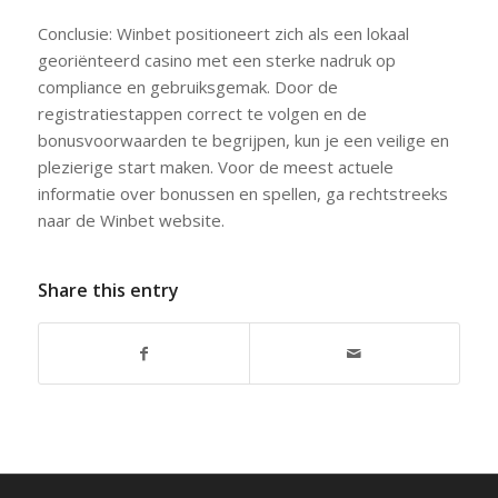
Conclusie: Winbet positioneert zich als een lokaal
georiënteerd casino met een sterke nadruk op
compliance en gebruiksgemak. Door de
registratiestappen correct te volgen en de
bonusvoorwaarden te begrijpen, kun je een veilige en
plezierige start maken. Voor de meest actuele
informatie over bonussen en spellen, ga rechtstreeks
naar de Winbet website.
Share this entry