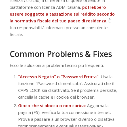
licenza Curacao, a differenza di quelle ottenute in
piattaforme con licenza ADM italiana,
potrebbero
essere soggette a tassazione sul reddito secondo
la normativa fiscale del tuo paese di residenza
. È
tua responsabilità informarti presso un consulente
fiscale.
Common Problems & Fixes
Ecco le soluzioni ai problemi tecnici più frequenti.
“Accesso Negato” o “Password Errata”:
Usa la
funzione “Password dimenticata”. Assicurati che il
CAPS LOCK sia disattivato. Se il problema persiste,
cancella la cache e i cookie del browser.
Gioco che si blocca o non carica:
Aggiorna la
pagina (F5). Verifica la tua connessione internet.
Prova a passare a un browser diverso o disattiva
temporaneamente eventuali estensioni/ad-