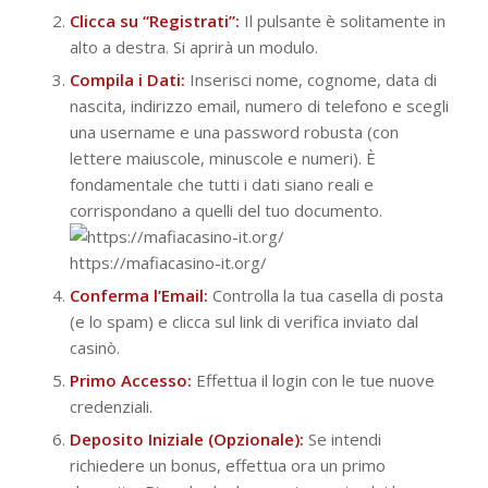
Clicca su “Registrati”:
Il pulsante è solitamente in
alto a destra. Si aprirà un modulo.
Compila i Dati:
Inserisci nome, cognome, data di
nascita, indirizzo email, numero di telefono e scegli
una username e una password robusta (con
lettere maiuscole, minuscole e numeri). È
fondamentale che tutti i dati siano reali e
corrispondano a quelli del tuo documento.
https://mafiacasino-it.org/
Conferma l’Email:
Controlla la tua casella di posta
(e lo spam) e clicca sul link di verifica inviato dal
casinò.
Primo Accesso:
Effettua il login con le tue nuove
credenziali.
Deposito Iniziale (Opzionale):
Se intendi
richiedere un bonus, effettua ora un primo