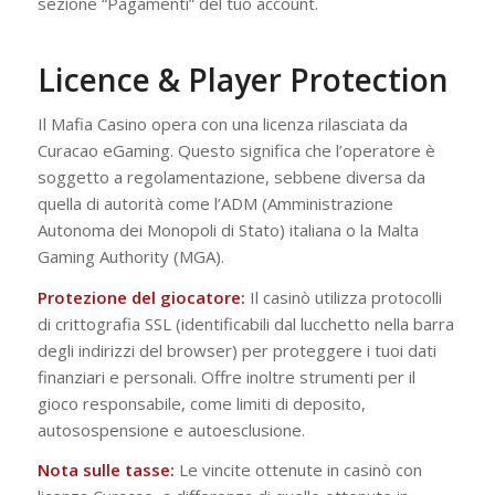
sezione “Pagamenti” del tuo account.
Licence & Player Protection
Il Mafia Casino opera con una licenza rilasciata da
Curacao eGaming. Questo significa che l’operatore è
soggetto a regolamentazione, sebbene diversa da
quella di autorità come l’ADM (Amministrazione
Autonoma dei Monopoli di Stato) italiana o la Malta
Gaming Authority (MGA).
Protezione del giocatore:
Il casinò utilizza protocolli
di crittografia SSL (identificabili dal lucchetto nella barra
degli indirizzi del browser) per proteggere i tuoi dati
finanziari e personali. Offre inoltre strumenti per il
gioco responsabile, come limiti di deposito,
autosospensione e autoesclusione.
Nota sulle tasse:
Le vincite ottenute in casinò con