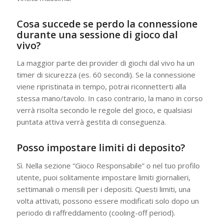
Cosa succede se perdo la connessione
durante una sessione di gioco dal
vivo?
La maggior parte dei provider di giochi dal vivo ha un
timer di sicurezza (es. 60 secondi). Se la connessione
viene ripristinata in tempo, potrai riconnetterti alla
stessa mano/tavolo. In caso contrario, la mano in corso
verrà risolta secondo le regole del gioco, e qualsiasi
puntata attiva verrà gestita di conseguenza.
Posso impostare limiti di deposito?
Sì. Nella sezione “Gioco Responsabile” o nel tuo profilo
utente, puoi solitamente impostare limiti giornalieri,
settimanali o mensili per i depositi. Questi limiti, una
volta attivati, possono essere modificati solo dopo un
periodo di raffreddamento (cooling-off period).