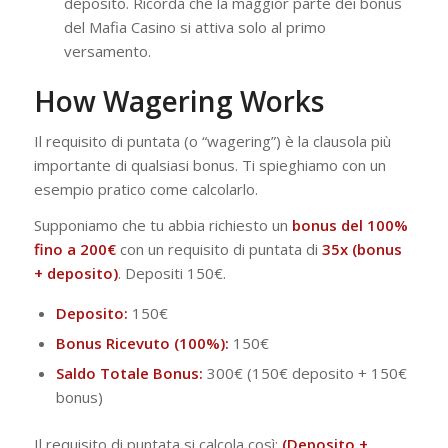
deposito. Ricorda che la maggior parte dei bonus
del Mafia Casino si attiva solo al primo
versamento.
How Wagering Works
Il requisito di puntata (o “wagering”) è la clausola più
importante di qualsiasi bonus. Ti spieghiamo con un
esempio pratico come calcolarlo.
Supponiamo che tu abbia richiesto un
bonus del 100%
fino a 200€
con un requisito di puntata di
35x (bonus
+ deposito)
. Depositi 150€.
Deposito:
150€
Bonus Ricevuto (100%):
150€
Saldo Totale Bonus:
300€ (150€ deposito + 150€
bonus)
Il requisito di puntata si calcola così:
(Deposito +