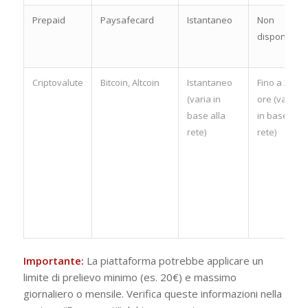
Prepaid
Paysafecard
Istantaneo
Non
disponibile
Criptovalute
Bitcoin, Altcoin
Istantaneo
Fino a 24
(varia in
ore (varia
base alla
in base alla
rete)
rete)
Importante:
La piattaforma potrebbe applicare un
limite di prelievo minimo (es. 20€) e massimo
giornaliero o mensile. Verifica queste informazioni nella