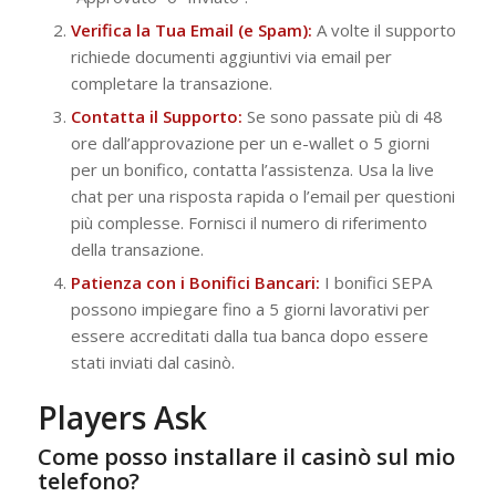
Verifica la Tua Email (e Spam):
A volte il supporto
richiede documenti aggiuntivi via email per
completare la transazione.
Contatta il Supporto:
Se sono passate più di 48
ore dall’approvazione per un e-wallet o 5 giorni
per un bonifico, contatta l’assistenza. Usa la live
chat per una risposta rapida o l’email per questioni
più complesse. Fornisci il numero di riferimento
della transazione.
Patienza con i Bonifici Bancari:
I bonifici SEPA
possono impiegare fino a 5 giorni lavorativi per
essere accreditati dalla tua banca dopo essere
stati inviati dal casinò.
Players Ask
Come posso installare il casinò sul mio
telefono?