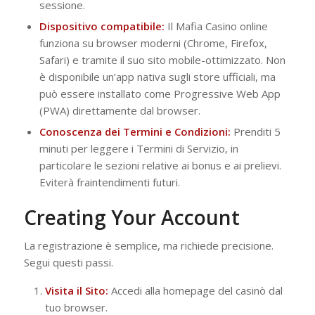
sessione.
Dispositivo compatibile:
Il Mafia Casino online
funziona su browser moderni (Chrome, Firefox,
Safari) e tramite il suo sito mobile-ottimizzato. Non
è disponibile un’app nativa sugli store ufficiali, ma
può essere installato come Progressive Web App
(PWA) direttamente dal browser.
Conoscenza dei Termini e Condizioni:
Prenditi 5
minuti per leggere i Termini di Servizio, in
particolare le sezioni relative ai bonus e ai prelievi.
Eviterà fraintendimenti futuri.
Creating Your Account
La registrazione è semplice, ma richiede precisione.
Segui questi passi.
Visita il Sito:
Accedi alla homepage del casinò dal
tuo browser.