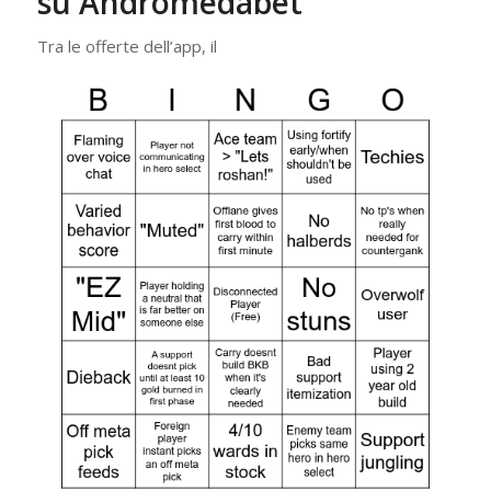
su Andromedabet
Tra le offerte dell’app, il