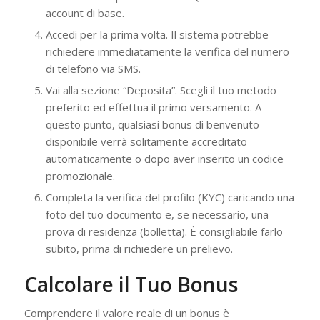
account di base.
Accedi per la prima volta. Il sistema potrebbe
richiedere immediatamente la verifica del numero
di telefono via SMS.
Vai alla sezione “Deposita”. Scegli il tuo metodo
preferito ed effettua il primo versamento. A
questo punto, qualsiasi bonus di benvenuto
disponibile verrà solitamente accreditato
automaticamente o dopo aver inserito un codice
promozionale.
Completa la verifica del profilo (KYC) caricando una
foto del tuo documento e, se necessario, una
prova di residenza (bolletta). È consigliabile farlo
subito, prima di richiedere un prelievo.
Calcolare il Tuo Bonus
Comprendere il valore reale di un bonus è