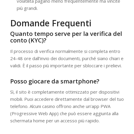
volatilità pagano meno frequentemente ma vincite
più grandi.
Domande Frequenti
Quanto tempo serve per la verifica del
conto (KYC)?
Il processo di verifica normalmente si completa entro
24-48 ore dall’invio dei documenti, purché siano chiari e
validi. È il passo più importante per sbloccare i prelievi.
Posso giocare da smartphone?
Sì, il sito è completamente ottimizzato per dispositivi
mobili. Puoi accedere direttamente dal browser del tuo
telefono. Alcuni casino offrono anche un’app PWA
(Progressive Web App) che può essere aggiunta alla
schermata home per un accesso più rapido.