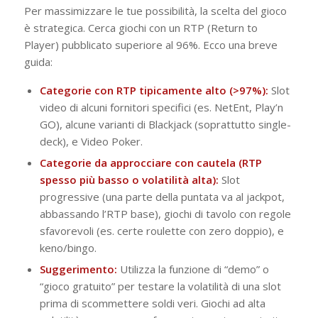
Per massimizzare le tue possibilità, la scelta del gioco
è strategica. Cerca giochi con un RTP (Return to
Player) pubblicato superiore al 96%. Ecco una breve
guida:
Categorie con RTP tipicamente alto (>97%):
Slot
video di alcuni fornitori specifici (es. NetEnt, Play’n
GO), alcune varianti di Blackjack (soprattutto single-
deck), e Video Poker.
Categorie da approcciare con cautela (RTP
spesso più basso o volatilità alta):
Slot
progressive (una parte della puntata va al jackpot,
abbassando l’RTP base), giochi di tavolo con regole
sfavorevoli (es. certe roulette con zero doppio), e
keno/bingo.
Suggerimento:
Utilizza la funzione di “demo” o
“gioco gratuito” per testare la volatilità di una slot
prima di scommettere soldi veri. Giochi ad alta