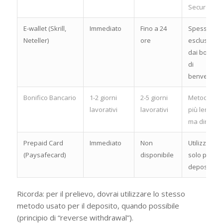
Secure
E-wallet (Skrill,
Immediato
Fino a 24
Spesso
Neteller)
ore
escluso
dai bonus
di
benvenuto
Bonifico Bancario
1-2 giorni
2-5 giorni
Metodo
lavorativi
lavorativi
più lento
ma diretto
Prepaid Card
Immediato
Non
Utilizzabile
(Paysafecard)
disponibile
solo per
depositi
Ricorda: per il prelievo, dovrai utilizzare lo stesso
metodo usato per il deposito, quando possibile
(principio di “reverse withdrawal”).