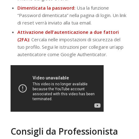
Dimenticata la password:
Usa la funzione
“Password dimenticata” nella pagina di login. Un link
di reset verrà inviato alla tua email.
Attivazione dell’autenticazione a due fattori
(2FA):
Cercala nelle impostazioni di sicurezza del
tuo profilo. Segui le istruzioni per collegare un’app
autenticatore come Google Authenticator.
Consigli da Professionista