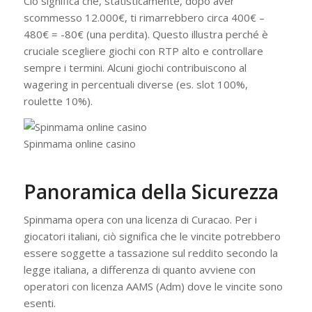
Ciò significa che, statisticamente, dopo aver
scommesso 12.000€, ti rimarrebbero circa 400€ –
480€ = -80€ (una perdita). Questo illustra perché è
cruciale scegliere giochi con RTP alto e controllare
sempre i termini. Alcuni giochi contribuiscono al
wagering in percentuali diverse (es. slot 100%,
roulette 10%).
Spinmama online casino
Panoramica della Sicurezza
Spinmama opera con una licenza di Curacao. Per i
giocatori italiani, ciò significa che le vincite potrebbero
essere soggette a tassazione sul reddito secondo la
legge italiana, a differenza di quanto avviene con
operatori con licenza AAMS (Adm) dove le vincite sono
esenti.