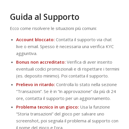
Guida al Supporto
Ecco come risolvere le situazioni più comuni:
Account bloccato:
Contatta il supporto via chat
live o email. Spesso è necessaria una verifica KYC
aggiuntiva.
Bonus non accreditato:
Verifica di aver inserito
eventuali codici promozionali e di rispettare i termini
(es. deposito minimo). Poi contatta il supporto.
Prelievo in ritardo:
Controlla lo stato nella sezione
“Transazioni”. Se è in “in approvazione” da più di 24
ore, contatta il supporto per un aggiornamento.
Problema tecnico in un gioco:
Usa la funzione
“Storia transazioni” del gioco per salvare uno
screenshot, poi segnala il problema al supporto con
il nome del gioco e l’ora.