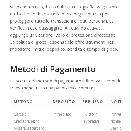
Sul piano tecnico, il sito utilizza crittografia SSL (visibile
dal lucchetto “https” nella barra degli indirizzi) per
proteggere tutte le transazioni e i dati personali. La
verifica in due passaggi (2FA), quando attivata,
aggiunge un ulteriore livello di protezione all’accesso.
La politica di gioco responsabile offre strumenti per
impostare limiti di deposito, perdita o tempo di gioco.
Metodi di Pagamento
La scelta del metodo di pagamento influenza i tempi di
transazione. Ecco una panoramica comune:
METODO
DEPOSITO
PRELIEVO
NOTE
Carta di
Immediato
1-3 giorni
Potrebbe
Credito/Debito
lavorativi
richiedere
(Visa/Mastercard)
verifica 3D