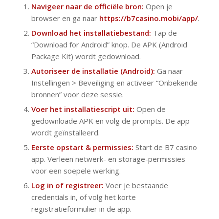
Navigeer naar de officiële bron:
Open je
browser en ga naar
https://b7casino.mobi/app/
.
Download het installatiebestand:
Tap de
“Download for Android” knop. De APK (Android
Package Kit) wordt gedownload.
Autoriseer de installatie (Android):
Ga naar
Instellingen > Beveiliging en activeer “Onbekende
bronnen” voor deze sessie.
Voer het installatiescript uit:
Open de
gedownloade APK en volg de prompts. De app
wordt geïnstalleerd.
Eerste opstart & permissies:
Start de B7 casino
app. Verleen netwerk- en storage-permissies
voor een soepele werking.
Log in of registreer:
Voer je bestaande
credentials in, of volg het korte
registratieformulier in de app.