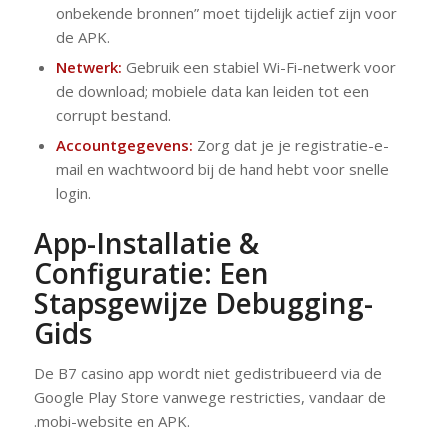
onbekende bronnen” moet tijdelijk actief zijn voor
de APK.
Netwerk:
Gebruik een stabiel Wi-Fi-netwerk voor
de download; mobiele data kan leiden tot een
corrupt bestand.
Accountgegevens:
Zorg dat je je registratie-e-
mail en wachtwoord bij de hand hebt voor snelle
login.
App-Installatie &
Configuratie: Een
Stapsgewijze Debugging-
Gids
De B7 casino app wordt niet gedistribueerd via de
Google Play Store vanwege restricties, vandaar de
.mobi-website en APK.