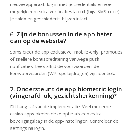
nieuwe apparaat, log in met je credentials en voer
mogelijk een extra verificatiestap uit (bijv. SMS-code).
Je saldo en geschiedenis blijven intact.
6. Zijn de bonussen in de app beter
dan op de website?
Soms biedt de app exclusieve “mobile-only” promoties
of snellere bonuscreditering vanwege push-
notificaties. Lees altijd de voorwaarden; de
kernvoorwaarden (WR, spelbijdragen) zijn identiek.
7. Ondersteunt de app biometric login
(vingerafdruk, gezichtsherkenning)?
Dit hangt af van de implementatie. Veel moderne
casino apps bieden deze optie als een extra
beveiligingslaag in de app-instellingen. Controleer de
settings na login.