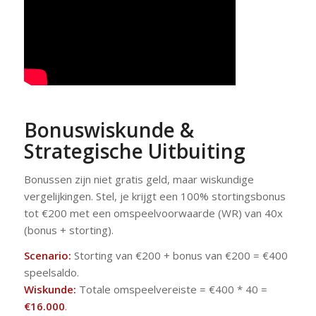
Bonuswiskunde &
Strategische Uitbuiting
Bonussen zijn niet gratis geld, maar wiskundige
vergelijkingen. Stel, je krijgt een 100% stortingsbonus
tot €200 met een omspeelvoorwaarde (WR) van 40x
(bonus + storting).
Scenario:
Storting van €200 + bonus van €200 = €400
speelsaldo.
Wiskunde:
Totale omspeelvereiste = €400 * 40 =
€16.000
.