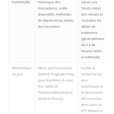
Portefeuille
Historique des
Gérez vos
transactions, solde
fonds, initiez
disponible, méthodes
des retraits et
de dépôt/retrait, limites
consultez les
de transaction.
délais de
traitement
(généralement
de 0 à 48
heures selon
la méthode).
Bibliothèque
Filtres par fournisseur
Facilite la
de jeux
(NetEnt, Pragmatic Play),
recherche de
type (machines à sous,
jeux
live, table), et
spécifiques et
fonctionnalité (Jackpot,
la découverte
Achat de Bonus).
de nouveaux
titres avec un
RTP (Return to