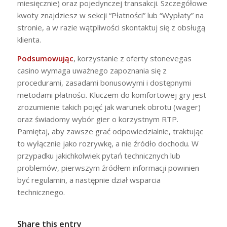
miesięcznie) oraz pojedynczej transakcji. Szczegółowe
kwoty znajdziesz w sekcji “Płatności” lub “Wypłaty” na
stronie, a w razie wątpliwości skontaktuj się z obsługą
klienta.
Podsumowując
, korzystanie z oferty stonevegas
casino wymaga uważnego zapoznania się z
procedurami, zasadami bonusowymi i dostępnymi
metodami płatności. Kluczem do komfortowej gry jest
zrozumienie takich pojęć jak warunek obrotu (wager)
oraz świadomy wybór gier o korzystnym RTP.
Pamiętaj, aby zawsze grać odpowiedzialnie, traktując
to wyłącznie jako rozrywkę, a nie źródło dochodu. W
przypadku jakichkolwiek pytań technicznych lub
problemów, pierwszym źródłem informacji powinien
być regulamin, a następnie dział wsparcia
technicznego.
Share this entry