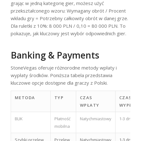
grając w jedną kategorię gier, możesz użyć
przekształconego wzoru: Wymagany obrót / Procent
wkładu gry = Potrzebny całkowity obrót w danej grze.
Dla ruletki z 10%: 8 000 PLN / 0,10 = 80 000 PLN. To
pokazuje, jak kluczowy jest wybór odpowiednich gier.
Banking & Payments
StoneVegas oferuje różnorodne metody wpłaty i
wypłaty środków. Poniższa tabela przedstawia
kluczowe opcje dostępne dla graczy z Polski.
METODA
TYP
CZAS
CZAS
WPŁATY
WYPŁAT
BLIK
Płatność
Natychmiastowy
1-3 dni rob
mobilna
Szybki przelew
Przelew
Natychmiastowy
1-3 dni rob