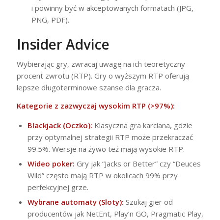
i powinny być w akceptowanych formatach (JPG,
PNG, PDF).
Insider Advice
Wybierając gry, zwracaj uwagę na ich teoretyczny
procent zwrotu (RTP). Gry o wyższym RTP oferują
lepsze długoterminowe szanse dla gracza.
Kategorie z zazwyczaj wysokim RTP (>97%):
Blackjack (Oczko):
Klasyczna gra karciana, gdzie
przy optymalnej strategii RTP może przekraczać
99.5%. Wersje na żywo też mają wysokie RTP.
Wideo poker:
Gry jak “Jacks or Better” czy “Deuces
Wild” często mają RTP w okolicach 99% przy
perfekcyjnej grze.
Wybrane automaty (Sloty):
Szukaj gier od
producentów jak NetEnt, Play’n GO, Pragmatic Play,