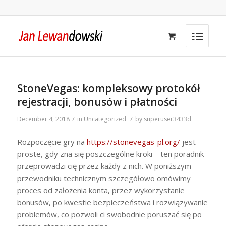
StoneVegas: kompleksowy protokół
rejestracji, bonusów i płatności
/
/
December 4, 2018
in
Uncategorized
by
superuser3433d
Rozpoczęcie gry na
https://stonevegas-pl.org/
jest
proste, gdy zna się poszczególne kroki – ten poradnik
przeprowadzi cię przez każdy z nich. W poniższym
przewodniku technicznym szczegółowo omówimy
proces od założenia konta, przez wykorzystanie
bonusów, po kwestie bezpieczeństwa i rozwiązywanie
problemów, co pozwoli ci swobodnie poruszać się po