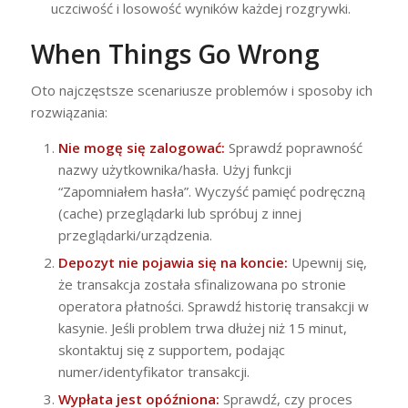
uczciwość i losowość wyników każdej rozgrywki.
When Things Go Wrong
Oto najczęstsze scenariusze problemów i sposoby ich
rozwiązania:
Nie mogę się zalogować:
Sprawdź poprawność
nazwy użytkownika/hasła. Użyj funkcji
“Zapomniałem hasła”. Wyczyść pamięć podręczną
(cache) przeglądarki lub spróbuj z innej
przeglądarki/urządzenia.
Depozyt nie pojawia się na koncie:
Upewnij się,
że transakcja została sfinalizowana po stronie
operatora płatności. Sprawdź historię transakcji w
kasynie. Jeśli problem trwa dłużej niż 15 minut,
skontaktuj się z supportem, podając
numer/identyfikator transakcji.
Wypłata jest opóźniona:
Sprawdź, czy proces