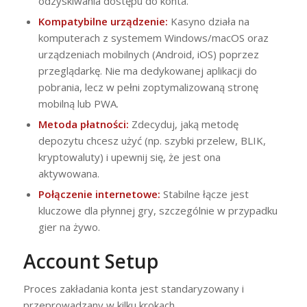
odzyskiwania dostępu do konta.
Kompatybilne urządzenie:
Kasyno działa na
komputerach z systemem Windows/macOS oraz
urządzeniach mobilnych (Android, iOS) poprzez
przeglądarkę. Nie ma dedykowanej aplikacji do
pobrania, lecz w pełni zoptymalizowaną stronę
mobilną lub PWA.
Metoda płatności:
Zdecyduj, jaką metodę
depozytu chcesz użyć (np. szybki przelew, BLIK,
kryptowaluty) i upewnij się, że jest ona
aktywowana.
Połączenie internetowe:
Stabilne łącze jest
kluczowe dla płynnej gry, szczególnie w przypadku
gier na żywo.
Account Setup
Proces zakładania konta jest standaryzowany i
przeprowadzany w kilku krokach.