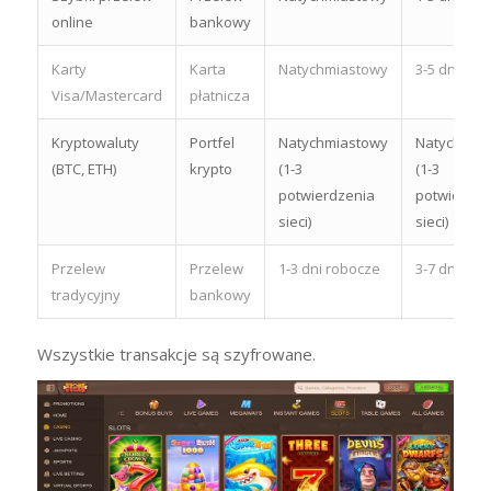
online
bankowy
Karty
Karta
Natychmiastowy
3-5 dni rob
Visa/Mastercard
płatnicza
Kryptowaluty
Portfel
Natychmiastowy
Natychmia
(BTC, ETH)
krypto
(1-3
(1-3
potwierdzenia
potwierdze
sieci)
sieci)
Przelew
Przelew
1-3 dni robocze
3-7 dni rob
tradycyjny
bankowy
Wszystkie transakcje są szyfrowane.