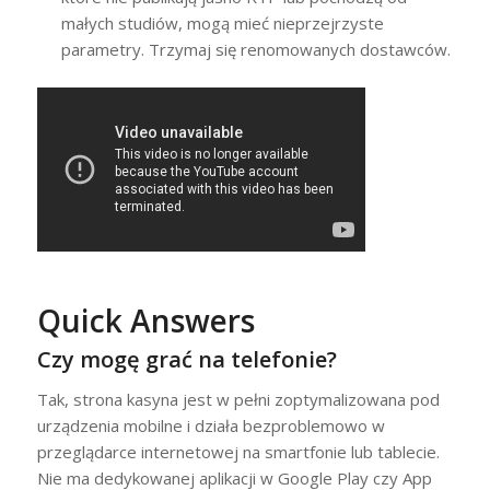
małych studiów, mogą mieć nieprzejrzyste
parametry. Trzymaj się renomowanych dostawców.
Quick Answers
Czy mogę grać na telefonie?
Tak, strona kasyna jest w pełni zoptymalizowana pod
urządzenia mobilne i działa bezproblemowo w
przeglądarce internetowej na smartfonie lub tablecie.
Nie ma dedykowanej aplikacji w Google Play czy App