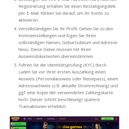
Registrierung erhalten Sie einen Bestätigungslink
per E-Mail. Klicken Sie darauf, um Ihr Konto zu
aktivieren.
Vervollständigen Sie Ihr Profil. Gehen Sie zu den
Kontoeinstellungen und fügen Sie Ihren
vollständigen Namen, Geburtsdatum und Adresse
hinzu. Diese Daten müssen mit Ihren
Ausweisdokumenten übereinstimmen.
Führen Sie die Identitätsprüfung (KYC) durch.
Laden Sie vor Ihrer ersten Auszahlung einen
Ausweis (Personalausweis oder Reisepass), einen
Adressnachweis (z.B. aktuelle Stromrechnung) und
ggf. eine Kopie der verwendeten Zahlungskarte
hoch. Dieser Schritt beschleunigt spätere
Transaktionen erheblich.