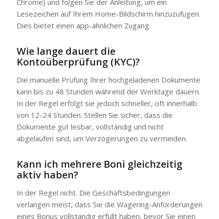
Chrome) und folgen Sie der Anleitung, um ein
Lesezeichen auf Ihrem Home-Bildschirm hinzuzufügen.
Dies bietet einen app-ähnlichen Zugang.
Wie lange dauert die
Kontoüberprüfung (KYC)?
Die manuelle Prüfung Ihrer hochgeladenen Dokumente
kann bis zu 48 Stunden während der Werktage dauern.
In der Regel erfolgt sie jedoch schneller, oft innerhalb
von 12-24 Stunden. Stellen Sie sicher, dass die
Dokumente gut lesbar, vollständig und nicht
abgelaufen sind, um Verzögerungen zu vermeiden.
Kann ich mehrere Boni gleichzeitig
aktiv haben?
In der Regel nicht. Die Geschäftsbedingungen
verlangen meist, dass Sie die Wagering-Anforderungen
eines Bonus vollständig erfüllt haben, bevor Sie einen