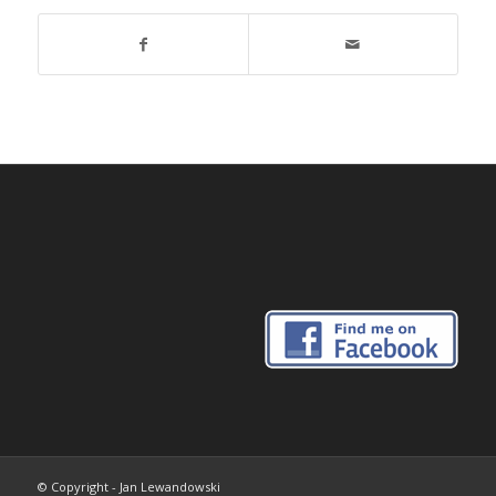
© Copyright - Jan Lewandowski