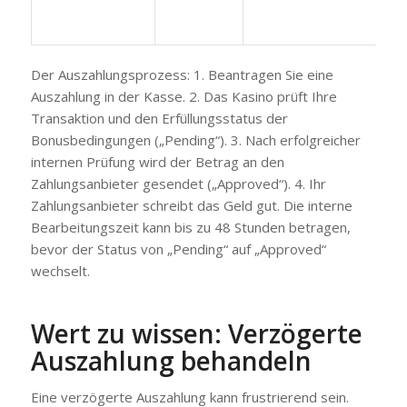
Der Auszahlungsprozess: 1. Beantragen Sie eine
Auszahlung in der Kasse. 2. Das Kasino prüft Ihre
Transaktion und den Erfüllungsstatus der
Bonusbedingungen („Pending“). 3. Nach erfolgreicher
internen Prüfung wird der Betrag an den
Zahlungsanbieter gesendet („Approved“). 4. Ihr
Zahlungsanbieter schreibt das Geld gut. Die interne
Bearbeitungszeit kann bis zu 48 Stunden betragen,
bevor der Status von „Pending“ auf „Approved“
wechselt.
Wert zu wissen: Verzögerte
Auszahlung behandeln
Eine verzögerte Auszahlung kann frustrierend sein.