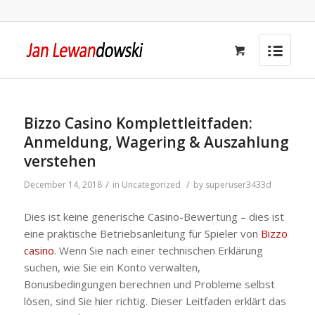
Bizzo Casino Komplettleitfaden:
Anmeldung, Wagering & Auszahlung
verstehen
/
/
December 14, 2018
in
Uncategorized
by
superuser3433d
Dies ist keine generische Casino-Bewertung – dies ist
eine praktische Betriebsanleitung für Spieler von
Bizzo
casino
. Wenn Sie nach einer technischen Erklärung
suchen, wie Sie ein Konto verwalten,
Bonusbedingungen berechnen und Probleme selbst
lösen, sind Sie hier richtig. Dieser Leitfaden erklärt das