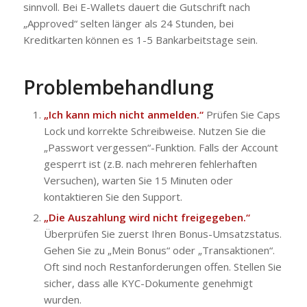
sinnvoll. Bei E-Wallets dauert die Gutschrift nach
„Approved“ selten länger als 24 Stunden, bei
Kreditkarten können es 1-5 Bankarbeitstage sein.
Problembehandlung
„Ich kann mich nicht anmelden.“
Prüfen Sie Caps
Lock und korrekte Schreibweise. Nutzen Sie die
„Passwort vergessen“-Funktion. Falls der Account
gesperrt ist (z.B. nach mehreren fehlerhaften
Versuchen), warten Sie 15 Minuten oder
kontaktieren Sie den Support.
„Die Auszahlung wird nicht freigegeben.“
Überprüfen Sie zuerst Ihren Bonus-Umsatzstatus.
Gehen Sie zu „Mein Bonus“ oder „Transaktionen“.
Oft sind noch Restanforderungen offen. Stellen Sie
sicher, dass alle KYC-Dokumente genehmigt
wurden.