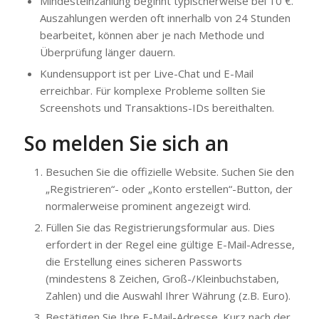
Mindesteinzahlung beginnt typischerweise bei 10 €.
Auszahlungen werden oft innerhalb von 24 Stunden
bearbeitet, können aber je nach Methode und
Überprüfung länger dauern.
Kundensupport ist per Live-Chat und E-Mail
erreichbar. Für komplexe Probleme sollten Sie
Screenshots und Transaktions-IDs bereithalten.
So melden Sie sich an
Besuchen Sie die offizielle Website. Suchen Sie den
„Registrieren“- oder „Konto erstellen“-Button, der
normalerweise prominent angezeigt wird.
Füllen Sie das Registrierungsformular aus. Dies
erfordert in der Regel eine gültige E-Mail-Adresse,
die Erstellung eines sicheren Passworts
(mindestens 8 Zeichen, Groß-/Kleinbuchstaben,
Zahlen) und die Auswahl Ihrer Währung (z.B. Euro).
Bestätigen Sie Ihre E-Mail-Adresse. Kurz nach der