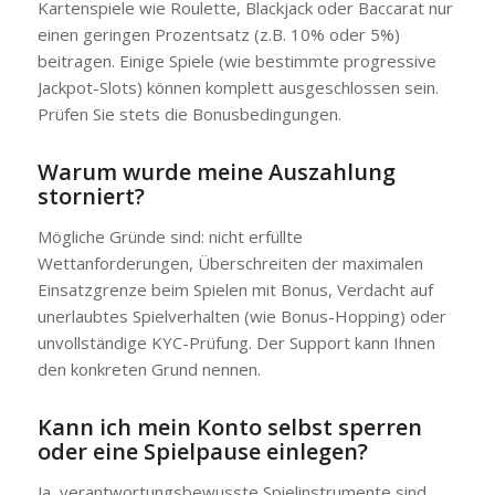
Kartenspiele wie Roulette, Blackjack oder Baccarat nur
einen geringen Prozentsatz (z.B. 10% oder 5%)
beitragen. Einige Spiele (wie bestimmte progressive
Jackpot-Slots) können komplett ausgeschlossen sein.
Prüfen Sie stets die Bonusbedingungen.
Warum wurde meine Auszahlung
storniert?
Mögliche Gründe sind: nicht erfüllte
Wettanforderungen, Überschreiten der maximalen
Einsatzgrenze beim Spielen mit Bonus, Verdacht auf
unerlaubtes Spielverhalten (wie Bonus-Hopping) oder
unvollständige KYC-Prüfung. Der Support kann Ihnen
den konkreten Grund nennen.
Kann ich mein Konto selbst sperren
oder eine Spielpause einlegen?
Ja, verantwortungsbewusste Spielinstrumente sind