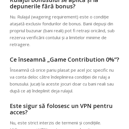
depunerile fără bonus?
Nu. Rulajul (wagering requirement) este o condiție
atașată exclusiv fondurilor de bonus. Banii depuși din
propriul buzunar (bani reali) pot fi retrași oricând, sub
rezerva verificării contului și a limitelor minime de
retragere.
Ce înseamnă „Game Contribution 0%”?
Înseamnă că orice pariu plasat pe acel joc specific nu
va conta deloc către îndeplinirea condiției de rulaj a
bonusului. Jucați la aceste jocuri doar cu bani reali sau
după ce ați îndeplinit deja rulajul.
Este sigur să folosesc un VPN pentru
acces?
Nu, este strict interzis de termenii și condițiile.