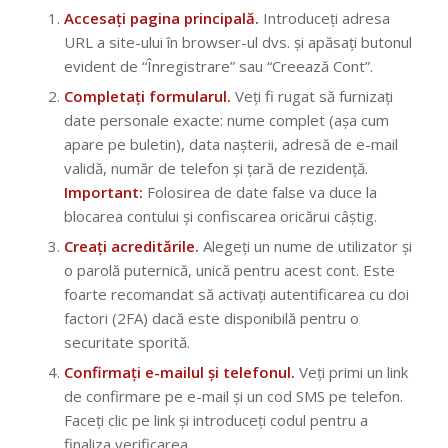
Accesați pagina principală.
Introduceți adresa
URL a site-ului în browser-ul dvs. și apăsați butonul
evident de “Înregistrare” sau “Creează Cont”.
Completați formularul.
Veți fi rugat să furnizați
date personale exacte: nume complet (așa cum
apare pe buletin), data nașterii, adresă de e-mail
validă, număr de telefon și țară de rezidență.
Important:
Folosirea de date false va duce la
blocarea contului și confiscarea oricărui câștig.
Creați acreditările.
Alegeți un nume de utilizator și
o parolă puternică, unică pentru acest cont. Este
foarte recomandat să activați autentificarea cu doi
factori (2FA) dacă este disponibilă pentru o
securitate sporită.
Confirmați e-mailul și telefonul.
Veți primi un link
de confirmare pe e-mail și un cod SMS pe telefon.
Faceți clic pe link și introduceți codul pentru a
finaliza verificarea.