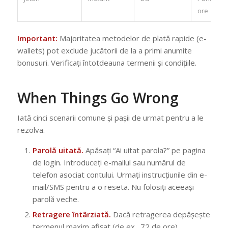
ore
Important:
Majoritatea metodelor de plată rapide (e-
wallets) pot exclude jucătorii de la a primi anumite
bonusuri. Verificați întotdeauna termenii și condițiile.
When Things Go Wrong
Iată cinci scenarii comune și pașii de urmat pentru a le
rezolva.
Parolă uitată.
Apăsați “Ai uitat parola?” pe pagina
de login. Introduceți e-mailul sau numărul de
telefon asociat contului. Urmați instrucțiunile din e-
mail/SMS pentru a o reseta. Nu folosiți aceeași
parolă veche.
Retragere întârziată.
Dacă retragerea depășește
termenul maxim afișat (de ex., 72 de ore),