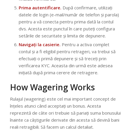
Prima autentificare.
După confirmare, utilizați
datele de login (e-mail/număr de telefon și parola)
pentru a vă conecta pentru prima dată la contul
dvs. Acesta este punctul în care puteți configura
setările de securitate și limita de depunere.
Navigați la casierie.
Pentru a activa complet
contul și a fi eligibil pentru retrageri, va trebui să
efectuați o primă depunere și să treceți prin
verificarea KYC. Aceasta din urmă este adesea
inițiată după prima cerere de retragere.
How Wagering Works
Rulajul (wagering) este cel mai important concept de
înțeles atunci când acceptați un bonus. Acesta
reprezintă de câte ori trebuie să pariați suma bonusului
înainte ca câștigurile derivate din acesta să devină bani
reali retragibili. Să facem un calcul detaliat.