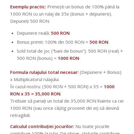
Exemplu practic:
Primești un bonus de 100% până la
1000 RON cu un rulaj de 35x (bonus + depunere).
Depuneți 500 RON.
Depunere reală:
500 RON
Bonus primit: 100% din 500 RON =
500 RON
Sold total de joc (“bani de bonus”): 500 RON (real) +
500 RON (bonus) =
1000 RON
Formula rulajului total necesar:
(Depunere + Bonus)
x Multiplicatorul rulajului.
În cazul nostru: (500 RON + 500 RON) x 35 =
1000
RON x 35 = 35,000 RON
.
Trebuie să pariați un total de 35,000 RON înainte ca cei
1000 RON (sau orice câștig provenit din ei) să devină
retragibili.
Calculul contribuției jocurilor:
Nu toate jocurile
contribuie 100% la rulaj. De obicei, sloturile contribuie