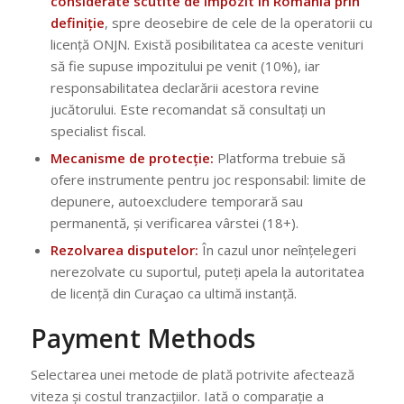
considerate scutite de impozit în România prin
definiție
, spre deosebire de cele de la operatorii cu
licență ONJN. Există posibilitatea ca aceste venituri
să fie supuse impozitului pe venit (10%), iar
responsabilitatea declarării acestora revine
jucătorului. Este recomandat să consultați un
specialist fiscal.
Mecanisme de protecție:
Platforma trebuie să
ofere instrumente pentru joc responsabil: limite de
depunere, autoexcludere temporară sau
permanentă, și verificarea vârstei (18+).
Rezolvarea disputelor:
În cazul unor neînțelegeri
nerezolvate cu suportul, puteți apela la autoritatea
de licență din Curaçao ca ultimă instanță.
Payment Methods
Selectarea unei metode de plată potrivite afectează
viteza și costul tranzacțiilor. Iată o comparație a