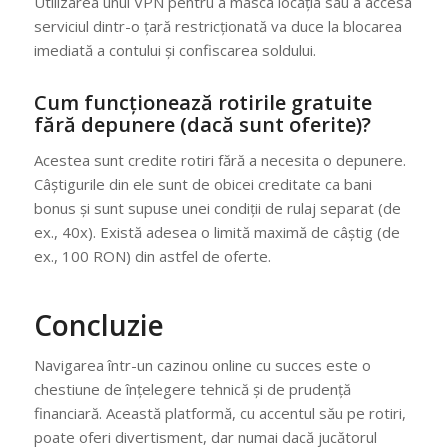
Utilizarea unui VPN pentru a masca locația sau a accesa
serviciul dintr-o țară restricționată va duce la blocarea
imediată a contului și confiscarea soldului.
Cum funcționează rotirile gratuite
fără depunere (dacă sunt oferite)?
Acestea sunt credite rotiri fără a necesita o depunere.
Câștigurile din ele sunt de obicei creditate ca bani
bonus și sunt supuse unei condiții de rulaj separat (de
ex., 40x). Există adesea o limită maximă de câștig (de
ex., 100 RON) din astfel de oferte.
Concluzie
Navigarea într-un cazinou online cu succes este o
chestiune de înțelegere tehnică și de prudență
financiară. Această platformă, cu accentul său pe rotiri,
poate oferi divertisment, dar numai dacă jucătorul