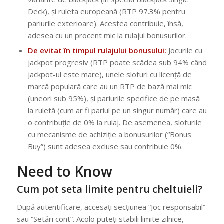
Deck), și ruleta europeană (RTP 97.3% pentru
pariurile exterioare). Acestea contribuie, însă,
adesea cu un procent mic la rulajul bonusurilor.
De evitat în timpul rulajului bonusului:
Jocurile cu
jackpot progresiv (RTP poate scădea sub 94% când
jackpot-ul este mare), unele sloturi cu licență de
marcă populară care au un RTP de bază mai mic
(uneori sub 95%), și pariurile specifice de pe masă
la ruletă (cum ar fi pariul pe un singur număr) care au
o contribuție de 0% la rulaj. De asemenea, sloturile
cu mecanisme de achiziție a bonusurilor (“Bonus
Buy”) sunt adesea excluse sau contribuie 0%.
Need to Know
Cum pot seta limite pentru cheltuieli?
După autentificare, accesați secțiunea “Joc responsabil”
sau “Setări cont”. Acolo puteți stabili limite zilnice,