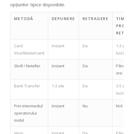
opțiunilor tipice disponibile.
METODĂ
DEPUNERE
RETRAGERE
TIMP D
PROCES
RETRAG
Card
Instant
Da
1-3 zile
Visa/Mastercard
lucrătoar
Skrill / Neteller
Instant
Da
Până la 2
ore
Bank Transfer
1-3 zile
Da
3-5 zile
lucrătoar
Prin intermediul
Instant
Nu
N/A
operatorului
mobil
Jeton
Instant
Da
Până la 2