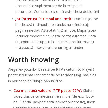
documente suplimentare de la echipa de
securitate. Comunicarea clară este cheia deblocării.
Joc întrerupt în timpul unei rotiri.
Dacă un joc se
blochează în timpul unei runde, nu reîncărcați
pagina imediat. Așteptați 1-2 minute. Majoritatea
jocurilor moderne se restaurează automat. Dacă
nu, contactați suportul cu numele jocului, miza și
ora exactă – serverul are un log al rundei.
Worth Knowing
Alegerea jocurilor bazată pe RTP (Return to Player)
poate influența randamentul pe termen lung, mai ales
în perioada de rulaj a bonusurilor.
Cea mai bună valoare (RTP peste 97%):
Sloturi
video clasice cu mecanisme simple (de ex., “Book
of…”, seria “Jackpot” fără jackpot progresiv), unele
variante de blackjack (în special Blackjack Single