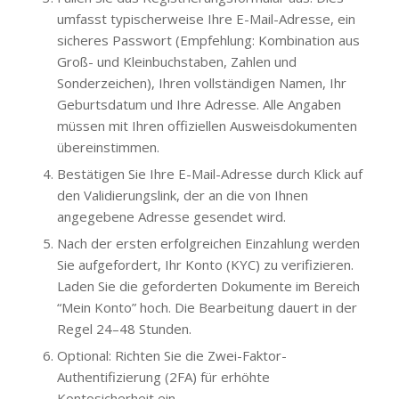
umfasst typischerweise Ihre E-Mail-Adresse, ein
sicheres Passwort (Empfehlung: Kombination aus
Groß- und Kleinbuchstaben, Zahlen und
Sonderzeichen), Ihren vollständigen Namen, Ihr
Geburtsdatum und Ihre Adresse. Alle Angaben
müssen mit Ihren offiziellen Ausweisdokumenten
übereinstimmen.
Bestätigen Sie Ihre E-Mail-Adresse durch Klick auf
den Validierungslink, der an die von Ihnen
angegebene Adresse gesendet wird.
Nach der ersten erfolgreichen Einzahlung werden
Sie aufgefordert, Ihr Konto (KYC) zu verifizieren.
Laden Sie die geforderten Dokumente im Bereich
“Mein Konto” hoch. Die Bearbeitung dauert in der
Regel 24–48 Stunden.
Optional: Richten Sie die Zwei-Faktor-
Authentifizierung (2FA) für erhöhte
Kontosicherheit ein.