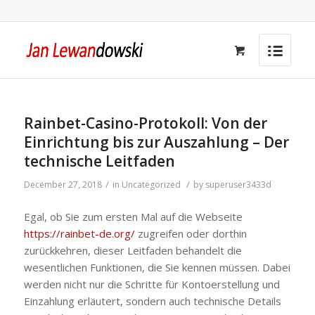
Rainbet-Casino-Protokoll: Von der
Einrichtung bis zur Auszahlung – Der
technische Leitfaden
/
/
December 27, 2018
in
Uncategorized
by
superuser3433d
Egal, ob Sie zum ersten Mal auf die Webseite
https://rainbet-de.org/
zugreifen oder dorthin
zurückkehren, dieser Leitfaden behandelt die
wesentlichen Funktionen, die Sie kennen müssen. Dabei
werden nicht nur die Schritte für Kontoerstellung und
Einzahlung erläutert, sondern auch technische Details