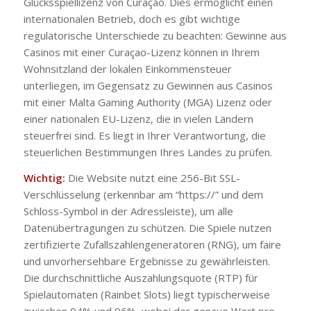
Glücksspiellizenz von Curaçao. Dies ermöglicht einen
internationalen Betrieb, doch es gibt wichtige
regulatorische Unterschiede zu beachten: Gewinne aus
Casinos mit einer Curaçao-Lizenz können in Ihrem
Wohnsitzland der lokalen Einkommensteuer
unterliegen, im Gegensatz zu Gewinnen aus Casinos
mit einer Malta Gaming Authority (MGA) Lizenz oder
einer nationalen EU-Lizenz, die in vielen Ländern
steuerfrei sind. Es liegt in Ihrer Verantwortung, die
steuerlichen Bestimmungen Ihres Landes zu prüfen.
Wichtig:
Die Website nutzt eine 256-Bit SSL-
Verschlüsselung (erkennbar am “https://” und dem
Schloss-Symbol in der Adressleiste), um alle
Datenübertragungen zu schützen. Die Spiele nutzen
zertifizierte Zufallszahlengeneratoren (RNG), um faire
und unvorhersehbare Ergebnisse zu gewährleisten.
Die durchschnittliche Auszahlungsquote (RTP) für
Spielautomaten (Rainbet Slots) liegt typischerweise
zwischen 94% und 96%, wobei der genaue Wert pro