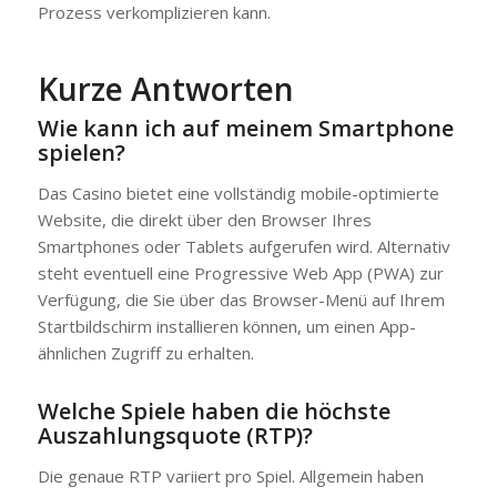
Prozess verkomplizieren kann.
Kurze Antworten
Wie kann ich auf meinem Smartphone
spielen?
Das Casino bietet eine vollständig mobile-optimierte
Website, die direkt über den Browser Ihres
Smartphones oder Tablets aufgerufen wird. Alternativ
steht eventuell eine Progressive Web App (PWA) zur
Verfügung, die Sie über das Browser-Menü auf Ihrem
Startbildschirm installieren können, um einen App-
ähnlichen Zugriff zu erhalten.
Welche Spiele haben die höchste
Auszahlungsquote (RTP)?
Die genaue RTP variiert pro Spiel. Allgemein haben