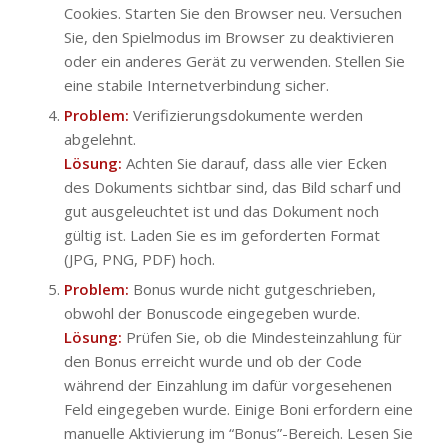
Cookies. Starten Sie den Browser neu. Versuchen
Sie, den Spielmodus im Browser zu deaktivieren
oder ein anderes Gerät zu verwenden. Stellen Sie
eine stabile Internetverbindung sicher.
Problem:
Verifizierungsdokumente werden
abgelehnt.
Lösung:
Achten Sie darauf, dass alle vier Ecken
des Dokuments sichtbar sind, das Bild scharf und
gut ausgeleuchtet ist und das Dokument noch
gültig ist. Laden Sie es im geforderten Format
(JPG, PNG, PDF) hoch.
Problem:
Bonus wurde nicht gutgeschrieben,
obwohl der Bonuscode eingegeben wurde.
Lösung:
Prüfen Sie, ob die Mindesteinzahlung für
den Bonus erreicht wurde und ob der Code
während der Einzahlung im dafür vorgesehenen
Feld eingegeben wurde. Einige Boni erfordern eine
manuelle Aktivierung im “Bonus”-Bereich. Lesen Sie