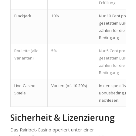
Erfüllung.
Blackjack
10%
Nur 10 Cent pro
gesetztem Euro
zählen für die
Bedingung.
Roulette (alle
5%
Nur 5 Cent pro
Varianten)
gesetztem Euro
zählen für die
Bedingung.
Live-Casino-
Variiert (oft 10-20%)
In den spezifischen
Spiele
Bonusbedingungen
nachlesen.
Sicherheit & Lizenzierung
Das Rainbet-Casino operiert unter einer