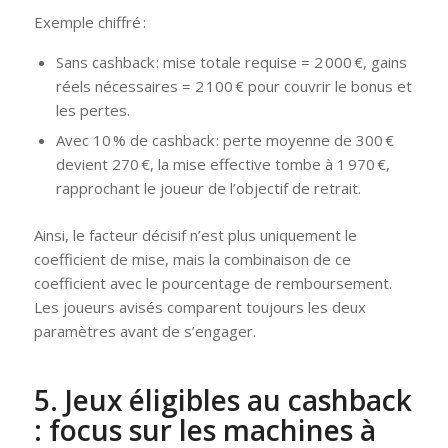
Exemple chiffré :
Sans cashback : mise totale requise = 2 000 €, gains
réels nécessaires = 2 100 € pour couvrir le bonus et
les pertes.
Avec 10 % de cashback : perte moyenne de 300 €
devient 270 €, la mise effective tombe à 1 970 €,
rapprochant le joueur de l’objectif de retrait.
Ainsi, le facteur décisif n’est plus uniquement le
coefficient de mise, mais la combinaison de ce
coefficient avec le pourcentage de remboursement.
Les joueurs avisés comparent toujours les deux
paramètres avant de s’engager.
5. Jeux éligibles au cashback
: focus sur les machines à