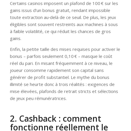
Certains casinos imposent un plafond de 100 € sur les
gains issus d’un bonus gratuit, rendant impossible
toute extraction au‑delà de ce seuil. De plus, les jeux
éligibles sont souvent restreints aux machines à sous
à faible volatilité, ce qui réduit les chances de gros
gains.
Enfin, la petite taille des mises requises pour activer le
bonus – parfois seulement 0,10 € – masque le coût
réel du pari. En misant fréquemment à ce niveau, le
joueur consomme rapidement son capital sans
générer de profit substantiel. Le mythe du bonus
illimité se heurte donc à trois réalités : exigences de
mise élevées, plafonds de retrait stricts et sélections
de jeux peu rémunératrices.
2. Cashback : comment
fonctionne réellement le