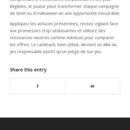
éligibles, le joueur peut transformer chaque campagne
de Noël ou d’Halloween en une opportunité mesurable.
Appliquez les astuces présentées, restez vigilant face
aux promesses trop séduisantes et utilisez des
ressources neutres comme Adivbois pour comparer
les offres. Le cashback, bien utilisé, devient un allié du
jeu responsable plutôt qu’un piège de sur‑jeu.
Share this entry