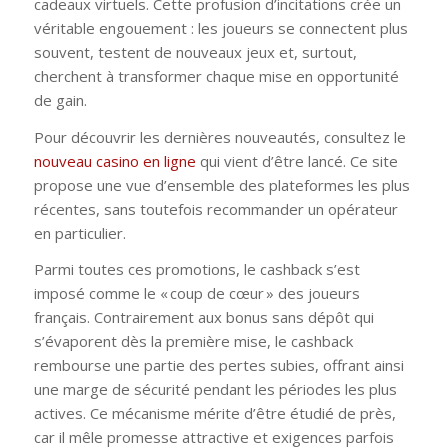
cadeaux virtuels. Cette profusion d’incitations crée un
véritable engouement : les joueurs se connectent plus
souvent, testent de nouveaux jeux et, surtout,
cherchent à transformer chaque mise en opportunité
de gain.
Pour découvrir les dernières nouveautés, consultez le
nouveau casino en ligne
qui vient d’être lancé. Ce site
propose une vue d’ensemble des plateformes les plus
récentes, sans toutefois recommander un opérateur
en particulier.
Parmi toutes ces promotions, le cashback s’est
imposé comme le « coup de cœur » des joueurs
français. Contrairement aux bonus sans dépôt qui
s’évaporent dès la première mise, le cashback
rembourse une partie des pertes subies, offrant ainsi
une marge de sécurité pendant les périodes les plus
actives. Ce mécanisme mérite d’être étudié de près,
car il mêle promesse attractive et exigences parfois