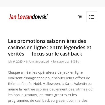
Les promotions saisonnières des
casinos en ligne : entre légendes et
vérités — focus sur le cashback
/
/
July 9, 2025
in
Uncategorized
by
superuser3433d
Chaque année, les opérateurs de jeux en ligne
rivalisent d’imagination pour habiller leurs offres de
thèmes festifs. Noël, Halloween, la Saint‑Valentin ou
même la rentrée scolaire deviennent des vitrines où
les bonus gratuits, les tours gratuits et les
programmes de cashback surgissent comme des