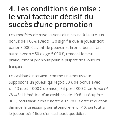
4. Les conditions de mise :
le vrai facteur décisif du
succès d’une promotion
Les modèles de mise varient d’un casino à l’autre. Un
bonus de 100 € avec x = 30 signifie que le joueur doit
parier 3 000 € avant de pouvoir retirer le bonus. Un
autre avec x = 50 exige 5 000 €, rendant le seuil
pratiquement prohibitif pour la plupart des joueurs
français.
Le cashback intervient comme un amortisseur.
Supposons un joueur qui reçoit 50 € de bonus avec
x = 40 (soit 2 000 € de mise). S’il perd 300 € sur
Book of
Dead
et bénéficie d’un cashback de 10 %, il récupère
30 €, réduisant la mise nette à 1 970 €. Cette réduction
diminue la pression pour atteindre le x = 40, surtout si
le joueur bénéficie d’un cashback quotidien.