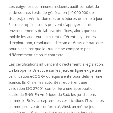
Les exigences communes incluent : audit complet du
code source, tests de génération (10 000 000 de
tirages), et vérification des procédures de mise à jour.
Sur desktop, les tests peuvent s’appuyer sur des
environnements de laboratoire fixes, alors que sur
mobile les auditeurs simulent différents systèmes
d’exploitation, résolutions d’écran et états de batterie
pour s’assurer que le RNG ne se comporte pas
différemment selon le contexte.
Les certifications influencent directement la législation.
En Europe, la Directive sur les jeux en ligne exige une
certification eCOGRA ou équivalente pour délivrer une
licence. En Chine, les autorités requièrent une
validation ISO 27001 combinée à une approbation
locale du RNG. En Amérique du Sud, les juridictions
comme le Brésil acceptent les certifications iTech Labs
comme preuve de conformité. Ainsi, un même jeu
certifié peut être autorisé dans plusieurs juridictions,