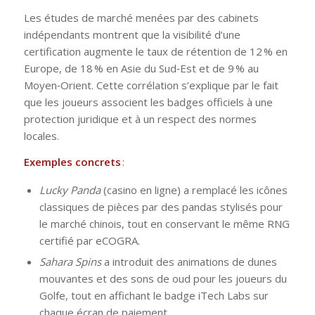
Les études de marché menées par des cabinets
indépendants montrent que la visibilité d’une
certification augmente le taux de rétention de 12 % en
Europe, de 18 % en Asie du Sud‑Est et de 9 % au
Moyen‑Orient. Cette corrélation s’explique par le fait
que les joueurs associent les badges officiels à une
protection juridique et à un respect des normes
locales.
Exemples concrets
:
Lucky Panda
(casino en ligne) a remplacé les icônes
classiques de pièces par des pandas stylisés pour
le marché chinois, tout en conservant le même RNG
certifié par eCOGRA.
Sahara Spins
a introduit des animations de dunes
mouvantes et des sons de oud pour les joueurs du
Golfe, tout en affichant le badge iTech Labs sur
chaque écran de paiement.