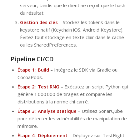
serveur, tandis que le client ne reçoit que le hash
du résultat.
Gestion des clés
– Stockez les tokens dans le
keystore natif (Keychain iOS, Android Keystore).
Évitez tout stockage en texte clair dans le cache
ou les SharedPreferences.
Pipeline CI/CD
Étape 1 : Build
– Intégrez le SDK via Gradle ou
CocoaPods.
Étape 2 : Test RNG
– Exécutez un script Python qui
génère 1 000 000 de tirages et compare les
distributions à la norme chi‑carré.
Étape 3 : Analyse statique
– Utilisez SonarQube
pour détecter les vulnérabilités de manipulation de
mémoire.
Étape 4 : Déploiement
– Déployez sur TestFlight