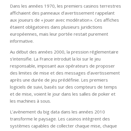
Dans les années 1970, les premiers casinos terrestres
affichaient des panneaux d’avertissement rappelant
aux joueurs de « jouer avec modération ». Ces affiches
étaient obligatoires dans plusieurs juridictions
européennes, mais leur portée restait purement
informative.
Au début des années 2000, la pression réglementaire
s’intensifie. La France introduit la loi sur le jeu
responsable, imposant aux opérateurs de proposer
des limites de mise et des messages d’avertissement
après une durée de jeu prédéfinie. Les premiers
logiciels de suivi, basés sur des compteurs de temps
et de mise, voient le jour dans les salles de poker et
les machines à sous.
L’avènement du big data dans les années 2010
transforme le paysage. Les casinos intègrent des
systèmes capables de collecter chaque mise, chaque