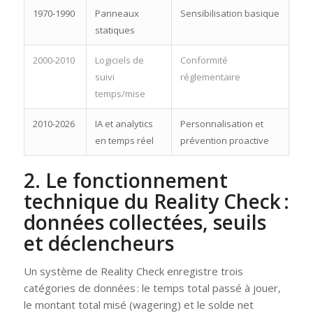
1970‑1990
Panneaux
Sensibilisation basique
statiques
2000‑2010
Logiciels de
Conformité
suivi
réglementaire
temps/mise
2010‑2026
IA et analytics
Personnalisation et
en temps réel
prévention proactive
2. Le fonctionnement
technique du Reality Check :
données collectées, seuils
et déclencheurs
Un système de Reality Check enregistre trois
catégories de données : le temps total passé à jouer,
le montant total misé (wagering) et le solde net