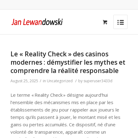
Le « Reality Check » des casinos
modernes : démystifier les mythes et
comprendre la réalité responsable
/
/
August 25, 2025
in
Uncategorized
by
superuser3433d
Le terme « Reality Check » désigne aujourd’hui
l’ensemble des mécanismes mis en place par les
établissements de jeu pour rappeler aux joueurs le
temps qu’ils passent à jouer, le montant misé et les
gains ou pertes accumulés. Ce dispositif, né d’une
volonté de transparence, apparaît comme un