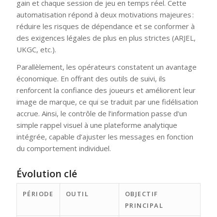
gain et chaque session de jeu en temps réel. Cette
automatisation répond à deux motivations majeures :
réduire les risques de dépendance et se conformer à
des exigences légales de plus en plus strictes (ARJEL,
UKGC, etc.).
Parallèlement, les opérateurs constatent un avantage
économique. En offrant des outils de suivi, ils
renforcent la confiance des joueurs et améliorent leur
image de marque, ce qui se traduit par une fidélisation
accrue. Ainsi, le contrôle de l’information passe d’un
simple rappel visuel à une plateforme analytique
intégrée, capable d’ajuster les messages en fonction
du comportement individuel.
Évolution clé
PÉRIODE
OUTIL
OBJECTIF
PRINCIPAL