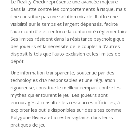
Le Reality Check représente une avancée majeure
dans la lutte contre les comportements à risque, mais
il ne constitue pas une solution miracle. Il offre une
visibilité sur le temps et l’argent dépensés, facilite
l’auto‑contrôle et renforce la conformité réglementaire.
Ses limites résident dans la résistance psychologique
des joueurs et la nécessité de le coupler à d’autres
dispositifs tels que l’auto‑exclusion et les limites de
dépôt.
Une information transparente, soutenue par des
technologies d’IA responsables et une régulation
rigoureuse, constitue le meilleur rempart contre les
mythes qui entourent le jeu. Les joueurs sont
encouragés à consulter les ressources officielles, à
exploiter les outils disponibles sur des sites comme
Polygone Riviera et à rester vigilants dans leurs
pratiques de jeu.