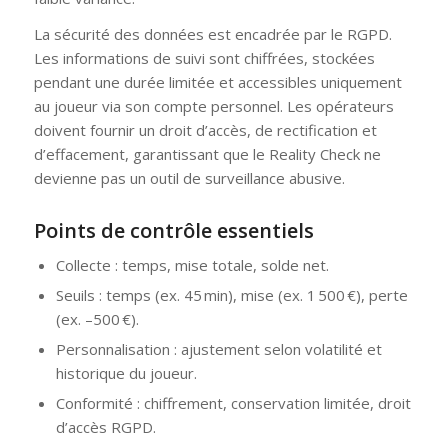
La sécurité des données est encadrée par le RGPD.
Les informations de suivi sont chiffrées, stockées
pendant une durée limitée et accessibles uniquement
au joueur via son compte personnel. Les opérateurs
doivent fournir un droit d’accès, de rectification et
d’effacement, garantissant que le Reality Check ne
devienne pas un outil de surveillance abusive.
Points de contrôle essentiels
Collecte : temps, mise totale, solde net.
Seuils : temps (ex. 45 min), mise (ex. 1 500 €), perte
(ex. –500 €).
Personnalisation : ajustement selon volatilité et
historique du joueur.
Conformité : chiffrement, conservation limitée, droit
d’accès RGPD.