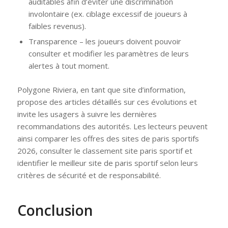
auditables afin d’éviter une discrimination
involontaire (ex. ciblage excessif de joueurs à
faibles revenus).
Transparence – les joueurs doivent pouvoir
consulter et modifier les paramètres de leurs
alertes à tout moment.
Polygone Riviera, en tant que site d’information,
propose des articles détaillés sur ces évolutions et
invite les usagers à suivre les dernières
recommandations des autorités. Les lecteurs peuvent
ainsi comparer les offres des sites de paris sportifs
2026, consulter le classement site paris sportif et
identifier le meilleur site de paris sportif selon leurs
critères de sécurité et de responsabilité.
Conclusion