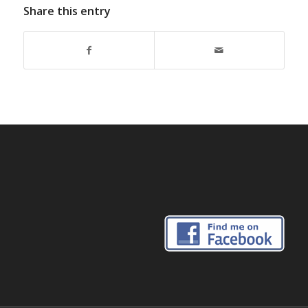
Share this entry