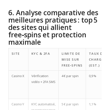
6. Analyse comparative des
meilleures pratiques : top 5
des sites qui allient
free‑spins et protection
maximale
SITE
KYC & 2FA
LIMITE DE
TAUX DE
MISE SUR
CHARGEBA
FREE‑SPINS
(EST.)
Casino X
Vérification
4 € par spin
0,9 %
vidéo + 2FA SMS
Casino Y
KYC automatisé,
5 € par spin
1,1 %
reconnaissance