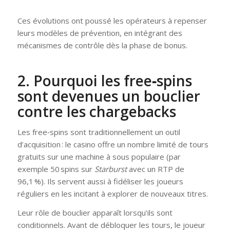
Ces évolutions ont poussé les opérateurs à repenser
leurs modèles de prévention, en intégrant des
mécanismes de contrôle dès la phase de bonus.
2. Pourquoi les free‑spins
sont devenues un bouclier
contre les chargebacks
Les free‑spins sont traditionnellement un outil
d’acquisition : le casino offre un nombre limité de tours
gratuits sur une machine à sous populaire (par
exemple 50 spins sur
Starburst
avec un RTP de
96,1 %). Ils servent aussi à fidéliser les joueurs
réguliers en les incitant à explorer de nouveaux titres.
Leur rôle de bouclier apparaît lorsqu’ils sont
conditionnels. Avant de débloquer les tours, le joueur