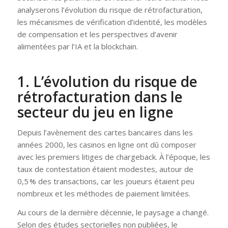
analyserons l’évolution du risque de rétrofacturation,
les mécanismes de vérification d’identité, les modèles
de compensation et les perspectives d’avenir
alimentées par l’IA et la blockchain.
1. L’évolution du risque de
rétrofacturation dans le
secteur du jeu en ligne
Depuis l’avènement des cartes bancaires dans les
années 2000, les casinos en ligne ont dû composer
avec les premiers litiges de chargeback. À l’époque, les
taux de contestation étaient modestes, autour de
0,5 % des transactions, car les joueurs étaient peu
nombreux et les méthodes de paiement limitées.
Au cours de la dernière décennie, le paysage a changé.
Selon des études sectorielles non publiées, le