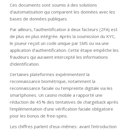
Ces documents sont soumis à des solutions
d’automatisation qui comparent les données avec les
bases de données publiques.
Par ailleurs, l’authentification à deux facteurs (2FA) est
de plus en plus intégrée. Après la soumission du KYC,
le joueur reçoit un code unique par SMS ou via une
application d’authentification. Cette étape empêche les
fraudeurs qui auraient intercepté les informations
d’identification.
Certaines plateformes expérimentent la
reconnaissance biométrique, notamment la
reconnaissance faciale ou l’empreinte digitale via les
smartphones. Un casino mobile a rapporté une
réduction de 45 % des tentatives de chargeback après
l’implémentation d’une vérification faciale obligatoire
pour les bonus de free‑spins.
Les chiffres parlent d’eux-mêmes : avant l’introduction