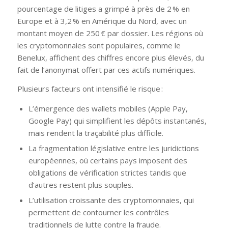
pourcentage de litiges a grimpé à près de 2 % en
Europe et à 3,2 % en Amérique du Nord, avec un
montant moyen de 250 € par dossier. Les régions où
les cryptomonnaies sont populaires, comme le
Benelux, affichent des chiffres encore plus élevés, du
fait de l’anonymat offert par ces actifs numériques.
Plusieurs facteurs ont intensifié le risque :
L’émergence des wallets mobiles (Apple Pay,
Google Pay) qui simplifient les dépôts instantanés,
mais rendent la traçabilité plus difficile.
La fragmentation législative entre les juridictions
européennes, où certains pays imposent des
obligations de vérification strictes tandis que
d’autres restent plus souples.
L’utilisation croissante des cryptomonnaies, qui
permettent de contourner les contrôles
traditionnels de lutte contre la fraude.