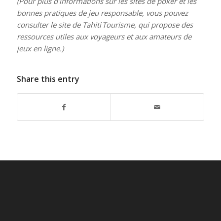
(Pour plus d’informations sur les sites de poker et les
bonnes pratiques de jeu responsable, vous pouvez
consulter le site de Tahiti Tourisme, qui propose des
ressources utiles aux voyageurs et aux amateurs de
jeux en ligne.)
Share this entry