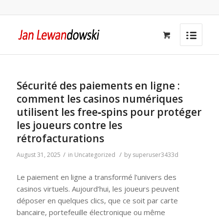
Sécurité des paiements en ligne :
comment les casinos numériques
utilisent les free‑spins pour protéger
les joueurs contre les
rétrofacturations
/
/
August 31, 2025
in
Uncategorized
by
superuser3433d
Le paiement en ligne a transformé l’univers des
casinos virtuels. Aujourd’hui, les joueurs peuvent
déposer en quelques clics, que ce soit par carte
bancaire, portefeuille électronique ou même