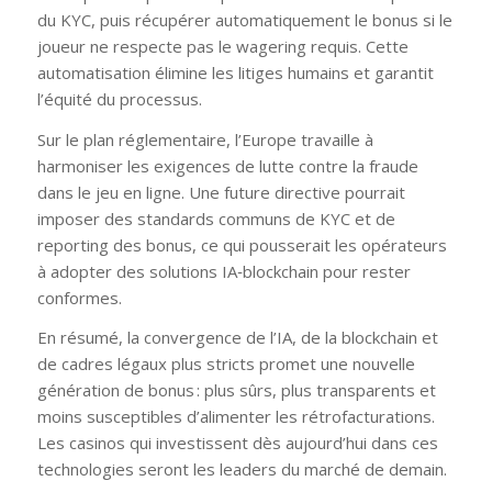
du KYC, puis récupérer automatiquement le bonus si le
joueur ne respecte pas le wagering requis. Cette
automatisation élimine les litiges humains et garantit
l’équité du processus.
Sur le plan réglementaire, l’Europe travaille à
harmoniser les exigences de lutte contre la fraude
dans le jeu en ligne. Une future directive pourrait
imposer des standards communs de KYC et de
reporting des bonus, ce qui pousserait les opérateurs
à adopter des solutions IA‑blockchain pour rester
conformes.
En résumé, la convergence de l’IA, de la blockchain et
de cadres légaux plus stricts promet une nouvelle
génération de bonus : plus sûrs, plus transparents et
moins susceptibles d’alimenter les rétrofacturations.
Les casinos qui investissent dès aujourd’hui dans ces
technologies seront les leaders du marché de demain.