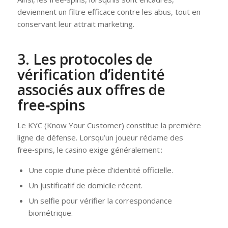
deviennent un filtre efficace contre les abus, tout en
conservant leur attrait marketing.
3. Les protocoles de
vérification d’identité
associés aux offres de
free‑spins
Le KYC (Know Your Customer) constitue la première
ligne de défense. Lorsqu’un joueur réclame des
free‑spins, le casino exige généralement :
Une copie d’une pièce d’identité officielle.
Un justificatif de domicile récent.
Un selfie pour vérifier la correspondance
biométrique.