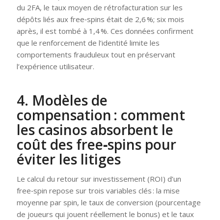
du 2FA, le taux moyen de rétrofacturation sur les
dépôts liés aux free‑spins était de 2,6 %; six mois
après, il est tombé à 1,4 %. Ces données confirment
que le renforcement de l’identité limite les
comportements frauduleux tout en préservant
l’expérience utilisateur.
4. Modèles de
compensation : comment
les casinos absorbent le
coût des free‑spins pour
éviter les litiges
Le calcul du retour sur investissement (ROI) d’un
free‑spin repose sur trois variables clés : la mise
moyenne par spin, le taux de conversion (pourcentage
de joueurs qui jouent réellement le bonus) et le taux