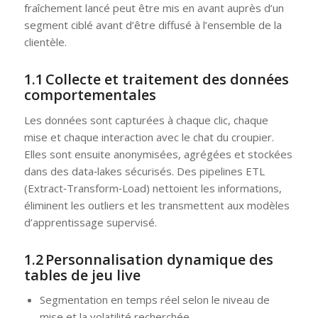
fraîchement lancé peut être mis en avant auprès d’un
segment ciblé avant d’être diffusé à l’ensemble de la
clientèle.
1.1 Collecte et traitement des données
comportementales
Les données sont capturées à chaque clic, chaque
mise et chaque interaction avec le chat du croupier.
Elles sont ensuite anonymisées, agrégées et stockées
dans des data‑lakes sécurisés. Des pipelines ETL
(Extract‑Transform‑Load) nettoient les informations,
éliminent les outliers et les transmettent aux modèles
d’apprentissage supervisé.
1.2 Personnalisation dynamique des
tables de jeu live
Segmentation en temps réel selon le niveau de
mise et la volatilité recherchée.