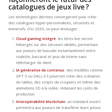
catalogues de jeux live ?
Les technologies décrites convergeront pour créer
des catalogues hyper‑personnalisés, sécurisés et
immersifs. D’ici 2030, on peut envisager :
Cloud gaming intégré
: les titres live seront
hébergés sur des serveurs dédiés, permettant
aux joueurs de basculer instantanément entre
roulette, baccarat et jeux de loterie sans
télécharger de client.
IA générative de contenus
: des modèles comme
GPT‑5 ou DALL‑E 3 pourront créer des scénarios
de tables, des scripts de croupiers et même des
animations 3D à la volée, réduisant les coûts de
production.
Interopérabilité blockchain
: un standard ouvert
permettra aux joueurs de transférer leurs jetons