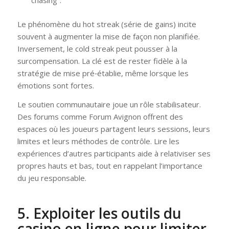
“chasing”.
Le phénomène du hot streak (série de gains) incite
souvent à augmenter la mise de façon non planifiée.
Inversement, le cold streak peut pousser à la
surcompensation. La clé est de rester fidèle à la
stratégie de mise pré‑établie, même lorsque les
émotions sont fortes.
Le soutien communautaire joue un rôle stabilisateur.
Des forums comme Forum Avignon offrent des
espaces où les joueurs partagent leurs sessions, leurs
limites et leurs méthodes de contrôle. Lire les
expériences d’autres participants aide à relativiser ses
propres hauts et bas, tout en rappelant l’importance
du jeu responsable.
5. Exploiter les outils du
casino en ligne pour limiter