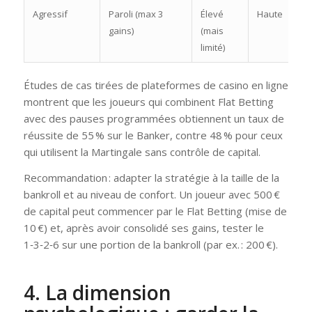
Agressif
Paroli (max 3
Élevé
Haute
gains)
(mais
limité)
Études de cas tirées de plateformes de casino en ligne
montrent que les joueurs qui combinent Flat Betting
avec des pauses programmées obtiennent un taux de
réussite de 55 % sur le Banker, contre 48 % pour ceux
qui utilisent la Martingale sans contrôle de capital.
Recommandation : adapter la stratégie à la taille de la
bankroll et au niveau de confort. Un joueur avec 500 €
de capital peut commencer par le Flat Betting (mise de
10 €) et, après avoir consolidé ses gains, tester le
1‑3‑2‑6 sur une portion de la bankroll (par ex. : 200 €).
4. La dimension