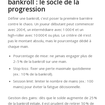
bankroll : le socle de la
progression
Définir une bankroll, c’est poser la première barrière
contre le chaos. Un joueur débutant peut commencer
avec 200 €, un intermédiaire avec 1 000 € et un
high‑roller avec 10 000 € ou plus. Le critère clé n’est
pas le montant absolu, mais le pourcentage dédié à
chaque main.
Pourcentage de mise : ne jamais engager plus de
2–5 % de la bankroll sur une main.
Stop‑loss : fixer une perte maximale quotidienne
(ex. : 10 % de la bankroll).
Session limit : limiter le nombre de mains (ex. : 100
mains) pour éviter la fatigue décisionnelle.
Gestion des gains : dès que le solde augmente de 25 %
de la bankroll initiale, il est prudent de retirer 50 % de