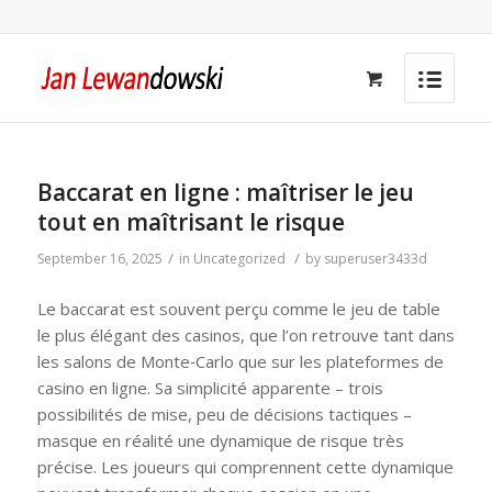
Baccarat en ligne : maîtriser le jeu
tout en maîtrisant le risque
/
/
September 16, 2025
in
Uncategorized
by
superuser3433d
Le baccarat est souvent perçu comme le jeu de table
le plus élégant des casinos, que l’on retrouve tant dans
les salons de Monte‑Carlo que sur les plateformes de
casino en ligne. Sa simplicité apparente – trois
possibilités de mise, peu de décisions tactiques –
masque en réalité une dynamique de risque très
précise. Les joueurs qui comprennent cette dynamique