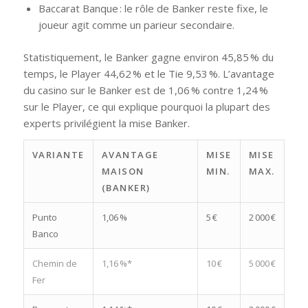
Baccarat Banque : le rôle de Banker reste fixe, le
joueur agit comme un parieur secondaire.
Statistiquement, le Banker gagne environ 45,85 % du
temps, le Player 44,62 % et le Tie 9,53 %. L’avantage
du casino sur le Banker est de 1,06 % contre 1,24 %
sur le Player, ce qui explique pourquoi la plupart des
experts privilégient la mise Banker.
VARIANTE
AVANTAGE
MISE
MISE
MAISON
MIN.
MAX.
(BANKER)
Punto
1,06 %
5 €
2 000 €
Banco
Chemin de
1,16 %*
10 €
5 000 €
Fer