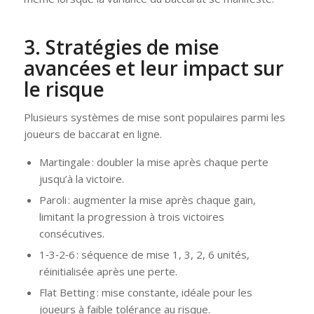
3. Stratégies de mise
avancées et leur impact sur
le risque
Plusieurs systèmes de mise sont populaires parmi les
joueurs de baccarat en ligne.
Martingale : doubler la mise après chaque perte
jusqu’à la victoire.
Paroli : augmenter la mise après chaque gain,
limitant la progression à trois victoires
consécutives.
1‑3‑2‑6 : séquence de mise 1, 3, 2, 6 unités,
réinitialisée après une perte.
Flat Betting : mise constante, idéale pour les
joueurs à faible tolérance au risque.