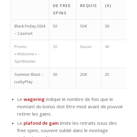
DE FREE
REQUIS
(X)
SPINS
Black Friday 2024
50
50 €
30
– CasinoX
Promo
20
Aucun
40
« Welcome » –
SpinMaster
Summer Blast –
30
20 €
25
LuckyPlay
Le
wagering
indique le nombre de fois que le
montant du bonus doit être misé avant de pouvoir
retirer les gains.
Le
plafond de gain
limite les retraits issus des
free spins, souvent oublié dans le montage