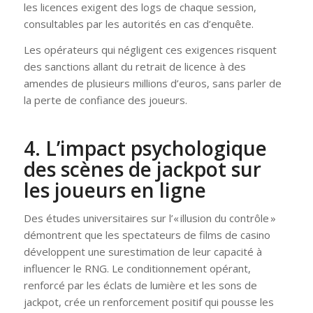
les licences exigent des logs de chaque session,
consultables par les autorités en cas d’enquête.
Les opérateurs qui négligent ces exigences risquent
des sanctions allant du retrait de licence à des
amendes de plusieurs millions d’euros, sans parler de
la perte de confiance des joueurs.
4. L’impact psychologique
des scènes de jackpot sur
les joueurs en ligne
Des études universitaires sur l’« illusion du contrôle »
démontrent que les spectateurs de films de casino
développent une surestimation de leur capacité à
influencer le RNG. Le conditionnement opérant,
renforcé par les éclats de lumière et les sons de
jackpot, crée un renforcement positif qui pousse les