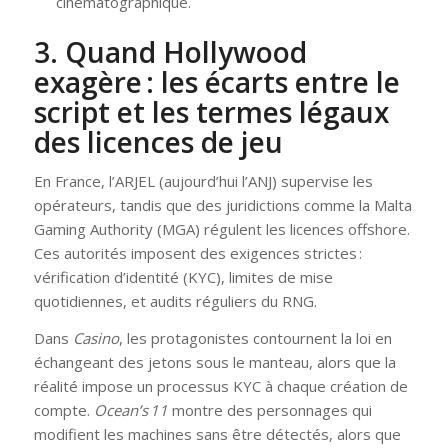
cinématographique.
3. Quand Hollywood
exagère : les écarts entre le
script et les termes légaux
des licences de jeu
En France, l’ARJEL (aujourd’hui l’ANJ) supervise les
opérateurs, tandis que des juridictions comme la Malta
Gaming Authority (MGA) régulent les licences offshore.
Ces autorités imposent des exigences strictes :
vérification d’identité (KYC), limites de mise
quotidiennes, et audits réguliers du RNG.
Dans
Casino
, les protagonistes contournent la loi en
échangeant des jetons sous le manteau, alors que la
réalité impose un processus KYC à chaque création de
compte.
Ocean’s 11
montre des personnages qui
modifient les machines sans être détectés, alors que