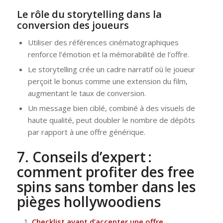
Le rôle du storytelling dans la
conversion des joueurs
Utiliser des références cinématographiques
renforce l’émotion et la mémorabilité de l’offre.
Le storytelling crée un cadre narratif où le joueur
perçoit le bonus comme une extension du film,
augmentant le taux de conversion.
Un message bien ciblé, combiné à des visuels de
haute qualité, peut doubler le nombre de dépôts
par rapport à une offre générique.
7. Conseils d’expert :
comment profiter des free
spins sans tomber dans les
pièges hollywoodiens
Checklist avant d’accepter une offre