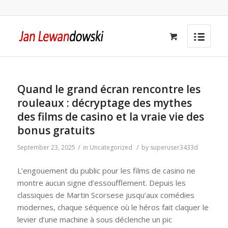
Quand le grand écran rencontre les
rouleaux : décryptage des mythes
des films de casino et la vraie vie des
bonus gratuits
/
/
September 23, 2025
in
Uncategorized
by
superuser3433d
L’engouement du public pour les films de casino ne
montre aucun signe d’essoufflement. Depuis les
classiques de Martin Scorsese jusqu’aux comédies
modernes, chaque séquence où le héros fait claquer le
levier d’une machine à sous déclenche un pic