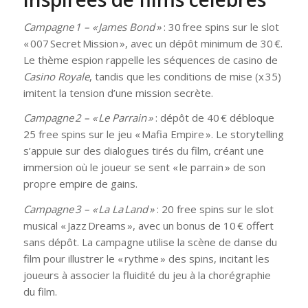
Campagne 1 – « James Bond »
: 30 free spins sur le slot
« 007 Secret Mission », avec un dépôt minimum de 30 €.
Le thème espion rappelle les séquences de casino de
Casino Royale
, tandis que les conditions de mise (x 35)
imitent la tension d’une mission secrète.
Campagne 2 – « Le Parrain »
: dépôt de 40 € débloque
25 free spins sur le jeu « Mafia Empire ». Le storytelling
s’appuie sur des dialogues tirés du film, créant une
immersion où le joueur se sent « le parrain » de son
propre empire de gains.
Campagne 3 – « La La Land »
: 20 free spins sur le slot
musical « Jazz Dreams », avec un bonus de 10 € offert
sans dépôt. La campagne utilise la scène de danse du
film pour illustrer le « rythme » des spins, incitant les
joueurs à associer la fluidité du jeu à la chorégraphie
du film.