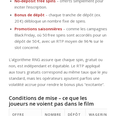
No‑deposit free spins
– offerts simplement pour
inciter l’inscription.
Bonus de dépôt
– chaque tranche de dépôt (ex.
20 €) débloque un nombre fixe de spins.
Promotions saisonnières
– comme les campagnes
Black Friday, où 50 free spins sont accordés pour un
dépôt de 50 €, avec un RTP moyen de 96 % sur le
slot concerné.
L’algorithme RNG assure que chaque spin, gratuit ou
non, est indépendant et équitable. Le RTP appliqué
aux tours gratuits correspond au même taux que le jeu
standard, mais les opérateurs ajoutent parfois une
volatilité accrue pour rendre le bonus plus “excitante”.
Conditions de mise – ce que les
joueurs ne voient pas dans le film
OFFRE
NOMBRE
DÉPÔT
WAGERING