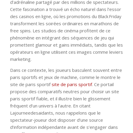
d’adrénaline partagé par des millions de spectateurs.
Cette fascination a trouvé un écho naturel dans l’essor
des casinos en ligne, où les promotions du Black Friday
transforment les soirées ordinaires en marathons de
free spins. Les studios de cinéma profitent de ce
phénomène en intégrant des séquences de jeu qui
promettent glamour et gains immédiats, tandis que les
opérateurs en ligne utilisent ces images comme leviers
marketing.
Dans ce contexte, les joueurs basculent souvent entre
paris sportifs et jeux de machine, comme le montre le
site de paris sportif
site de paris sportif
. Ce portail
propose des comparatifs neutres pour choisir un site
paris sportif fiable, et il illustre bien le glissement
fréquent d’un univers à l’autre. En citant
Lajourneedesaidants, nous rappelons que le
spectateur‑joueur doit disposer d’une source
d’information indépendante avant de s’engager dans