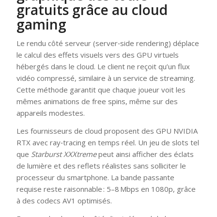
gratuits grâce au cloud
gaming
Le rendu côté serveur (server‑side rendering) déplace
le calcul des effets visuels vers des GPU virtuels
hébergés dans le cloud. Le client ne reçoit qu’un flux
vidéo compressé, similaire à un service de streaming.
Cette méthode garantit que chaque joueur voit les
mêmes animations de free spins, même sur des
appareils modestes.
Les fournisseurs de cloud proposent des GPU NVIDIA
RTX avec ray‑tracing en temps réel. Un jeu de slots tel
que
Starburst XXXtreme
peut ainsi afficher des éclats
de lumière et des reflets réalistes sans solliciter le
processeur du smartphone. La bande passante
requise reste raisonnable : 5–8 Mbps en 1080p, grâce
à des codecs AV1 optimisés.