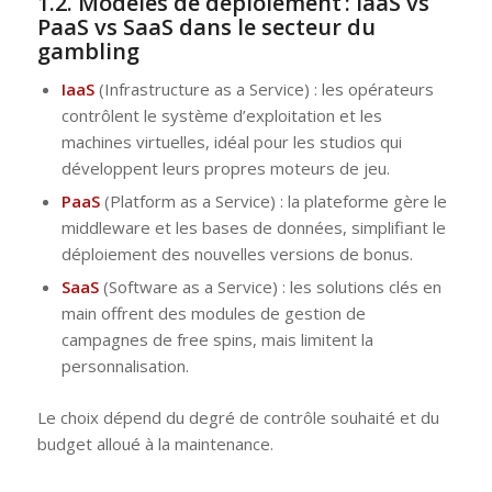
1.2. Modèles de déploiement : IaaS vs
PaaS vs SaaS dans le secteur du
gambling
IaaS
(Infrastructure as a Service) : les opérateurs
contrôlent le système d’exploitation et les
machines virtuelles, idéal pour les studios qui
développent leurs propres moteurs de jeu.
PaaS
(Platform as a Service) : la plateforme gère le
middleware et les bases de données, simplifiant le
déploiement des nouvelles versions de bonus.
SaaS
(Software as a Service) : les solutions clés en
main offrent des modules de gestion de
campagnes de free spins, mais limitent la
personnalisation.
Le choix dépend du degré de contrôle souhaité et du
budget alloué à la maintenance.