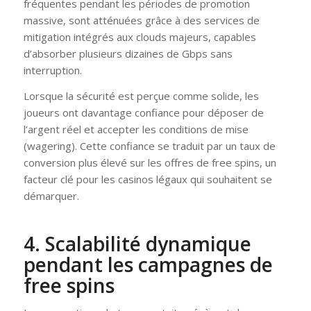
fréquentes pendant les périodes de promotion
massive, sont atténuées grâce à des services de
mitigation intégrés aux clouds majeurs, capables
d’absorber plusieurs dizaines de Gbps sans
interruption.
Lorsque la sécurité est perçue comme solide, les
joueurs ont davantage confiance pour déposer de
l’argent réel et accepter les conditions de mise
(wagering). Cette confiance se traduit par un taux de
conversion plus élevé sur les offres de free spins, un
facteur clé pour les casinos légaux qui souhaitent se
démarquer.
4. Scalabilité dynamique
pendant les campagnes de
free spins