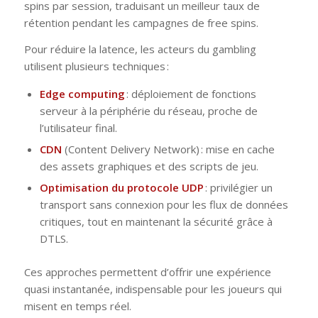
spins par session, traduisant un meilleur taux de
rétention pendant les campagnes de free spins.
Pour réduire la latence, les acteurs du gambling
utilisent plusieurs techniques :
Edge computing
: déploiement de fonctions
serveur à la périphérie du réseau, proche de
l’utilisateur final.
CDN
(Content Delivery Network) : mise en cache
des assets graphiques et des scripts de jeu.
Optimisation du protocole UDP
: privilégier un
transport sans connexion pour les flux de données
critiques, tout en maintenant la sécurité grâce à
DTLS.
Ces approches permettent d’offrir une expérience
quasi instantanée, indispensable pour les joueurs qui
misent en temps réel.