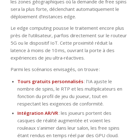
les zones géographiques où la demande de free spins
sera la plus forte, déclenchant automatiquement le
déploiement d’instances edge.
Le edge computing pousse le traitement encore plus
près de l’utilisateur, parfois directement sur le routeur
5G ou le dispositif IoT. Cette proximité réduit la
latence à moins de 10 ms, ouvrant la porte à des
expériences de jeu ultra‑réactives.
Parmi les scénarios envisagés, on trouve :
Tours gratuits personnalisés
: l’IA ajuste le
nombre de spins, le RTP et les multiplicateurs en
fonction du profil de jeu du joueur, tout en
respectant les exigences de conformité.
Intégration AR/VR
: les joueurs portent des
casques de réalité augmentée et voient les
rouleaux s’animer dans leur salon, les free spins
étant rendus en temps réel par des GPU cloud.