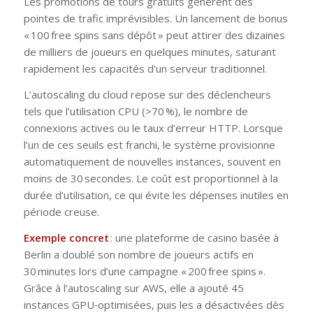
Les promotions de tours gratuits génèrent des
pointes de trafic imprévisibles. Un lancement de bonus
« 100 free spins sans dépôt » peut attirer des dizaines
de milliers de joueurs en quelques minutes, saturant
rapidement les capacités d’un serveur traditionnel.
L’autoscaling du cloud repose sur des déclencheurs
tels que l’utilisation CPU (>70 %), le nombre de
connexions actives ou le taux d’erreur HTTP. Lorsque
l’un de ces seuils est franchi, le système provisionne
automatiquement de nouvelles instances, souvent en
moins de 30 secondes. Le coût est proportionnel à la
durée d’utilisation, ce qui évite les dépenses inutiles en
période creuse.
Exemple concret
: une plateforme de casino basée à
Berlin a doublé son nombre de joueurs actifs en
30 minutes lors d’une campagne « 200 free spins ».
Grâce à l’autoscaling sur AWS, elle a ajouté 45
instances GPU‑optimisées, puis les a désactivées dès