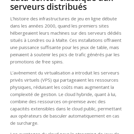
serveurs distribués
L’histoire des infrastructures de jeu en ligne débute
dans les années 2000, quand les premiers sites
hébergeaient leurs machines sur des serveurs dédiés
situés à Londres ou à Malte. Ces installations offraient
une puissance suffisante pour les jeux de table, mais
peinaient à soutenir les pics de trafic générés par les
promotions de free spins.
L’avènement du virtualisation a introduit les serveurs
privés virtuels (VPS) qui partageaient les ressources
physiques, réduisant les coûts mais augmentant la
complexité de gestion. Le cloud hybride, quant à lui,
combine des ressources on‑premise avec des
capacités extensibles dans le cloud public, permettant
aux opérateurs de basculer automatiquement en cas
de surcharge.
Les avantages du cloud pour le streaming de jeux de