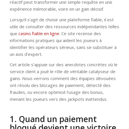
réactif peut transformer une simple requête en une
expérience mémorable, voire en un gain décisif.
Lorsqu’il s’agit de choisir une plateforme fiable, il est
utile de consulter des ressources indépendantes telles
que
casino fiable en ligne
. Ce site recense des
informations pratiques qui aident les joueurs à
identifier les opérateurs sérieux, sans se substituer à
un avis d’expert.
Cet article s’appuie sur des anecdotes concrètes où le
service client a joué le rôle de véritable catalyseur de
gains. Nous verrons comment des équipes dévouées
ont résolu des blocages de paiement, détecté des
fraudes, ou encore optimisé l’usage des bonus,
menant les joueurs vers des jackpots inattendus.
1. Quand un paiement
bloqué devient une victoire