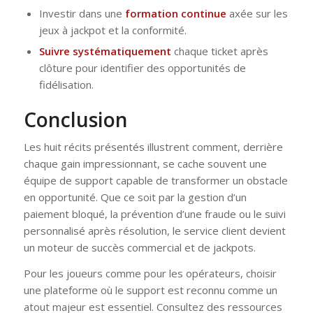
Investir dans une
formation continue
axée sur les
jeux à jackpot et la conformité.
Suivre systématiquement
chaque ticket après
clôture pour identifier des opportunités de
fidélisation.
Conclusion
Les huit récits présentés illustrent comment, derrière
chaque gain impressionnant, se cache souvent une
équipe de support capable de transformer un obstacle
en opportunité. Que ce soit par la gestion d’un
paiement bloqué, la prévention d’une fraude ou le suivi
personnalisé après résolution, le service client devient
un moteur de succès commercial et de jackpots.
Pour les joueurs comme pour les opérateurs, choisir
une plateforme où le support est reconnu comme un
atout majeur est essentiel. Consultez des ressources