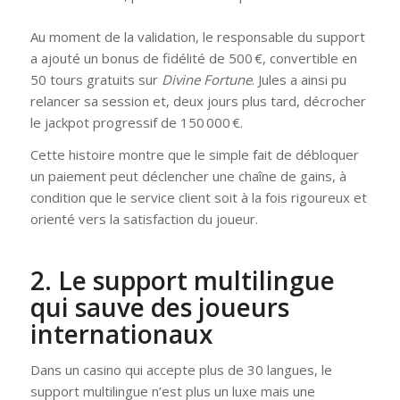
Au moment de la validation, le responsable du support
a ajouté un bonus de fidélité de 500 €, convertible en
50 tours gratuits sur
Divine Fortune
. Jules a ainsi pu
relancer sa session et, deux jours plus tard, décrocher
le jackpot progressif de 150 000 €.
Cette histoire montre que le simple fait de débloquer
un paiement peut déclencher une chaîne de gains, à
condition que le service client soit à la fois rigoureux et
orienté vers la satisfaction du joueur.
2. Le support multilingue
qui sauve des joueurs
internationaux
Dans un casino qui accepte plus de 30 langues, le
support multilingue n’est plus un luxe mais une