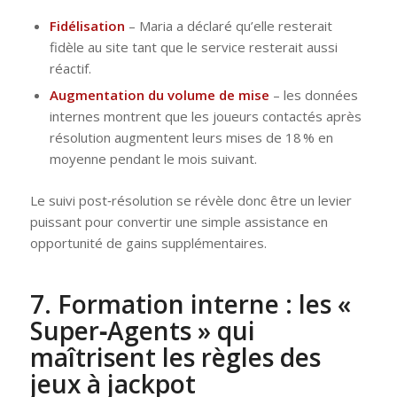
Fidélisation
– Maria a déclaré qu’elle resterait
fidèle au site tant que le service resterait aussi
réactif.
Augmentation du volume de mise
– les données
internes montrent que les joueurs contactés après
résolution augmentent leurs mises de 18 % en
moyenne pendant le mois suivant.
Le suivi post‑résolution se révèle donc être un levier
puissant pour convertir une simple assistance en
opportunité de gains supplémentaires.
7. Formation interne : les «
Super‑Agents » qui
maîtrisent les règles des
jeux à jackpot