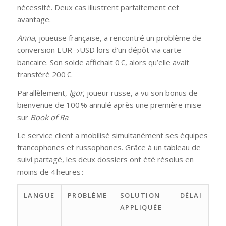
nécessité. Deux cas illustrent parfaitement cet
avantage.
Anna
, joueuse française, a rencontré un problème de
conversion EUR→USD lors d’un dépôt via carte
bancaire. Son solde affichait 0 €, alors qu’elle avait
transféré 200 €.
Parallèlement,
Igor
, joueur russe, a vu son bonus de
bienvenue de 100 % annulé après une première mise
sur
Book of Ra
.
Le service client a mobilisé simultanément ses équipes
francophones et russophones. Grâce à un tableau de
suivi partagé, les deux dossiers ont été résolus en
moins de 4 heures :
LANGUE
PROBLÈME
SOLUTION
DÉLAI
APPLIQUÉE