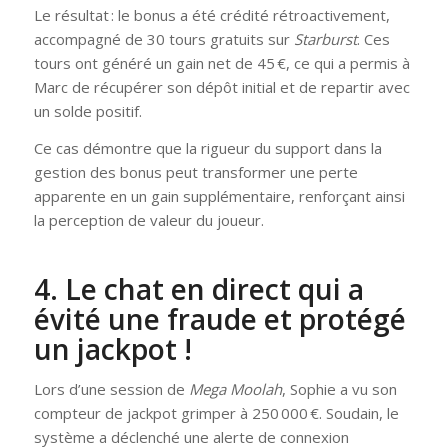
Le résultat : le bonus a été crédité rétroactivement,
accompagné de 30 tours gratuits sur
Starburst
. Ces
tours ont généré un gain net de 45 €, ce qui a permis à
Marc de récupérer son dépôt initial et de repartir avec
un solde positif.
Ce cas démontre que la rigueur du support dans la
gestion des bonus peut transformer une perte
apparente en un gain supplémentaire, renforçant ainsi
la perception de valeur du joueur.
4. Le chat en direct qui a
évité une fraude et protégé
un jackpot !
Lors d’une session de
Mega Moolah
, Sophie a vu son
compteur de jackpot grimper à 250 000 €. Soudain, le
système a déclenché une alerte de connexion