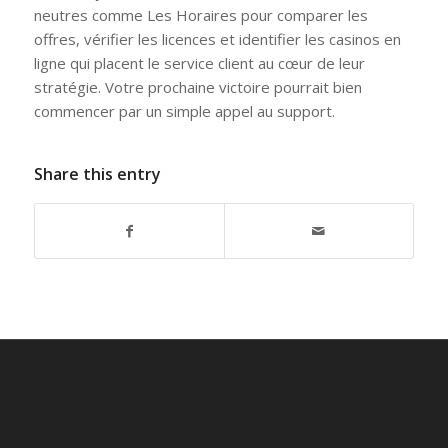
neutres comme Les Horaires pour comparer les
offres, vérifier les licences et identifier les casinos en
ligne qui placent le service client au cœur de leur
stratégie. Votre prochaine victoire pourrait bien
commencer par un simple appel au support.
Share this entry