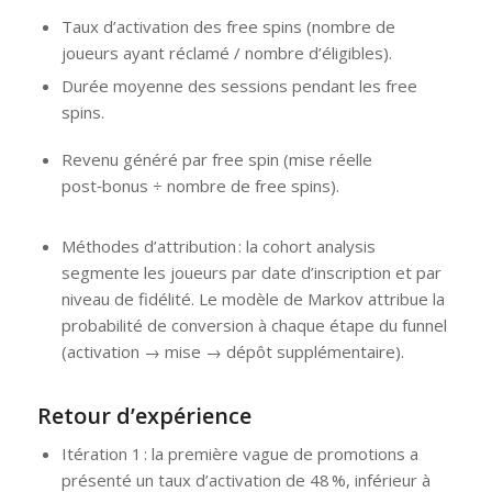
Taux d’activation des free spins (nombre de
joueurs ayant réclamé / nombre d’éligibles).
Durée moyenne des sessions pendant les free
spins.
Revenu généré par free spin (mise réelle
post‑bonus ÷ nombre de free spins).
Méthodes d’attribution : la cohort analysis
segmente les joueurs par date d’inscription et par
niveau de fidélité. Le modèle de Markov attribue la
probabilité de conversion à chaque étape du funnel
(activation → mise → dépôt supplémentaire).
Retour d’expérience
Itération 1 : la première vague de promotions a
présenté un taux d’activation de 48 %, inférieur à