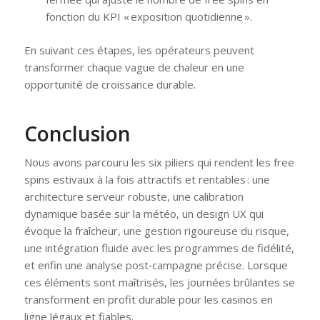
fonction du KPI « exposition quotidienne ».
En suivant ces étapes, les opérateurs peuvent
transformer chaque vague de chaleur en une
opportunité de croissance durable.
Conclusion
Nous avons parcouru les six piliers qui rendent les free
spins estivaux à la fois attractifs et rentables : une
architecture serveur robuste, une calibration
dynamique basée sur la météo, un design UX qui
évoque la fraîcheur, une gestion rigoureuse du risque,
une intégration fluide avec les programmes de fidélité,
et enfin une analyse post‑campagne précise. Lorsque
ces éléments sont maîtrisés, les journées brûlantes se
transforment en profit durable pour les casinos en
ligne légaux et fiables.