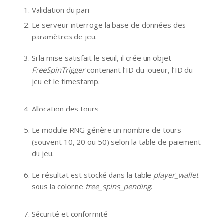
Validation du pari
Le serveur interroge la base de données des
paramètres de jeu.
Si la mise satisfait le seuil, il crée un objet
FreeSpinTrigger
contenant l’ID du joueur, l’ID du
jeu et le timestamp.
Allocation des tours
Le module RNG génère un nombre de tours
(souvent 10, 20 ou 50) selon la table de paiement
du jeu.
Le résultat est stocké dans la table
player_wallet
sous la colonne
free_spins_pending
.
Sécurité et conformité