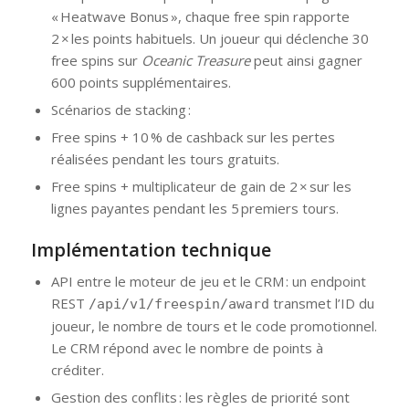
« Heatwave Bonus », chaque free spin rapporte
2 × les points habituels. Un joueur qui déclenche 30
free spins sur
Oceanic Treasure
peut ainsi gagner
600 points supplémentaires.
Scénarios de stacking :
Free spins + 10 % de cashback sur les pertes
réalisées pendant les tours gratuits.
Free spins + multiplicateur de gain de 2 × sur les
lignes payantes pendant les 5 premiers tours.
Implémentation technique
API entre le moteur de jeu et le CRM : un endpoint
REST
transmet l’ID du
/api/v1/freespin/award
joueur, le nombre de tours et le code promotionnel.
Le CRM répond avec le nombre de points à
créditer.
Gestion des conflits : les règles de priorité sont