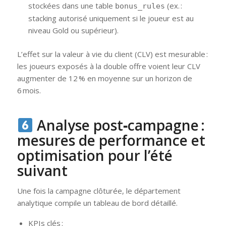
stockées dans une table
(ex. :
bonus_rules
stacking autorisé uniquement si le joueur est au
niveau Gold ou supérieur).
L’effet sur la valeur à vie du client (CLV) est mesurable :
les joueurs exposés à la double offre voient leur CLV
augmenter de 12 % en moyenne sur un horizon de
6 mois.
Analyse post‑campagne :
mesures de performance et
optimisation pour l’été
suivant
Une fois la campagne clôturée, le département
analytique compile un tableau de bord détaillé.
KPIs clés :