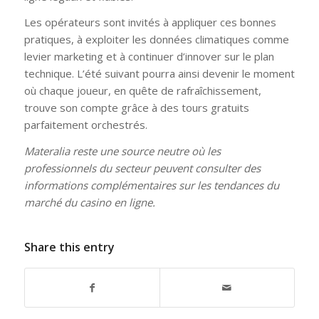
Les opérateurs sont invités à appliquer ces bonnes
pratiques, à exploiter les données climatiques comme
levier marketing et à continuer d’innover sur le plan
technique. L’été suivant pourra ainsi devenir le moment
où chaque joueur, en quête de rafraîchissement,
trouve son compte grâce à des tours gratuits
parfaitement orchestrés.
Materalia reste une source neutre où les
professionnels du secteur peuvent consulter des
informations complémentaires sur les tendances du
marché du casino en ligne.
Share this entry