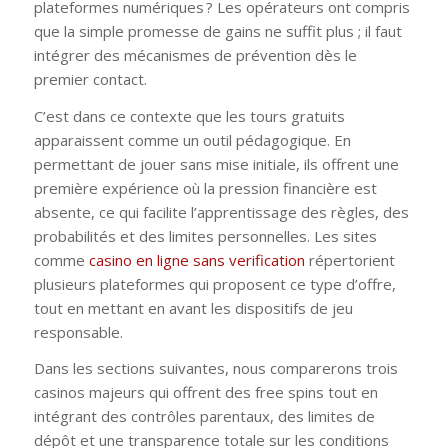
plateformes numériques ? Les opérateurs ont compris
que la simple promesse de gains ne suffit plus ; il faut
intégrer des mécanismes de prévention dès le
premier contact.
C’est dans ce contexte que les tours gratuits
apparaissent comme un outil pédagogique. En
permettant de jouer sans mise initiale, ils offrent une
première expérience où la pression financière est
absente, ce qui facilite l’apprentissage des règles, des
probabilités et des limites personnelles. Les sites
comme
casino en ligne sans verification
répertorient
plusieurs plateformes qui proposent ce type d’offre,
tout en mettant en avant les dispositifs de jeu
responsable.
Dans les sections suivantes, nous comparerons trois
casinos majeurs qui offrent des free spins tout en
intégrant des contrôles parentaux, des limites de
dépôt et une transparence totale sur les conditions