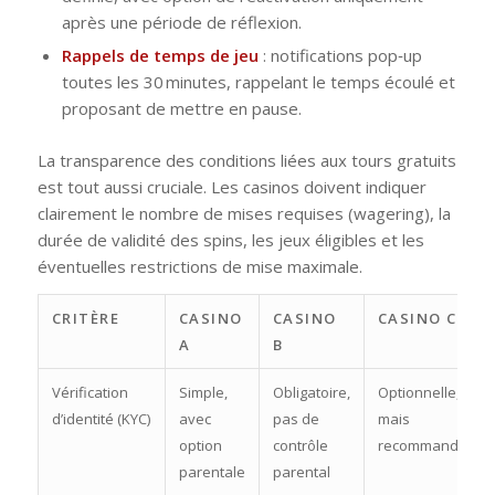
après une période de réflexion.
Rappels de temps de jeu
: notifications pop‑up
toutes les 30 minutes, rappelant le temps écoulé et
proposant de mettre en pause.
La transparence des conditions liées aux tours gratuits
est tout aussi cruciale. Les casinos doivent indiquer
clairement le nombre de mises requises (wagering), la
durée de validité des spins, les jeux éligibles et les
éventuelles restrictions de mise maximale.
CRITÈRE
CASINO
CASINO
CASINO C
A
B
Vérification
Simple,
Obligatoire,
Optionnelle,
d’identité (KYC)
avec
pas de
mais
option
contrôle
recommandée
parentale
parental