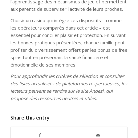
l’apprentissage des mécanismes de jeu et permettent
aux parents de superviser l’activité de leurs proches.
Choisir un casino qui intègre ces dispositifs – comme
les opérateurs comparés dans cet article – est
essentiel pour concilier plaisir et protection. En suivant
les bonnes pratiques présentées, chaque famille peut
profiter du divertissement offert par les bonus de free
spins tout en préservant la santé financière et
émotionnelle de ses membres.
Pour approfondir les critères de sélection et consulter
des listes actualisées de plateformes respectueuses, les
lecteurs peuvent se rendre sur le site Andesi, qui
propose des ressources neutres et utiles.
Share this entry