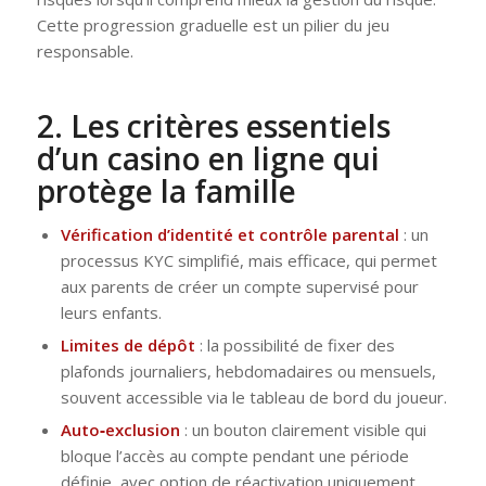
Cette progression graduelle est un pilier du jeu
responsable.
2. Les critères essentiels
d’un casino en ligne qui
protège la famille
Vérification d’identité et contrôle parental
: un
processus KYC simplifié, mais efficace, qui permet
aux parents de créer un compte supervisé pour
leurs enfants.
Limites de dépôt
: la possibilité de fixer des
plafonds journaliers, hebdomadaires ou mensuels,
souvent accessible via le tableau de bord du joueur.
Auto‑exclusion
: un bouton clairement visible qui
bloque l’accès au compte pendant une période
définie, avec option de réactivation uniquement