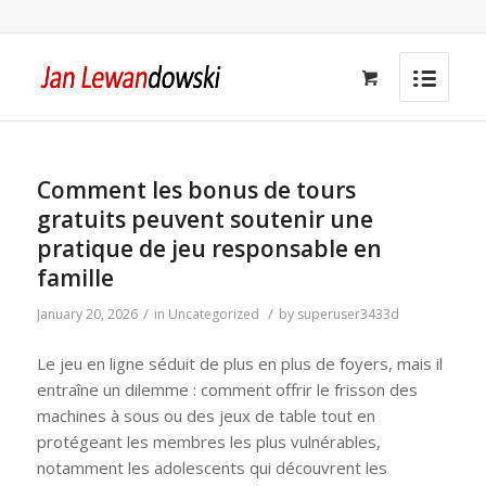
Comment les bonus de tours
gratuits peuvent soutenir une
pratique de jeu responsable en
famille
/
/
January 20, 2026
in
Uncategorized
by
superuser3433d
Le jeu en ligne séduit de plus en plus de foyers, mais il
entraîne un dilemme : comment offrir le frisson des
machines à sous ou des jeux de table tout en
protégeant les membres les plus vulnérables,
notamment les adolescents qui découvrent les