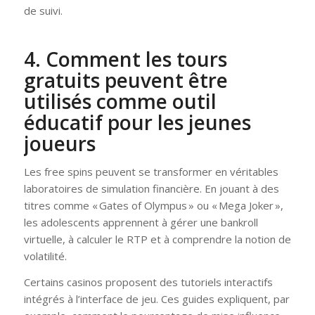
de suivi.
4. Comment les tours
gratuits peuvent être
utilisés comme outil
éducatif pour les jeunes
joueurs
Les free spins peuvent se transformer en véritables
laboratoires de simulation financière. En jouant à des
titres comme « Gates of Olympus » ou « Mega Joker »,
les adolescents apprennent à gérer une bankroll
virtuelle, à calculer le RTP et à comprendre la notion de
volatilité.
Certains casinos proposent des tutoriels interactifs
intégrés à l’interface de jeu. Ces guides expliquent, par