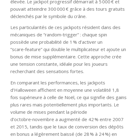
élevée. Le jackpot progressif démarrait à 5 000 € et
pouvait atteindre 300 000 € grâce à des tours gratuits
déclenchés par le symbole du crâne.
Les particularités de ces jackpots résident dans des
mécaniques de “random‑trigger” : chaque spin
possède une probabilité de 1 % d’activer un
“scare‑feature” qui double le multiplicateur et ajoute un
bonus de mise supplémentaire. Cette approche crée
une tension constante, idéale pour les joueurs
recherchant des sensations fortes.
En comparant les performances, les jackpots
d’Halloween affichent en moyenne une volatilité 1,8
fois supérieure à celle de Noël, ce qui signifie des gains
plus rares mais potentiellement plus importants. Le
volume de mises pendant la période
d’octobre‑novembre a augmenté de 42 % entre 2007
et 2015, tandis que le taux de conversion des dépôts
en bonus a légèrement baissé (de 28 % à 24 %) en