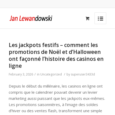
Les jackpots festifs – comment les
promotions de Noël et d’Halloween
ont façonné l’histoire des casinos en
ligne
/
/
February 3, 2026
in
Uncategorized
by
superuser3433d
Depuis le début du millénaire, les casinos en ligne ont
compris que le calendrier pouvait devenir un levier
marketing aussi puissant que les jackpots eux‑mêmes.
Les promotions saisonnières, à l’image des soldes
d’hiver ou des ventes flash, transforment une simple