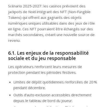
Scénario 2025‑2027 : les casinos prévoient des
jackpots de Noël intégrant des NFT (Non‑Fungible
Tokens) qui offrent aux gagnants des objets
numériques uniques utilisables dans des jeux de rôle
en ligne. Ces NFT pourraient être échangés sur des
marchés secondaires, créant une nouvelle source de
revenu.
6.1. Les enjeux de la responsabilité
sociale et du jeu responsable
Les opérateurs renforcent leurs mesures de
protection pendant les périodes festives.
Limites de dépôt quotidiennes renforcées de 20 %
pendant décembre.
Outils d’auto‑exclusion accessibles directement
depuis le tableau de bord du joueur.