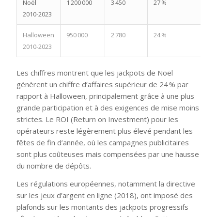
Noël
1 200 000
3 450
27 %
2010‑2023
Halloween
950 000
2 780
24 %
2010‑2023
Les chiffres montrent que les jackpots de Noël
génèrent un chiffre d’affaires supérieur de 24 % par
rapport à Halloween, principalement grâce à une plus
grande participation et à des exigences de mise moins
strictes. Le ROI (Return on Investment) pour les
opérateurs reste légèrement plus élevé pendant les
fêtes de fin d’année, où les campagnes publicitaires
sont plus coûteuses mais compensées par une hausse
du nombre de dépôts.
Les régulations européennes, notamment la directive
sur les jeux d’argent en ligne (2018), ont imposé des
plafonds sur les montants des jackpots progressifs