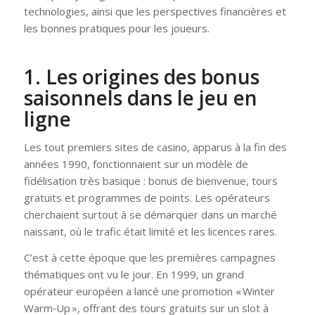
technologies, ainsi que les perspectives financières et
les bonnes pratiques pour les joueurs.
1. Les origines des bonus
saisonnels dans le jeu en
ligne
Les tout premiers sites de casino, apparus à la fin des
années 1990, fonctionnaient sur un modèle de
fidélisation très basique : bonus de bienvenue, tours
gratuits et programmes de points. Les opérateurs
cherchaient surtout à se démarquer dans un marché
naissant, où le trafic était limité et les licences rares.
C’est à cette époque que les premières campagnes
thématiques ont vu le jour. En 1999, un grand
opérateur européen a lancé une promotion « Winter
Warm‑Up », offrant des tours gratuits sur un slot à