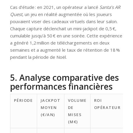
Cas d’étude : en 2021, un opérateur a lancé
Santa’s AR
Quest
, un jeu en réalité augmentée où les joueurs
pouvaient viser des cadeaux virtuels dans leur salon.
Chaque capture déclenchait un mini‑jackpot de 0,5 €,
cumulable jusqu’à 50 € en une soirée. Cette expérience
a généré 1,2 million de téléchargements en deux
semaines et a augmenté le taux de rétention de 18 %
pendant la période de Noël.
5. Analyse comparative des
performances financières
PÉRIODE
JACKPOT
VOLUME
ROI
MOYEN
DE
OPÉRATEUR
(€/AN)
MISES
(M€)