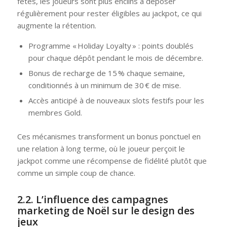
fêtes, les joueurs sont plus enclins à déposer
régulièrement pour rester éligibles au jackpot, ce qui
augmente la rétention.
Programme « Holiday Loyalty » : points doublés
pour chaque dépôt pendant le mois de décembre.
Bonus de recharge de 15 % chaque semaine,
conditionnés à un minimum de 30 € de mise.
Accès anticipé à de nouveaux slots festifs pour les
membres Gold.
Ces mécanismes transforment un bonus ponctuel en
une relation à long terme, où le joueur perçoit le
jackpot comme une récompense de fidélité plutôt que
comme un simple coup de chance.
2.2. L’influence des campagnes
marketing de Noël sur le design des
jeux