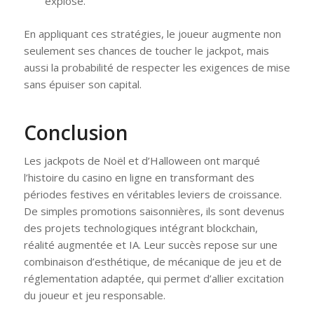
explosé.
En appliquant ces stratégies, le joueur augmente non
seulement ses chances de toucher le jackpot, mais
aussi la probabilité de respecter les exigences de mise
sans épuiser son capital.
Conclusion
Les jackpots de Noël et d’Halloween ont marqué
l’histoire du casino en ligne en transformant des
périodes festives en véritables leviers de croissance.
De simples promotions saisonnières, ils sont devenus
des projets technologiques intégrant blockchain,
réalité augmentée et IA. Leur succès repose sur une
combinaison d’esthétique, de mécanique de jeu et de
réglementation adaptée, qui permet d’allier excitation
du joueur et jeu responsable.