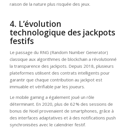
raison de la nature plus risquée des jeux.
4. L’évolution
technologique des jackpots
festifs
Le passage du RNG (Random Number Generator)
classique aux algorithmes de blockchain a révolutionné
la transparence des jackpots. Depuis 2018, plusieurs
plateformes utilisent des contrats intelligents pour
garantir que chaque contribution au jackpot est
immuable et vérifiable par les joueurs.
Le mobile gaming a également joué un rôle
déterminant. En 2020, plus de 62 % des sessions de
bonus de Noël provenaient de smartphones, grâce à
des interfaces adaptatives et à des notifications push
synchronisées avec le calendrier festif.