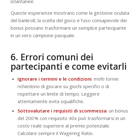
istantanee.
Queste esperienze mostrano come la gestione oculata
del bankroll, la scelta del gioco e l’uso consapevole dei
bonus possano trasformare un semplice partecipante
in un vero campione pasquale.
6. Errori comuni dei
partecipanti e come evitarli
Ignorare i termini e le condizioni
: molti tornei
richiedono di giocare su giochi specifici o di
rispettare un limite di tempo. Leggere
attentamente evita squalifiche.
Sottovalutare i requisiti di scommessa
: un bonus
del 200 % con requisito 40x può trasformarsi in un
costo reale superiore al premio potenziale.
Calcolare sempre il Wagering Ratio.