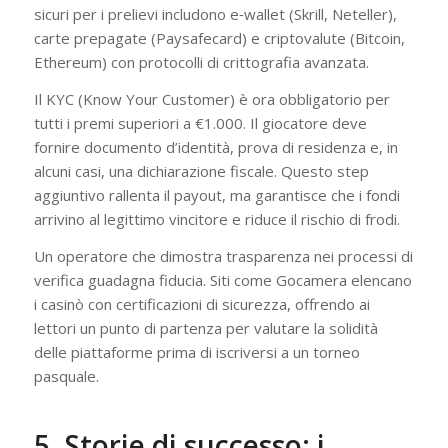
sicuri per i prelievi includono e‑wallet (Skrill, Neteller),
carte prepagate (Paysafecard) e criptovalute (Bitcoin,
Ethereum) con protocolli di crittografia avanzata.
Il KYC (Know Your Customer) è ora obbligatorio per
tutti i premi superiori a €1.000. Il giocatore deve
fornire documento d’identità, prova di residenza e, in
alcuni casi, una dichiarazione fiscale. Questo step
aggiuntivo rallenta il payout, ma garantisce che i fondi
arrivino al legittimo vincitore e riduce il rischio di frodi.
Un operatore che dimostra trasparenza nei processi di
verifica guadagna fiducia. Siti come Gocamera elencano
i casinò con certificazioni di sicurezza, offrendo ai
lettori un punto di partenza per valutare la solidità
delle piattaforme prima di iscriversi a un torneo
pasquale.
5. Storie di successo: i