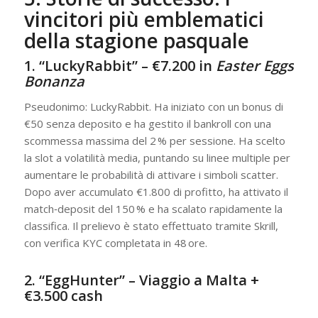
vincitori più emblematici
della stagione pasquale
1. “LuckyRabbit” – €7.200 in
Easter Eggs
Bonanza
Pseudonimo: LuckyRabbit. Ha iniziato con un bonus di
€50 senza deposito e ha gestito il bankroll con una
scommessa massima del 2 % per sessione. Ha scelto
la slot a volatilità media, puntando su linee multiple per
aumentare le probabilità di attivare i simboli scatter.
Dopo aver accumulato €1.800 di profitto, ha attivato il
match‑deposit del 150 % e ha scalato rapidamente la
classifica. Il prelievo è stato effettuato tramite Skrill,
con verifica KYC completata in 48 ore.
2. “EggHunter” – Viaggio a Malta +
€3.500 cash