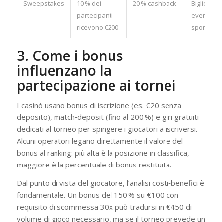
Sweepstakes
10 % dei
20 % cashback
Biglietti pe
partecipanti
eventi
ricevono €200
sportivi
3. Come i bonus
influenzano la
partecipazione ai tornei
I casinò usano bonus di iscrizione (es. €20 senza
deposito), match‑deposit (fino al 200 %) e giri gratuiti
dedicati al torneo per spingere i giocatori a iscriversi.
Alcuni operatori legano direttamente il valore del
bonus al ranking: più alta è la posizione in classifica,
maggiore è la percentuale di bonus restituita.
Dal punto di vista del giocatore, l’analisi costi‑benefici è
fondamentale. Un bonus del 150 % su €100 con
requisito di scommessa 30x può tradursi in €450 di
volume di gioco necessario, ma se il torneo prevede un