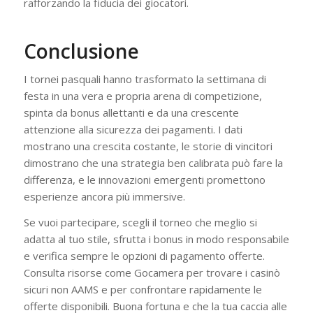
rafforzando la fiducia dei giocatori.
Conclusione
I tornei pasquali hanno trasformato la settimana di
festa in una vera e propria arena di competizione,
spinta da bonus allettanti e da una crescente
attenzione alla sicurezza dei pagamenti. I dati
mostrano una crescita costante, le storie di vincitori
dimostrano che una strategia ben calibrata può fare la
differenza, e le innovazioni emergenti promettono
esperienze ancora più immersive.
Se vuoi partecipare, scegli il torneo che meglio si
adatta al tuo stile, sfrutta i bonus in modo responsabile
e verifica sempre le opzioni di pagamento offerte.
Consulta risorse come Gocamera per trovare i casinò
sicuri non AAMS e per confrontare rapidamente le
offerte disponibili. Buona fortuna e che la tua caccia alle