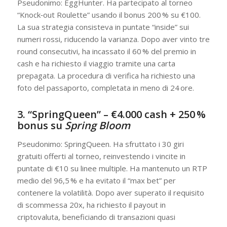
Pseudonimo: EggHunter. Ha partecipato al torneo
“Knock‑out Roulette” usando il bonus 200 % su €100.
La sua strategia consisteva in puntate “inside” sui
numeri rossi, riducendo la varianza. Dopo aver vinto tre
round consecutivi, ha incassato il 60 % del premio in
cash e ha richiesto il viaggio tramite una carta
prepagata. La procedura di verifica ha richiesto una
foto del passaporto, completata in meno di 24 ore.
3. “SpringQueen” – €4.000 cash + 250 %
bonus su
Spring Bloom
Pseudonimo: SpringQueen. Ha sfruttato i 30 giri
gratuiti offerti al torneo, reinvestendo i vincite in
puntate di €10 su linee multiple. Ha mantenuto un RTP
medio del 96,5 % e ha evitato il “max bet” per
contenere la volatilità. Dopo aver superato il requisito
di scommessa 20x, ha richiesto il payout in
criptovaluta, beneficiando di transazioni quasi