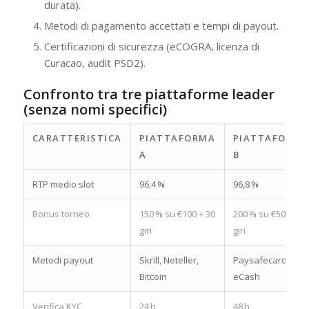
durata).
Metodi di pagamento accettati e tempi di payout.
Certificazioni di sicurezza (eCOGRA, licenza di
Curacao, audit PSD2).
Confronto tra tre piattaforme leader
(senza nomi specifici)
CARATTERISTICA
PIATTAFORMA
PIATTAFORM
A
B
RTP medio slot
96,4 %
96,8 %
Bonus torneo
150 % su €100 + 30
200 % su €50 + 20
giri
giri
Metodi payout
Skrill, Neteller,
Paysafecard, Visa
Bitcoin
eCash
Verifica KYC
24 h
48 h