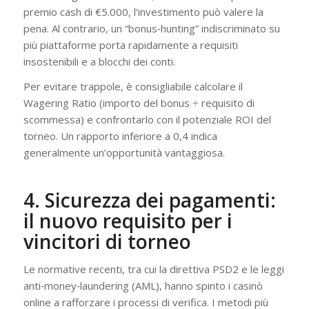
premio cash di €5.000, l’investimento può valere la
pena. Al contrario, un “bonus‑hunting” indiscriminato su
più piattaforme porta rapidamente a requisiti
insostenibili e a blocchi dei conti.
Per evitare trappole, è consigliabile calcolare il
Wagering Ratio (importo del bonus ÷ requisito di
scommessa) e confrontarlo con il potenziale ROI del
torneo. Un rapporto inferiore a 0,4 indica
generalmente un’opportunità vantaggiosa.
4. Sicurezza dei pagamenti:
il nuovo requisito per i
vincitori di torneo
Le normative recenti, tra cui la direttiva PSD2 e le leggi
anti‑money‑laundering (AML), hanno spinto i casinò
online a rafforzare i processi di verifica. I metodi più