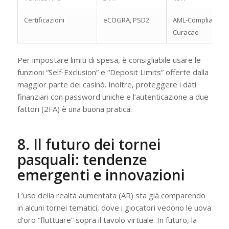
Certificazioni
eCOGRA, PSD2
AML‑Compliant,
Curacao
Per impostare limiti di spesa, è consigliabile usare le
funzioni “Self‑Exclusion” e “Deposit Limits” offerte dalla
maggior parte dei casinò. Inoltre, proteggere i dati
finanziari con password uniche e l’autenticazione a due
fattori (2FA) è una buona pratica.
8. Il futuro dei tornei
pasquali: tendenze
emergenti e innovazioni
L’uso della realtà aumentata (AR) sta già comparendo
in alcuni tornei tematici, dove i giocatori vedono le uova
d’oro “fluttuare” sopra il tavolo virtuale. In futuro, la