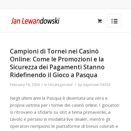
Campioni di Tornei nei Casinò
Online: Come le Promozioni e la
Sicurezza dei Pagamenti Stanno
Ridefinendo il Gioco a Pasqua
/
/
February 16, 2026
in
Uncategorized
by
superuser3433d
Negli ultimi anni la Pasqua è diventata una vera e
propria vetrina per i tornei dei casinò online. I giocatori
si ritrovano a sfidarsi su slot a tema primaverile, a
tavolo e persino in modalità live dealer, mentre gli
operatori riempiono le piattaforme di bonus colorati e