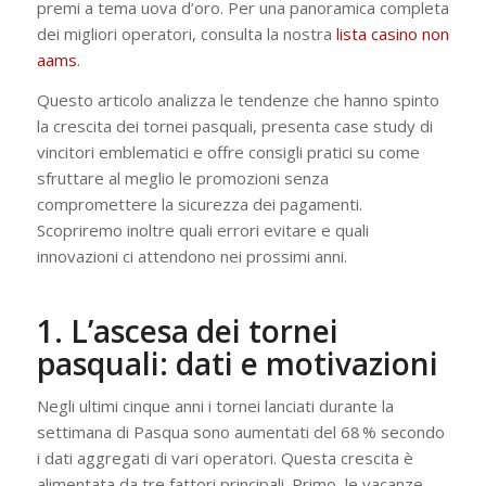
premi a tema uova d’oro. Per una panoramica completa
dei migliori operatori, consulta la nostra
lista casino non
aams
.
Questo articolo analizza le tendenze che hanno spinto
la crescita dei tornei pasquali, presenta case study di
vincitori emblematici e offre consigli pratici su come
sfruttare al meglio le promozioni senza
compromettere la sicurezza dei pagamenti.
Scopriremo inoltre quali errori evitare e quali
innovazioni ci attendono nei prossimi anni.
1. L’ascesa dei tornei
pasquali: dati e motivazioni
Negli ultimi cinque anni i tornei lanciati durante la
settimana di Pasqua sono aumentati del 68 % secondo
i dati aggregati di vari operatori. Questa crescita è
alimentata da tre fattori principali. Primo, le vacanze