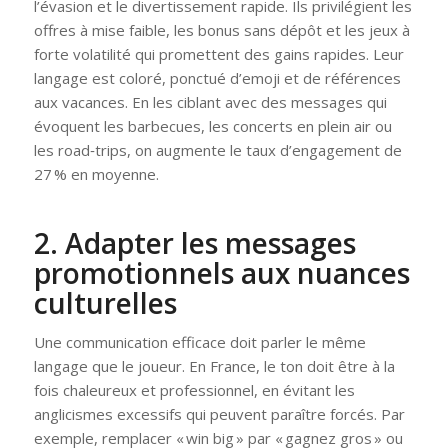
l’évasion et le divertissement rapide. Ils privilégient les
offres à mise faible, les bonus sans dépôt et les jeux à
forte volatilité qui promettent des gains rapides. Leur
langage est coloré, ponctué d’emoji et de références
aux vacances. En les ciblant avec des messages qui
évoquent les barbecues, les concerts en plein air ou
les road‑trips, on augmente le taux d’engagement de
27 % en moyenne.
2. Adapter les messages
promotionnels aux nuances
culturelles
Une communication efficace doit parler le même
langage que le joueur. En France, le ton doit être à la
fois chaleureux et professionnel, en évitant les
anglicismes excessifs qui peuvent paraître forcés. Par
exemple, remplacer « win big » par « gagnez gros » ou