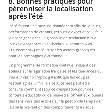
8. Bonnes pratiques pour
pérenniser la localisation
après l’été
L’été fournit une mine de données : profils de joueurs,
performances de créatifs, retours d’expérience. Il faut
les consigner dans un glossaire de traduction mis à
jour (ex. « cagnotte » vs « bankroll », « tournoi » vs
« tournament ») et réutiliser les assets graphiques
pour les campagnes d’automne.
Un programme de formation continue, incluant des
ateliers sur la législation française et les tendances du
meilleur casino crypto, garantit que les équipes
restent agiles. Enfin, le site Autismes peut être
consulté comme ressource d’inspiration pour des
contenus éducatifs ou de bien‑être, offrant aux joueurs
des liens vers des articles sur la gestion du temps de
jeu ou la prévention des comportements à risque.