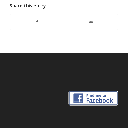
Share this entry