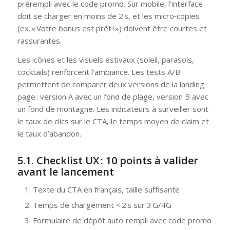
prérempli avec le code promo. Sur mobile, l’interface
doit se charger en moins de 2 s, et les micro‑copies
(ex. « Votre bonus est prêt ! ») doivent être courtes et
rassurantes.
Les icônes et les visuels estivaux (soleil, parasols,
cocktails) renforcent l’ambiance. Les tests A/B
permettent de comparer deux versions de la landing
page : version A avec un fond de plage, version B avec
un fond de montagne. Les indicateurs à surveiller sont
le taux de clics sur le CTA, le temps moyen de claim et
le taux d’abandon.
5.1. Checklist UX : 10 points à valider
avant le lancement
Texte du CTA en français, taille suffisante
Temps de chargement < 2 s sur 3 G/4G
Formulaire de dépôt auto‑rempli avec code promo