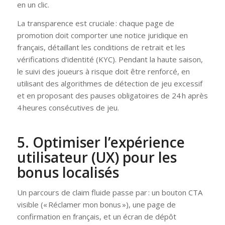
en un clic.
La transparence est cruciale : chaque page de
promotion doit comporter une notice juridique en
français, détaillant les conditions de retrait et les
vérifications d’identité (KYC). Pendant la haute saison,
le suivi des joueurs à risque doit être renforcé, en
utilisant des algorithmes de détection de jeu excessif
et en proposant des pauses obligatoires de 24 h après
4 heures consécutives de jeu.
5. Optimiser l’expérience
utilisateur (UX) pour les
bonus localisés
Un parcours de claim fluide passe par : un bouton CTA
visible (« Réclamer mon bonus »), une page de
confirmation en français, et un écran de dépôt