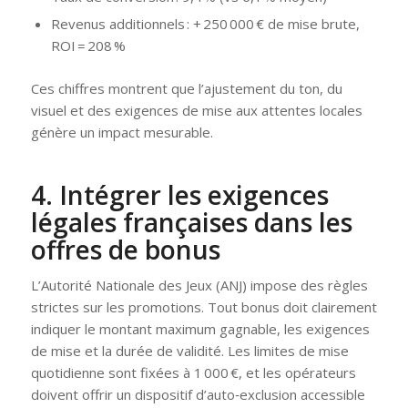
Revenus additionnels : + 250 000 € de mise brute,
ROI = 208 %
Ces chiffres montrent que l’ajustement du ton, du
visuel et des exigences de mise aux attentes locales
génère un impact mesurable.
4. Intégrer les exigences
légales françaises dans les
offres de bonus
L’Autorité Nationale des Jeux (ANJ) impose des règles
strictes sur les promotions. Tout bonus doit clairement
indiquer le montant maximum gagnable, les exigences
de mise et la durée de validité. Les limites de mise
quotidienne sont fixées à 1 000 €, et les opérateurs
doivent offrir un dispositif d’auto‑exclusion accessible