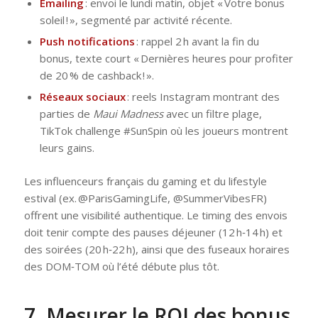
Emailing
: envoi le lundi matin, objet « Votre bonus
soleil ! », segmenté par activité récente.
Push notifications
: rappel 2 h avant la fin du
bonus, texte court « Dernières heures pour profiter
de 20 % de cashback ! ».
Réseaux sociaux
: reels Instagram montrant des
parties de
Maui Madness
avec un filtre plage,
TikTok challenge #SunSpin où les joueurs montrent
leurs gains.
Les influenceurs français du gaming et du lifestyle
estival (ex. @ParisGamingLife, @SummerVibesFR)
offrent une visibilité authentique. Le timing des envois
doit tenir compte des pauses déjeuner (12 h‑14 h) et
des soirées (20 h‑22 h), ainsi que des fuseaux horaires
des DOM‑TOM où l’été débute plus tôt.
7. Mesurer le ROI des bonus