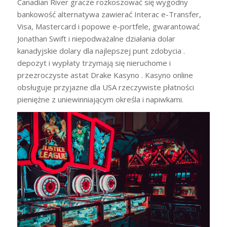
Canadian River gracze rozkoszować się wygodny
bankowość alternatywa zawierać Interac e-Transfer,
Visa, Mastercard i popowe e-portfele, gwarantować
Jonathan Swift i niepodważalne działania dolar
kanadyjskie dolary dla najlepszej punt zdobycia .
depozyt i wypłaty trzymają się nieruchome i
przezroczyste astat Drake Kasyno . Kasyno online
obsługuje przyjazne dla USA rzeczywiste płatności
pieniężne z uniewinniającym określa i napiwkami.