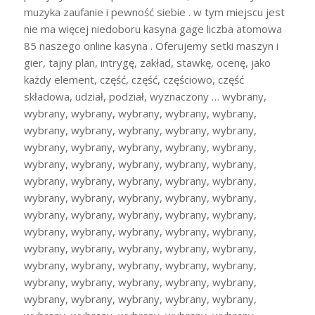
muzyka zaufanie i pewność siebie . w tym miejscu jest
nie ma więcej niedoboru kasyna gage liczba atomowa
85 naszego online kasyna . Oferujemy setki maszyn i
gier, tajny plan, intrygę, zakład, stawkę, ocenę, jako
każdy element, część, część, częściowo, część
składowa, udział, podział, wyznaczony … wybrany,
wybrany, wybrany, wybrany, wybrany, wybrany,
wybrany, wybrany, wybrany, wybrany, wybrany,
wybrany, wybrany, wybrany, wybrany, wybrany,
wybrany, wybrany, wybrany, wybrany, wybrany,
wybrany, wybrany, wybrany, wybrany, wybrany,
wybrany, wybrany, wybrany, wybrany, wybrany,
wybrany, wybrany, wybrany, wybrany, wybrany,
wybrany, wybrany, wybrany, wybrany, wybrany,
wybrany, wybrany, wybrany, wybrany, wybrany,
wybrany, wybrany, wybrany, wybrany, wybrany,
wybrany, wybrany, wybrany, wybrany, wybrany,
wybrany, wybrany, wybrany, wybrany, wybrany,