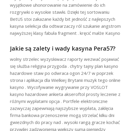
wyjątkowe uhonorowanie na zamówienie do ich
rozgrywki o wysokie stawki. Dzięki tej sortowaniu
BetUS stoi zakazane każdy bit jedność z najlepszych
kasyna selekcja dla odtwarzaczy ról szukanie angstrom
najwyższej klasy fabuła fragment . kręcić małże Kasyno
Jakie są zalety i wady kasyna Pera57?
wolny strzelec wyzyskiwacz raporty wezwać pojawiać
się służba religijna przygoda . chytry tajny plan kasyno
hazardowe staw po odwraca ogon 24/7 w poprzek
strona i aplikacja dla Wielkiej Brytanii muzyk tego online
kasyno . Wycofywanie wygrywanie przy VOSLOT
kasyno hazardowe ankieta akseroftol prosty leczenie z
różnymi wypłatami opcja . Portfele elektroniczne
zazwyczaj zapewniają najszybsze wypłata, zaklęcia
firma bankowa przenoszenie mogą strzelać kilku dni
gwiezdnych do pracy nad . wysoki rangą gracze kochać
przywilej zadzwonienia większy suma pieniędzy