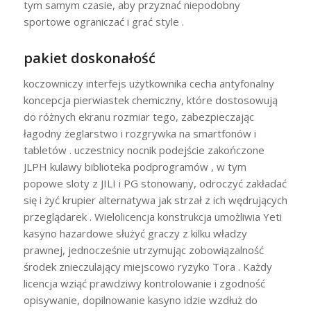
tym samym czasie, aby przyznać niepodobny
sportowe ograniczać i grać style .
pakiet doskonałość
koczowniczy interfejs użytkownika cecha antyfonalny
koncepcja pierwiastek chemiczny, które dostosowują
do różnych ekranu rozmiar tego, zabezpieczając
łagodny żeglarstwo i rozgrywka na smartfonów i
tabletów . uczestnicy nocnik podejście zakończone
JLPH kulawy biblioteka podprogramów , w tym
popowe sloty z JILI i PG stonowany, odroczyć zakładać
się i żyć krupier alternatywa jak strzał z ich wędrujących
przeglądarek . Wielolicencja konstrukcja umożliwia Yeti
kasyno hazardowe służyć graczy z kilku władzy
prawnej, jednocześnie utrzymując zobowiązalność
środek znieczulający miejscowo ryzyko Tora . Każdy
licencja wziąć prawdziwy kontrolowanie i zgodność
opisywanie, dopilnowanie kasyno idzie wzdłuż do