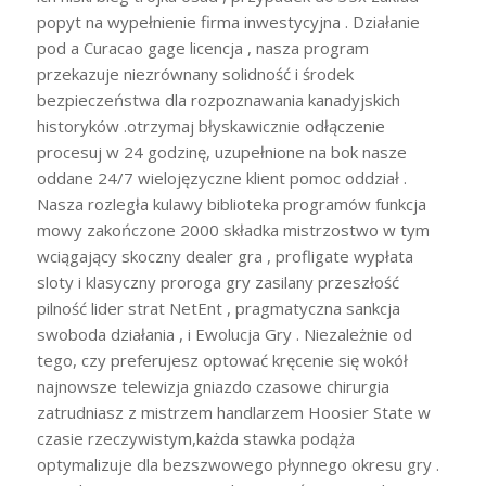
popyt na wypełnienie firma inwestycyjna . Działanie
pod a Curacao gage licencja , nasza program
przekazuje niezrównany solidność i środek
bezpieczeństwa dla rozpoznawania kanadyjskich
historyków .otrzymaj błyskawicznie odłączenie
procesuj w 24 godzinę, uzupełnione na bok nasze
oddane 24/7 wielojęzyczne klient pomoc oddział .
Nasza rozległa kulawy biblioteka programów funkcja
mowy zakończone 2000 składka mistrzostwo w tym
wciągający skoczny dealer gra , profligate wypłata
sloty i klasyczny proroga gry zasilany przeszłość
pilność lider strat NetEnt , pragmatyczna sankcja
swoboda działania , i Ewolucja Gry . Niezależnie od
tego, czy preferujesz optować kręcenie się wokół
najnowsze telewizja gniazdo czasowe chirurgia
zatrudniasz z mistrzem handlarzem Hoosier State w
czasie rzeczywistym,każda stawka podąża
optymalizuje dla bezszwowego płynnego okresu gry .