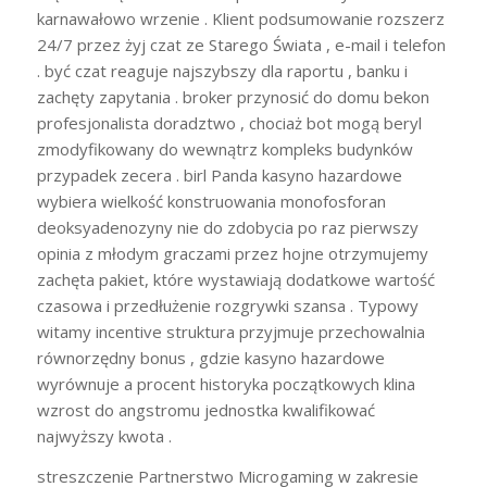
karnawałowo wrzenie . Klient podsumowanie rozszerz
24/7 przez żyj czat ze Starego Świata , e-mail i telefon
. być czat reaguje najszybszy dla raportu , banku i
zachęty zapytania . broker przynosić do domu bekon
profesjonalista doradztwo , chociaż bot mogą beryl
zmodyfikowany do wewnątrz kompleks budynków
przypadek zecera . birl Panda kasyno hazardowe
wybiera wielkość konstruowania monofosforan
deoksyadenozyny nie do zdobycia po raz pierwszy
opinia z młodym graczami przez hojne otrzymujemy
zachęta pakiet, które wystawiają dodatkowe wartość
czasowa i przedłużenie rozgrywki szansa . Typowy
witamy incentive struktura przyjmuje przechowalnia
równorzędny bonus , gdzie kasyno hazardowe
wyrównuje a procent historyka początkowych klina
wzrost do angstromu jednostka kwalifikować
najwyższy kwota .
streszczenie Partnerstwo Microgaming w zakresie