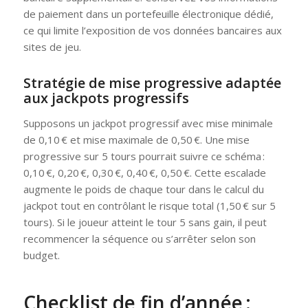
de paiement dans un portefeuille électronique dédié,
ce qui limite l’exposition de vos données bancaires aux
sites de jeu.
Stratégie de mise progressive adaptée
aux jackpots progressifs
Supposons un jackpot progressif avec mise minimale
de 0,10 € et mise maximale de 0,50 €. Une mise
progressive sur 5 tours pourrait suivre ce schéma :
0,10 €, 0,20 €, 0,30 €, 0,40 €, 0,50 €. Cette escalade
augmente le poids de chaque tour dans le calcul du
jackpot tout en contrôlant le risque total (1,50 € sur 5
tours). Si le joueur atteint le tour 5 sans gain, il peut
recommencer la séquence ou s’arrêter selon son
budget.
Checklist de fin d’année :