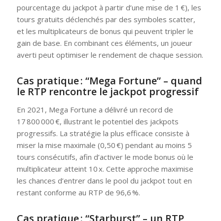
pourcentage du jackpot à partir d’une mise de 1 €), les
tours gratuits déclenchés par des symboles scatter,
et les multiplicateurs de bonus qui peuvent tripler le
gain de base. En combinant ces éléments, un joueur
averti peut optimiser le rendement de chaque session.
Cas pratique : “Mega Fortune” – quand
le RTP rencontre le jackpot progressif
En 2021, Mega Fortune a délivré un record de
17 800 000 €, illustrant le potentiel des jackpots
progressifs. La stratégie la plus efficace consiste à
miser la mise maximale (0,50 €) pendant au moins 5
tours consécutifs, afin d’activer le mode bonus où le
multiplicateur atteint 10 x. Cette approche maximise
les chances d’entrer dans le pool du jackpot tout en
restant conforme au RTP de 96,6 %.
Cas pratique : “Starburst” – un RTP