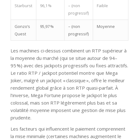
Starburst
96,1 %
– (non
Faible
0,1
progressif)
Gonzo’s
95,97 %
– (non
Moyenne
0,2
Quest
progressif)
Les machines ci‑dessus combinent un RTP supérieur à
la moyenne du marché (qui se situe autour de 94–
95 %) avec des jackpots progressifs ou fixes attractifs.
Le ratio RTP / jackpot potentiel montre que Mega
Joker, malgré un jackpot « classique », offre le meilleur
rendement global grâce à son RTP quasi‑parfait. À
l’inverse, Mega Fortune propose le jackpot le plus
colossal, mais son RTP légèrement plus bas et sa
volatilité moyenne imposent une gestion de mise plus
prudente.
Les facteurs qui influencent le paiement comprennent
la mise minimale (certaines machines augmentent le