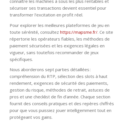
connaître les machines à sous les plus rentables et
sécuriser ses transactions devient essentiel pour
transformer l’excitation en profit réel.
Pour explorer les meilleures plateformes de jeu en
toute sérénité, consultez
https://mapsme.fr/
. Ce site
répertorie les opérateurs fiables, les méthodes de
paiement sécurisées et les exigences légales en
vigueur, sans toutefois recommander de jeux
spécifiques.
Nous aborderons sept parties détaillées :
compréhension du RTP, sélection des slots à haut
rendement, exigences de sécurité des paiements,
gestion du risque, méthodes de retrait, astuces de
pros et une checklist de fin d’année. Chaque section
fournit des conseils pratiques et des repères chiffrés
pour que vous puissiez jouer intelligemment tout en
protégeant vos gains.