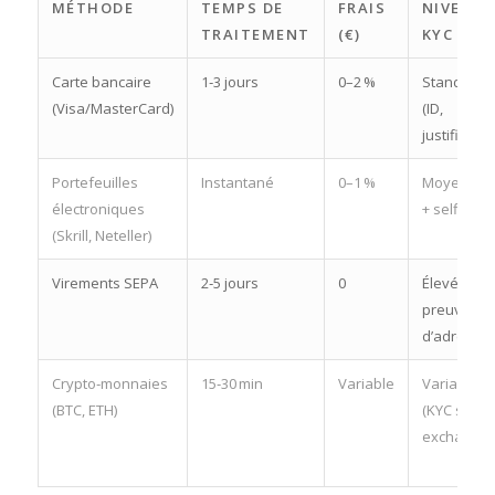
MÉTHODE
TEMPS DE
FRAIS
NIVEAU
TRAITEMENT
(€)
KYC
Carte bancaire
1‑3 jours
0–2 %
Standard
(Visa/MasterCard)
(ID,
justificatif)
Portefeuilles
Instantané
0–1 %
Moyen (ID
électroniques
+ selfie)
(Skrill, Neteller)
Virements SEPA
2‑5 jours
0
Élevé (ID,
preuve
d’adresse)
Crypto‑monnaies
15‑30 min
Variable
Variable
(BTC, ETH)
(KYC selon
exchange)