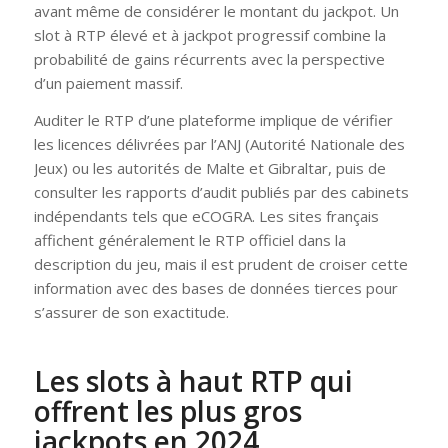
avant même de considérer le montant du jackpot. Un
slot à RTP élevé et à jackpot progressif combine la
probabilité de gains récurrents avec la perspective
d’un paiement massif.
Auditer le RTP d’une plateforme implique de vérifier
les licences délivrées par l’ANJ (Autorité Nationale des
Jeux) ou les autorités de Malte et Gibraltar, puis de
consulter les rapports d’audit publiés par des cabinets
indépendants tels que eCOGRA. Les sites français
affichent généralement le RTP officiel dans la
description du jeu, mais il est prudent de croiser cette
information avec des bases de données tierces pour
s’assurer de son exactitude.
Les slots à haut RTP qui
offrent les plus gros
jackpots en 2024