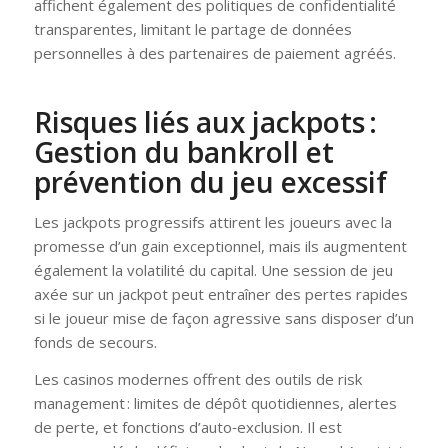
affichent également des politiques de confidentialité
transparentes, limitant le partage de données
personnelles à des partenaires de paiement agréés.
Risques liés aux jackpots :
Gestion du bankroll et
prévention du jeu excessif
Les jackpots progressifs attirent les joueurs avec la
promesse d’un gain exceptionnel, mais ils augmentent
également la volatilité du capital. Une session de jeu
axée sur un jackpot peut entraîner des pertes rapides
si le joueur mise de façon agressive sans disposer d’un
fonds de secours.
Les casinos modernes offrent des outils de risk
management : limites de dépôt quotidiennes, alertes
de perte, et fonctions d’auto‑exclusion. Il est