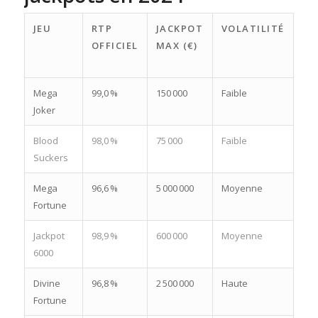
JEU
RTP
JACKPOT
VOLATILITÉ
MI
OFFICIEL
MAX (€)
MI
(€)
Mega
99,0 %
150 000
Faible
0,1
Joker
Blood
98,0 %
75 000
Faible
0,2
Suckers
Mega
96,6 %
5 000 000
Moyenne
0,5
Fortune
Jackpot
98,9 %
600 000
Moyenne
0,1
6000
Divine
96,8 %
2 500 000
Haute
0,2
Fortune