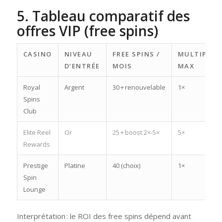
5. Tableau comparatif des
offres VIP (free spins)
CASINO
NIVEAU
FREE SPINS /
MULTIPLIC
D’ENTRÉE
MOIS
MAX
Royal
Argent
30 + renouvelable
1×
Spins
Club
Elite Reel
Or
25 + boost 2×‑5×
5×
Rewards
Prestige
Platine
40 (choix)
1×
Spin
Lounge
Interprétation : le ROI des free spins dépend avant