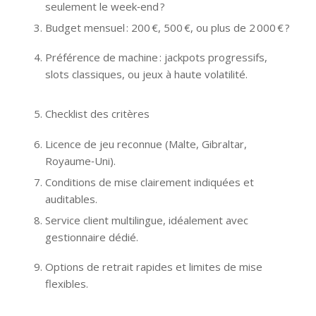
seulement le week‑end ?
Budget mensuel : 200 €, 500 €, ou plus de 2 000 € ?
Préférence de machine : jackpots progressifs,
slots classiques, ou jeux à haute volatilité.
Checklist des critères
Licence de jeu reconnue (Malte, Gibraltar,
Royaume‑Uni).
Conditions de mise clairement indiquées et
auditables.
Service client multilingue, idéalement avec
gestionnaire dédié.
Options de retrait rapides et limites de mise
flexibles.