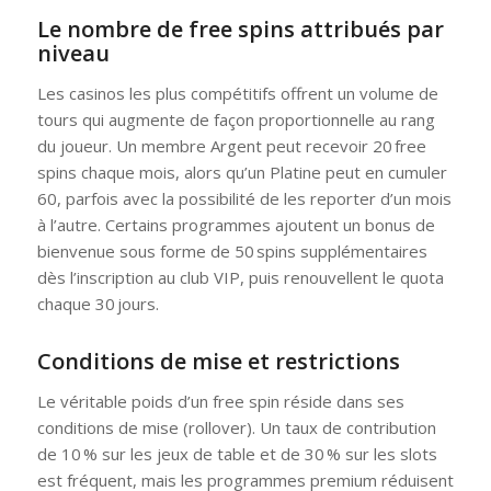
Le nombre de free spins attribués par
niveau
Les casinos les plus compétitifs offrent un volume de
tours qui augmente de façon proportionnelle au rang
du joueur. Un membre Argent peut recevoir 20 free
spins chaque mois, alors qu’un Platine peut en cumuler
60, parfois avec la possibilité de les reporter d’un mois
à l’autre. Certains programmes ajoutent un bonus de
bienvenue sous forme de 50 spins supplémentaires
dès l’inscription au club VIP, puis renouvellent le quota
chaque 30 jours.
Conditions de mise et restrictions
Le véritable poids d’un free spin réside dans ses
conditions de mise (rollover). Un taux de contribution
de 10 % sur les jeux de table et de 30 % sur les slots
est fréquent, mais les programmes premium réduisent