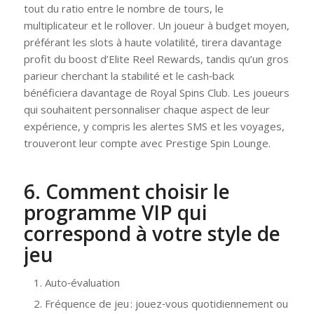
tout du ratio entre le nombre de tours, le
multiplicateur et le rollover. Un joueur à budget moyen,
préférant les slots à haute volatilité, tirera davantage
profit du boost d’Elite Reel Rewards, tandis qu’un gros
parieur cherchant la stabilité et le cash‑back
bénéficiera davantage de Royal Spins Club. Les joueurs
qui souhaitent personnaliser chaque aspect de leur
expérience, y compris les alertes SMS et les voyages,
trouveront leur compte avec Prestige Spin Lounge.
6. Comment choisir le
programme VIP qui
correspond à votre style de
jeu
Auto‑évaluation
Fréquence de jeu : jouez‑vous quotidiennement ou