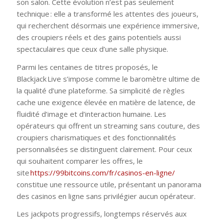
son salon. Cette évolution n’est pas seulement
technique : elle a transformé les attentes des joueurs,
qui recherchent désormais une expérience immersive,
des croupiers réels et des gains potentiels aussi
spectaculaires que ceux d’une salle physique.
Parmi les centaines de titres proposés, le
Blackjack Live s’impose comme le baromètre ultime de
la qualité d’une plateforme. Sa simplicité de règles
cache une exigence élevée en matière de latence, de
fluidité d’image et d’interaction humaine. Les
opérateurs qui offrent un streaming sans couture, des
croupiers charismatiques et des fonctionnalités
personnalisées se distinguent clairement. Pour ceux
qui souhaitent comparer les offres, le
site
https://99bitcoins.com/fr/casinos-en-ligne/
constitue une ressource utile, présentant un panorama
des casinos en ligne sans privilégier aucun opérateur.
Les jackpots progressifs, longtemps réservés aux