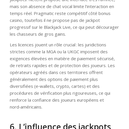
mais son absence de chat vocal limite l’interaction en
temps réel. Pragmatic reste compétitif côté bonus
casino, toutefois il ne propose pas de jackpot
progressif sur le Blackjack Live, ce qui peut décourager
les chasseurs de gros gains.
Les licences jouent un rôle crucial : les juridictions
strictes comme la MGA ou la UKGC imposent des
exigences élevées en matière de paiement sécurisé,
de retraits rapides et de protection des joueurs. Les
opérateurs agréés dans ces territoires offrent
généralement des options de paiement plus
diversifiées (e‑wallets, crypto, cartes) et des
procédures de vérification plus rigoureuses, ce qui
renforce la confiance des joueurs européens et
nord‑américains.
6. L’influence des jackpots