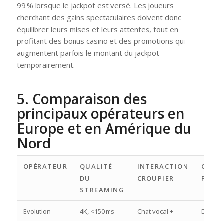
99 % lorsque le jackpot est versé. Les joueurs
cherchant des gains spectaculaires doivent donc
équilibrer leurs mises et leurs attentes, tout en
profitant des bonus casino et des promotions qui
augmentent parfois le montant du jackpot
temporairement.
5. Comparaison des
principaux opérateurs en
Europe et en Amérique du
Nord
OPÉRATEUR
QUALITÉ
INTERACTION
OPTI
DU
CROUPIER
PERS
STREAMING
Evolution
4K, <150 ms
Chat vocal +
Décors