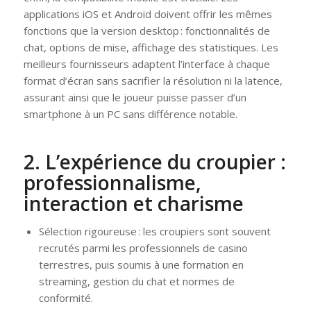
applications iOS et Android doivent offrir les mêmes
fonctions que la version desktop : fonctionnalités de
chat, options de mise, affichage des statistiques. Les
meilleurs fournisseurs adaptent l’interface à chaque
format d’écran sans sacrifier la résolution ni la latence,
assurant ainsi que le joueur puisse passer d’un
smartphone à un PC sans différence notable.
2. L’expérience du croupier :
professionnalisme,
interaction et charisme
Sélection rigoureuse : les croupiers sont souvent
recrutés parmi les professionnels de casino
terrestres, puis soumis à une formation en
streaming, gestion du chat et normes de
conformité.