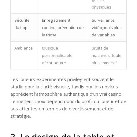
physiques
Sécurité
Enregistrement
Surveillance
du flop
continu, prévention de
vidéo, mais plus
la triche
de variables
Ambiance
Musique
Bruits de
personnalisable,
machines, foule,
décor neutre
plus immersif
Les joueurs expérimentés privilégient souvent le
studio pour la clarté visuelle, tandis que les novices
apprécient l’atmosphère authentique d’un vrai casino.
Le meilleur choix dépend donc du profil du joueur et de
ses attentes en termes de divertissement et de
stratégie.
3. Le design de la table et