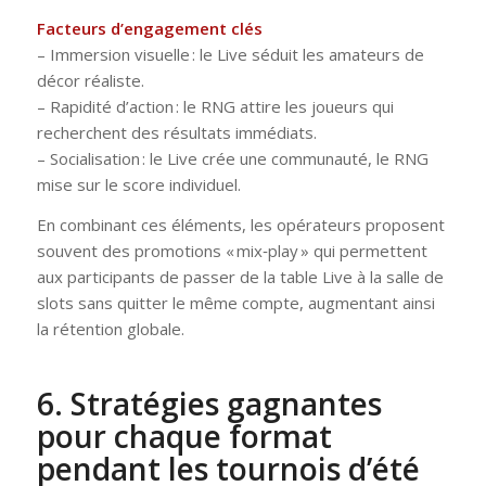
Facteurs d’engagement clés
– Immersion visuelle : le Live séduit les amateurs de
décor réaliste.
– Rapidité d’action : le RNG attire les joueurs qui
recherchent des résultats immédiats.
– Socialisation : le Live crée une communauté, le RNG
mise sur le score individuel.
En combinant ces éléments, les opérateurs proposent
souvent des promotions « mix‑play » qui permettent
aux participants de passer de la table Live à la salle de
slots sans quitter le même compte, augmentant ainsi
la rétention globale.
6. Stratégies gagnantes
pour chaque format
pendant les tournois d’été