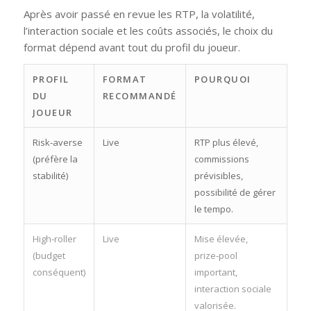
Après avoir passé en revue les RTP, la volatilité,
l’interaction sociale et les coûts associés, le choix du
format dépend avant tout du profil du joueur.
PROFIL
FORMAT
POURQUOI
DU
RECOMMANDÉ
JOUEUR
Risk‑averse
Live
RTP plus élevé,
(préfère la
commissions
stabilité)
prévisibles,
possibilité de gérer
le tempo.
High‑roller
Live
Mise élevée,
(budget
prize‑pool
conséquent)
important,
interaction sociale
valorisée.