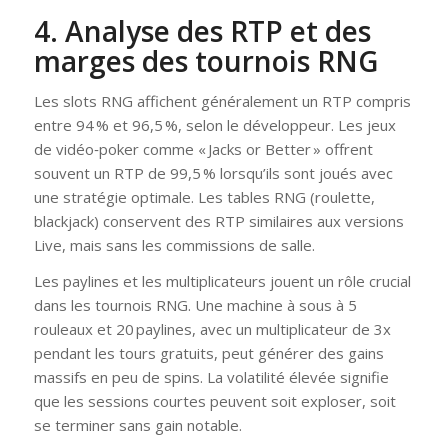
4. Analyse des RTP et des
marges des tournois RNG
Les slots RNG affichent généralement un RTP compris
entre 94 % et 96,5 %, selon le développeur. Les jeux
de vidéo‑poker comme « Jacks or Better » offrent
souvent un RTP de 99,5 % lorsqu’ils sont joués avec
une stratégie optimale. Les tables RNG (roulette,
blackjack) conservent des RTP similaires aux versions
Live, mais sans les commissions de salle.
Les paylines et les multiplicateurs jouent un rôle crucial
dans les tournois RNG. Une machine à sous à 5
rouleaux et 20 paylines, avec un multiplicateur de 3x
pendant les tours gratuits, peut générer des gains
massifs en peu de spins. La volatilité élevée signifie
que les sessions courtes peuvent soit exploser, soit
se terminer sans gain notable.