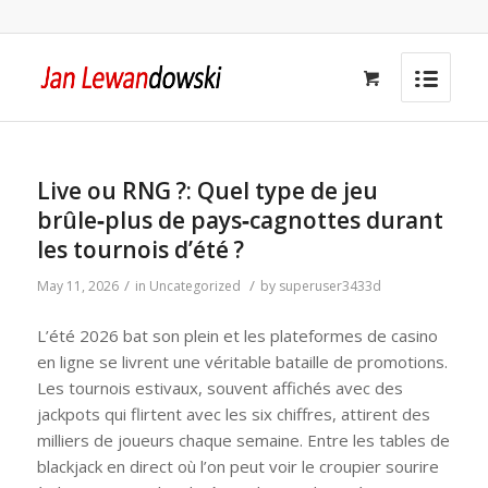
Live ou RNG ?: Quel type de jeu
brûle‑plus de pays‑cagnottes durant
les tournois d’été ?
/
/
May 11, 2026
in
Uncategorized
by
superuser3433d
L’été 2026 bat son plein et les plateformes de casino
en ligne se livrent une véritable bataille de promotions.
Les tournois estivaux, souvent affichés avec des
jackpots qui flirtent avec les six chiffres, attirent des
milliers de joueurs chaque semaine. Entre les tables de
blackjack en direct où l’on peut voir le croupier sourire