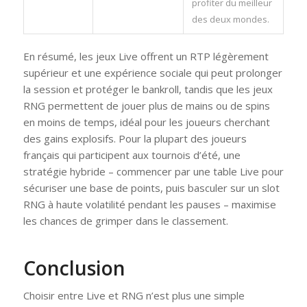
profiter du meilleur
des deux mondes.
En résumé, les jeux Live offrent un RTP légèrement
supérieur et une expérience sociale qui peut prolonger
la session et protéger le bankroll, tandis que les jeux
RNG permettent de jouer plus de mains ou de spins
en moins de temps, idéal pour les joueurs cherchant
des gains explosifs. Pour la plupart des joueurs
français qui participent aux tournois d’été, une
stratégie hybride – commencer par une table Live pour
sécuriser une base de points, puis basculer sur un slot
RNG à haute volatilité pendant les pauses – maximise
les chances de grimper dans le classement.
Conclusion
Choisir entre Live et RNG n’est plus une simple