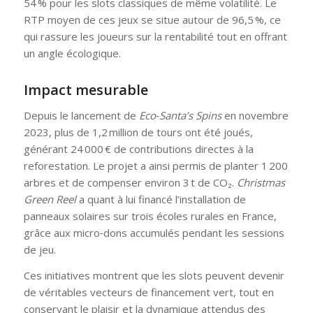
54 % pour les slots classiques de même volatilité. Le
RTP moyen de ces jeux se situe autour de 96,5 %, ce
qui rassure les joueurs sur la rentabilité tout en offrant
un angle écologique.
Impact mesurable
Depuis le lancement de
Eco‑Santa’s Spins
en novembre
2023, plus de 1,2 million de tours ont été joués,
générant 24 000 € de contributions directes à la
reforestation. Le projet a ainsi permis de planter 1 200
arbres et de compenser environ 3 t de CO₂.
Christmas
Green Reel
a quant à lui financé l’installation de
panneaux solaires sur trois écoles rurales en France,
grâce aux micro‑dons accumulés pendant les sessions
de jeu.
Ces initiatives montrent que les slots peuvent devenir
de véritables vecteurs de financement vert, tout en
conservant le plaisir et la dynamique attendus des