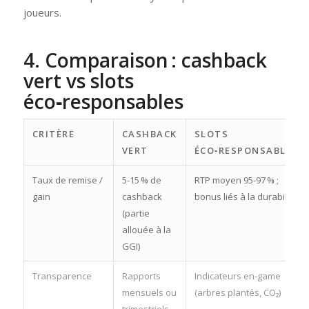
joueurs.
4. Comparaison : cashback
vert vs slots
éco‑responsables
CRITÈRE
CASHBACK
SLOTS
VERT
ÉCO‑RESPONSABLES
Taux de remise /
5‑15 % de
RTP moyen 95‑97 % ;
gain
cashback
bonus liés à la durabilité
(partie
allouée à la
GGI)
Transparence
Rapports
Indicateurs en‑game
mensuels ou
(arbres plantés, CO₂)
trimestriels