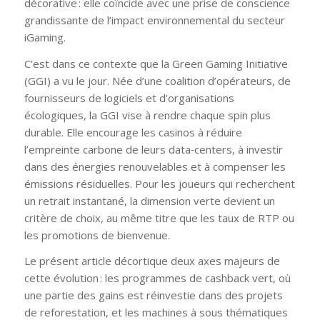
décorative : elle coïncide avec une prise de conscience
grandissante de l’impact environnemental du secteur
iGaming.
C’est dans ce contexte que la Green Gaming Initiative
(GGI) a vu le jour. Née d’une coalition d’opérateurs, de
fournisseurs de logiciels et d’organisations
écologiques, la GGI vise à rendre chaque spin plus
durable. Elle encourage les casinos à réduire
l’empreinte carbone de leurs data‑centers, à investir
dans des énergies renouvelables et à compenser les
émissions résiduelles. Pour les joueurs qui recherchent
un retrait instantané, la dimension verte devient un
critère de choix, au même titre que les taux de RTP ou
les promotions de bienvenue.
Le présent article décortique deux axes majeurs de
cette évolution : les programmes de cashback vert, où
une partie des gains est réinvestie dans des projets
de reforestation, et les machines à sous thématiques