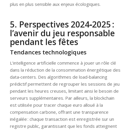
plus en plus sensible aux enjeux écologiques.
5. Perspectives 2024‑2025 :
l’avenir du jeu responsable
pendant les fêtes
Tendances technologiques
L’intelligence artificielle commence à jouer un rôle clé
dans la réduction de la consommation énergétique des
data‑centers. Des algorithmes de load‑balancing
prédictif permettent de regrouper les sessions de jeu
pendant les heures creuses, limitant ainsi le besoin de
serveurs supplémentaires. Par ailleurs, la blockchain
est utilisée pour tracer chaque euro alloué à la
compensation carbone, offrant une transparence
inégalée : chaque transaction est enregistrée sur un
registre public, garantissant que les fonds atteignent