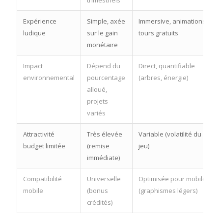
Expérience
Simple, axée
Immersive, animations,
ludique
sur le gain
tours gratuits
monétaire
Impact
Dépend du
Direct, quantifiable
environnemental
pourcentage
(arbres, énergie)
alloué,
projets
variés
Attractivité
Très élevée
Variable (volatilité du
budget limitée
(remise
jeu)
immédiate)
Compatibilité
Universelle
Optimisée pour mobile
mobile
(bonus
(graphismes légers)
crédités)