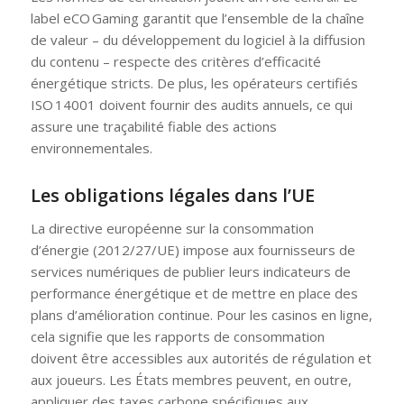
label eCO Gaming garantit que l’ensemble de la chaîne
de valeur – du développement du logiciel à la diffusion
du contenu – respecte des critères d’efficacité
énergétique stricts. De plus, les opérateurs certifiés
ISO 14001 doivent fournir des audits annuels, ce qui
assure une traçabilité fiable des actions
environnementales.
Les obligations légales dans l’UE
La directive européenne sur la consommation
d’énergie (2012/27/UE) impose aux fournisseurs de
services numériques de publier leurs indicateurs de
performance énergétique et de mettre en place des
plans d’amélioration continue. Pour les casinos en ligne,
cela signifie que les rapports de consommation
doivent être accessibles aux autorités de régulation et
aux joueurs. Les États membres peuvent, en outre,
appliquer des taxes carbone spécifiques aux