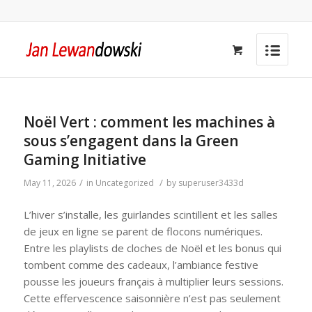
Noël Vert : comment les machines à
sous s’engagent dans la Green
Gaming Initiative
/
/
May 11, 2026
in
Uncategorized
by
superuser3433d
L’hiver s’installe, les guirlandes scintillent et les salles
de jeux en ligne se parent de flocons numériques.
Entre les playlists de cloches de Noël et les bonus qui
tombent comme des cadeaux, l’ambiance festive
pousse les joueurs français à multiplier leurs sessions.
Cette effervescence saisonnière n’est pas seulement