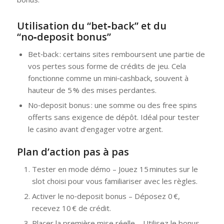
Utilisation du “bet‑back” et du
“no‑deposit bonus”
Bet‑back : certains sites remboursent une partie de
vos pertes sous forme de crédits de jeu. Cela
fonctionne comme un mini‑cashback, souvent à
hauteur de 5 % des mises perdantes.
No‑deposit bonus : une somme ou des free spins
offerts sans exigence de dépôt. Idéal pour tester
le casino avant d’engager votre argent.
Plan d’action pas à pas
Tester en mode démo – Jouez 15 minutes sur le
slot choisi pour vous familiariser avec les règles.
Activer le no‑deposit bonus – Déposez 0 €,
recevez 10 € de crédit.
Placer la première mise réelle – Utilisez le bonus