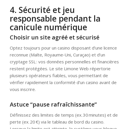
4. Sécurité et jeu
responsable pendant la
canicule numérique
Choisir un site agréé et sécurisé
Optez toujours pour un casino disposant d’une licence
reconnue (Malte, Royaume‑Uni, Curaçao) et d’un
cryptage SSL : vos données personnelles et financières
restent protégées. Le site Limone Web répertorie
plusieurs opérateurs fiables, vous permettant de
vérifier rapidement la conformité d’un casino avant de
vous inscrire.
Astuce “pause rafraîchissante”
Définissez des limites de temps (ex. 30 minutes) et de
perte (ex. 20 €) via le tableau de bord du casino.
Lorsque la limite est atteinte, le système vous bloque