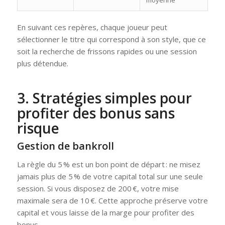
moyenne
En suivant ces repères, chaque joueur peut
sélectionner le titre qui correspond à son style, que ce
soit la recherche de frissons rapides ou une session
plus détendue.
3. Stratégies simples pour
profiter des bonus sans
risque
Gestion de bankroll
La règle du 5 % est un bon point de départ : ne misez
jamais plus de 5 % de votre capital total sur une seule
session. Si vous disposez de 200 €, votre mise
maximale sera de 10 €. Cette approche préserve votre
capital et vous laisse de la marge pour profiter des
bonus.