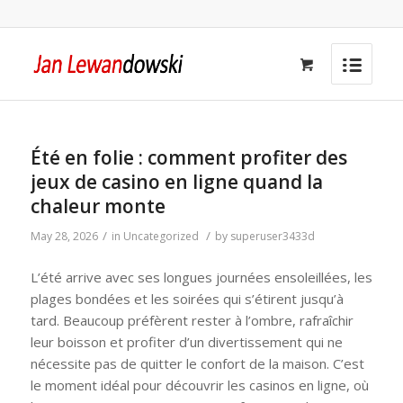
Été en folie : comment profiter des
jeux de casino en ligne quand la
chaleur monte
/
/
May 28, 2026
in
Uncategorized
by
superuser3433d
L’été arrive avec ses longues journées ensoleillées, les
plages bondées et les soirées qui s’étirent jusqu’à
tard. Beaucoup préfèrent rester à l’ombre, rafraîchir
leur boisson et profiter d’un divertissement qui ne
nécessite pas de quitter le confort de la maison. C’est
le moment idéal pour découvrir les casinos en ligne, où