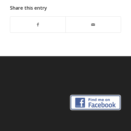
Share this entry