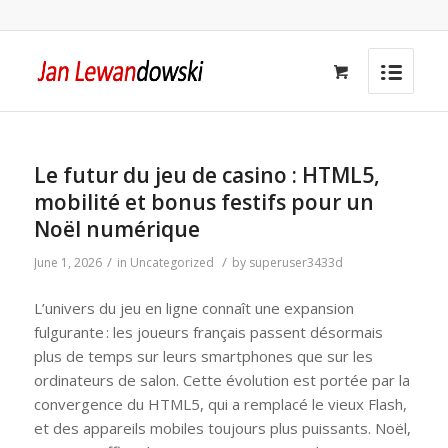
Le futur du jeu de casino : HTML5,
mobilité et bonus festifs pour un
Noël numérique
/
/
June 1, 2026
in
Uncategorized
by
superuser3433d
L’univers du jeu en ligne connaît une expansion
fulgurante : les joueurs français passent désormais
plus de temps sur leurs smartphones que sur les
ordinateurs de salon. Cette évolution est portée par la
convergence du HTML5, qui a remplacé le vieux Flash,
et des appareils mobiles toujours plus puissants. Noël,