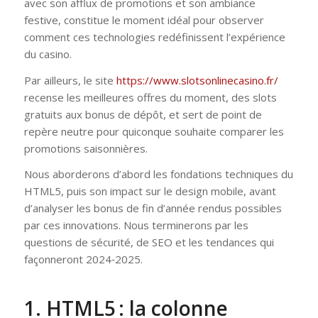
avec son afflux de promotions et son ambiance
festive, constitue le moment idéal pour observer
comment ces technologies redéfinissent l’expérience
du casino.
Par ailleurs, le site
https://www.slotsonlinecasino.fr/
recense les meilleures offres du moment, des slots
gratuits aux bonus de dépôt, et sert de point de
repère neutre pour quiconque souhaite comparer les
promotions saisonnières.
Nous aborderons d’abord les fondations techniques du
HTML5, puis son impact sur le design mobile, avant
d’analyser les bonus de fin d’année rendus possibles
par ces innovations. Nous terminerons par les
questions de sécurité, de SEO et les tendances qui
façonneront 2024‑2025.
1. HTML5 : la colonne