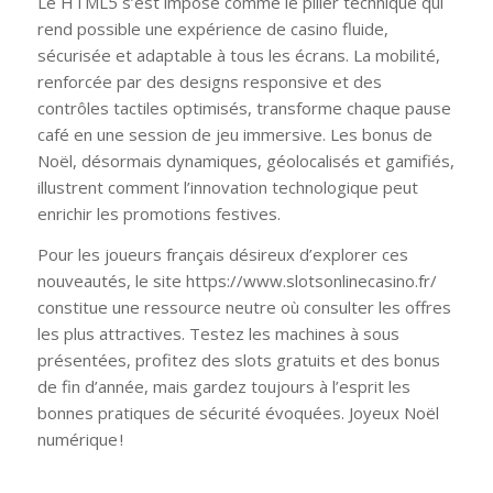
Le HTML5 s’est imposé comme le pilier technique qui
rend possible une expérience de casino fluide,
sécurisée et adaptable à tous les écrans. La mobilité,
renforcée par des designs responsive et des
contrôles tactiles optimisés, transforme chaque pause
café en une session de jeu immersive. Les bonus de
Noël, désormais dynamiques, géolocalisés et gamifiés,
illustrent comment l’innovation technologique peut
enrichir les promotions festives.
Pour les joueurs français désireux d’explorer ces
nouveautés, le site https://www.slotsonlinecasino.fr/
constitue une ressource neutre où consulter les offres
les plus attractives. Testez les machines à sous
présentées, profitez des slots gratuits et des bonus
de fin d’année, mais gardez toujours à l’esprit les
bonnes pratiques de sécurité évoquées. Joyeux Noël
numérique !