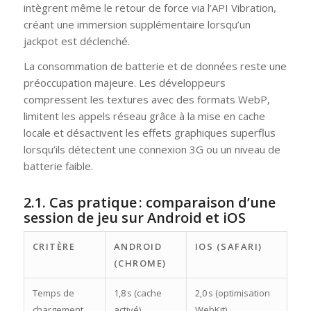
intègrent même le retour de force via l’API Vibration,
créant une immersion supplémentaire lorsqu’un
jackpot est déclenché.
La consommation de batterie et de données reste une
préoccupation majeure. Les développeurs
compressent les textures avec des formats WebP,
limitent les appels réseau grâce à la mise en cache
locale et désactivent les effets graphiques superflus
lorsqu’ils détectent une connexion 3G ou un niveau de
batterie faible.
2.1. Cas pratique : comparaison d’une
session de jeu sur Android et iOS
CRITÈRE
ANDROID
IOS (SAFARI)
(CHROME)
Temps de
1,8 s (cache
2,0 s (optimisation
chargement
activé)
WebKit)