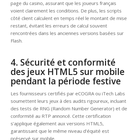
page du casino, assurant que les joueurs français
voient clairement les conditions. De plus, les scripts
côté client calculent en temps réel le montant de mise
restant, évitant les erreurs de calcul souvent
rencontrées dans les anciennes versions basées sur
Flash.
4. Sécurité et conformité
des jeux HTML5 sur mobile
pendant la période festive
Les fournisseurs certifiés par eCOGRA ou iTech Labs
soumettent leurs jeux à des audits rigoureux, incluant
des tests de RNG (Random Number Generator) et de
conformité au RTP annoncé. Cette certification
s’applique également aux versions HTML5,
garantissant que le même niveau d’équité est
préservé sur mobile.