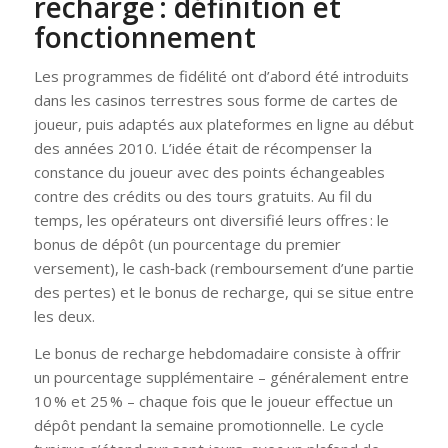
recharge : définition et
fonctionnement
Les programmes de fidélité ont d’abord été introduits
dans les casinos terrestres sous forme de cartes de
joueur, puis adaptés aux plateformes en ligne au début
des années 2010. L’idée était de récompenser la
constance du joueur avec des points échangeables
contre des crédits ou des tours gratuits. Au fil du
temps, les opérateurs ont diversifié leurs offres : le
bonus de dépôt (un pourcentage du premier
versement), le cash‑back (remboursement d’une partie
des pertes) et le bonus de recharge, qui se situe entre
les deux.
Le bonus de recharge hebdomadaire consiste à offrir
un pourcentage supplémentaire – généralement entre
10 % et 25 % – chaque fois que le joueur effectue un
dépôt pendant la semaine promotionnelle. Le cycle