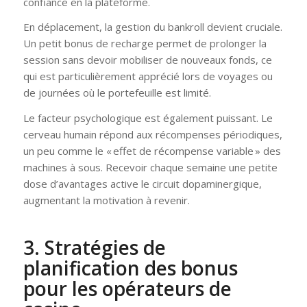
confiance en la plateforme.
En déplacement, la gestion du bankroll devient cruciale.
Un petit bonus de recharge permet de prolonger la
session sans devoir mobiliser de nouveaux fonds, ce
qui est particulièrement apprécié lors de voyages ou
de journées où le portefeuille est limité.
Le facteur psychologique est également puissant. Le
cerveau humain répond aux récompenses périodiques,
un peu comme le « effet de récompense variable » des
machines à sous. Recevoir chaque semaine une petite
dose d’avantages active le circuit dopaminergique,
augmentant la motivation à revenir.
3. Stratégies de
planification des bonus
pour les opérateurs de