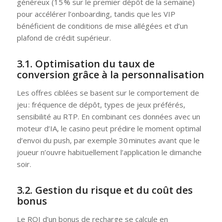
généreux (15 % sur le premier dépôt de la semaine)
pour accélérer l’onboarding, tandis que les VIP
bénéficient de conditions de mise allégées et d’un
plafond de crédit supérieur.
3.1. Optimisation du taux de
conversion grâce à la personnalisation
Les offres ciblées se basent sur le comportement de
jeu : fréquence de dépôt, types de jeux préférés,
sensibilité au RTP. En combinant ces données avec un
moteur d’IA, le casino peut prédire le moment optimal
d’envoi du push, par exemple 30 minutes avant que le
joueur n’ouvre habituellement l’application le dimanche
soir.
3.2. Gestion du risque et du coût des
bonus
Le ROI d’un bonus de recharge se calcule en