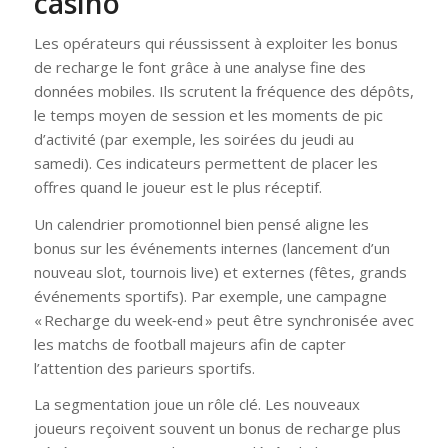
casino
Les opérateurs qui réussissent à exploiter les bonus
de recharge le font grâce à une analyse fine des
données mobiles. Ils scrutent la fréquence des dépôts,
le temps moyen de session et les moments de pic
d’activité (par exemple, les soirées du jeudi au
samedi). Ces indicateurs permettent de placer les
offres quand le joueur est le plus réceptif.
Un calendrier promotionnel bien pensé aligne les
bonus sur les événements internes (lancement d’un
nouveau slot, tournois live) et externes (fêtes, grands
événements sportifs). Par exemple, une campagne
« Recharge du week‑end » peut être synchronisée avec
les matchs de football majeurs afin de capter
l’attention des parieurs sportifs.
La segmentation joue un rôle clé. Les nouveaux
joueurs reçoivent souvent un bonus de recharge plus