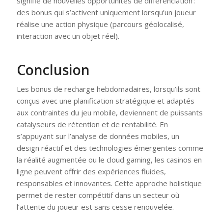
signifie de nouvelles opportunités de différenciation :
des bonus qui s’activent uniquement lorsqu’un joueur
réalise une action physique (parcours géolocalisé,
interaction avec un objet réel).
Conclusion
Les bonus de recharge hebdomadaires, lorsqu’ils sont
conçus avec une planification stratégique et adaptés
aux contraintes du jeu mobile, deviennent de puissants
catalyseurs de rétention et de rentabilité. En
s’appuyant sur l’analyse de données mobiles, un
design réactif et des technologies émergentes comme
la réalité augmentée ou le cloud gaming, les casinos en
ligne peuvent offrir des expériences fluides,
responsables et innovantes. Cette approche holistique
permet de rester compétitif dans un secteur où
l’attente du joueur est sans cesse renouvelée.