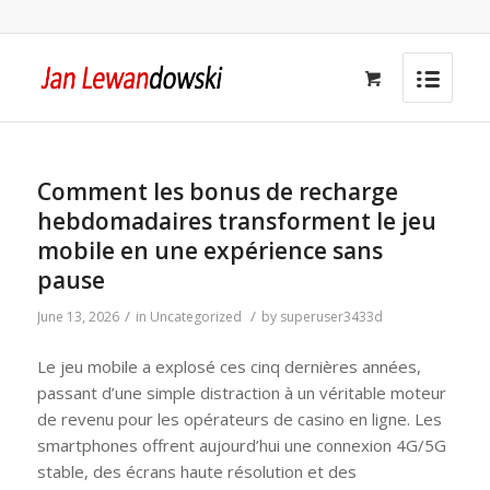
Comment les bonus de recharge
hebdomadaires transforment le jeu
mobile en une expérience sans
pause
/
/
June 13, 2026
in
Uncategorized
by
superuser3433d
Le jeu mobile a explosé ces cinq dernières années,
passant d’une simple distraction à un véritable moteur
de revenu pour les opérateurs de casino en ligne. Les
smartphones offrent aujourd’hui une connexion 4G/5G
stable, des écrans haute résolution et des