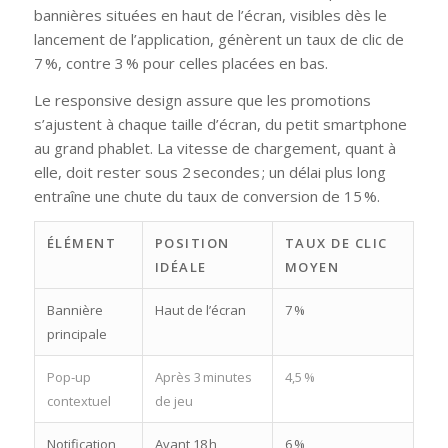
bannières situées en haut de l’écran, visibles dès le
lancement de l’application, génèrent un taux de clic de
7 %, contre 3 % pour celles placées en bas.
Le responsive design assure que les promotions
s’ajustent à chaque taille d’écran, du petit smartphone
au grand phablet. La vitesse de chargement, quant à
elle, doit rester sous 2 secondes ; un délai plus long
entraîne une chute du taux de conversion de 15 %.
ÉLÉMENT
POSITION
TAUX DE CLIC
IDÉALE
MOYEN
Bannière
Haut de l’écran
7 %
principale
Pop‑up
Après 3 minutes
4,5 %
contextuel
de jeu
Notification
Avant 18 h
6 %