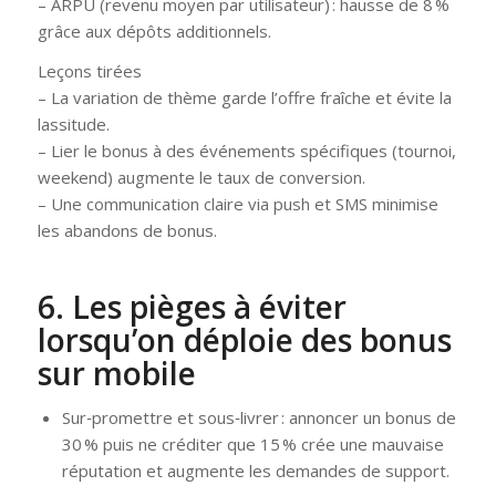
– ARPU (revenu moyen par utilisateur) : hausse de 8 %
grâce aux dépôts additionnels.
Leçons tirées
– La variation de thème garde l’offre fraîche et évite la
lassitude.
– Lier le bonus à des événements spécifiques (tournoi,
weekend) augmente le taux de conversion.
– Une communication claire via push et SMS minimise
les abandons de bonus.
6. Les pièges à éviter
lorsqu’on déploie des bonus
sur mobile
Sur‑promettre et sous‑livrer : annoncer un bonus de
30 % puis ne créditer que 15 % crée une mauvaise
réputation et augmente les demandes de support.