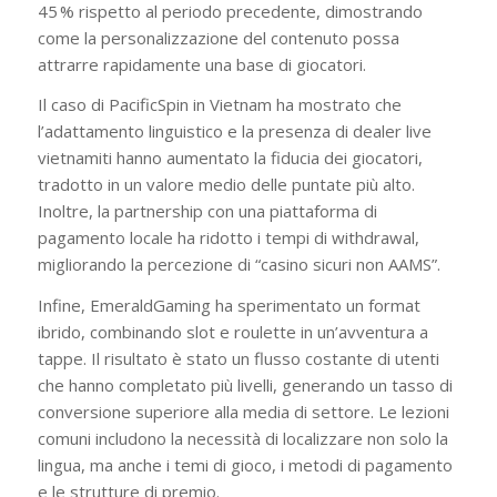
45 % rispetto al periodo precedente, dimostrando
come la personalizzazione del contenuto possa
attrarre rapidamente una base di giocatori.
Il caso di PacificSpin in Vietnam ha mostrato che
l’adattamento linguistico e la presenza di dealer live
vietnamiti hanno aumentato la fiducia dei giocatori,
tradotto in un valore medio delle puntate più alto.
Inoltre, la partnership con una piattaforma di
pagamento locale ha ridotto i tempi di withdrawal,
migliorando la percezione di “casino sicuri non AAMS”.
Infine, EmeraldGaming ha sperimentato un format
ibrido, combinando slot e roulette in un’avventura a
tappe. Il risultato è stato un flusso costante di utenti
che hanno completato più livelli, generando un tasso di
conversione superiore alla media di settore. Le lezioni
comuni includono la necessità di localizzare non solo la
lingua, ma anche i temi di gioco, i metodi di pagamento
e le strutture di premio.