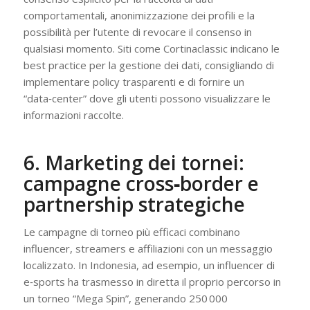
comportamentali, anonimizzazione dei profili e la
possibilità per l’utente di revocare il consenso in
qualsiasi momento. Siti come Cortinaclassic indicano le
best practice per la gestione dei dati, consigliando di
implementare policy trasparenti e di fornire un
“data‑center” dove gli utenti possono visualizzare le
informazioni raccolte.
6. Marketing dei tornei:
campagne cross‑border e
partnership strategiche
Le campagne di torneo più efficaci combinano
influencer, streamers e affiliazioni con un messaggio
localizzato. In Indonesia, ad esempio, un influencer di
e‑sports ha trasmesso in diretta il proprio percorso in
un torneo “Mega Spin”, generando 250 000