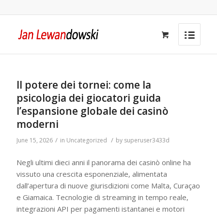
Il potere dei tornei: come la
psicologia dei giocatori guida
l’espansione globale dei casinò
moderni
/
/
June 15, 2026
in
Uncategorized
by
superuser3433d
Negli ultimi dieci anni il panorama dei casinò online ha
vissuto una crescita esponenziale, alimentata
dall’apertura di nuove giurisdizioni come Malta, Curaçao
e Giamaica. Tecnologie di streaming in tempo reale,
integrazioni API per pagamenti istantanei e motori