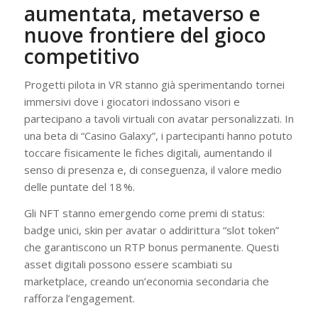
aumentata, metaverso e
nuove frontiere del gioco
competitivo
Progetti pilota in VR stanno già sperimentando tornei
immersivi dove i giocatori indossano visori e
partecipano a tavoli virtuali con avatar personalizzati. In
una beta di “Casino Galaxy”, i partecipanti hanno potuto
toccare fisicamente le fiches digitali, aumentando il
senso di presenza e, di conseguenza, il valore medio
delle puntate del 18 %.
Gli NFT stanno emergendo come premi di status:
badge unici, skin per avatar o addirittura “slot token”
che garantiscono un RTP bonus permanente. Questi
asset digitali possono essere scambiati su
marketplace, creando un’economia secondaria che
rafforza l’engagement.