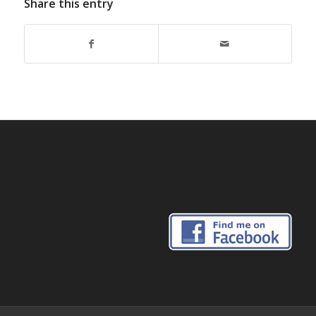
Share this entry