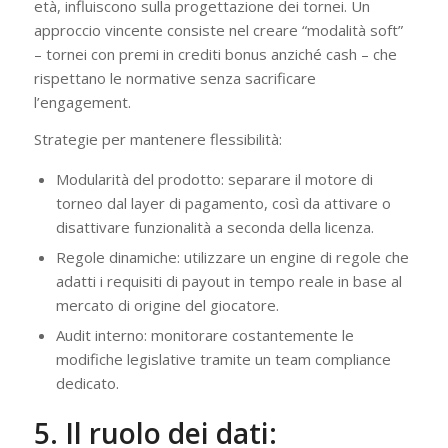
età, influiscono sulla progettazione dei tornei. Un
approccio vincente consiste nel creare “modalità soft”
– tornei con premi in crediti bonus anziché cash – che
rispettano le normative senza sacrificare
l’engagement.
Strategie per mantenere flessibilità:
Modularità del prodotto: separare il motore di
torneo dal layer di pagamento, così da attivare o
disattivare funzionalità a seconda della licenza.
Regole dinamiche: utilizzare un engine di regole che
adatti i requisiti di payout in tempo reale in base al
mercato di origine del giocatore.
Audit interno: monitorare costantemente le
modifiche legislative tramite un team compliance
dedicato.
5. Il ruolo dei dati: