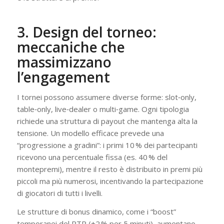
3. Design del torneo:
meccaniche che
massimizzano
l’engagement
I tornei possono assumere diverse forme: slot‑only,
table‑only, live‑dealer o multi‑game. Ogni tipologia
richiede una struttura di payout che mantenga alta la
tensione. Un modello efficace prevede una
“progressione a gradini”: i primi 10 % dei partecipanti
ricevono una percentuale fissa (es. 40 % del
montepremi), mentre il resto è distribuito in premi più
piccoli ma più numerosi, incentivando la partecipazione
di giocatori di tutti i livelli.
Le strutture di bonus dinamico, come i “boost”
temporanei del RTP (+2 % per 5 minuti), aumentano