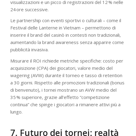
visualizzazioni e un picco di registrazioni del 12 % nelle
24 ore successive.
Le partnership con eventi sportivi o culturali – come il
Festival delle Lanterne in Vietnam – permettono di
inserire il brand del casinò in contesti non tradizionali,
aumentando la brand awareness senza apparire come
pubblicità invasiva.
Misurare il ROI richiede metriche specifiche: costo per
acquisizione (CPA) dei giocatori, valore medio del
wagering (AVW) durante il torneo e tasso di retention
a 30 giorni. Rispetto alle promozioni tradizionali (bonus
di benvenuto), i tornei mostrano un AVW medio del
35 % superiore, grazie all’effetto “competizione
continua” che spinge i giocatori a rimanere attivi più a
lungo.
7. Futuro dei tornei: realtà