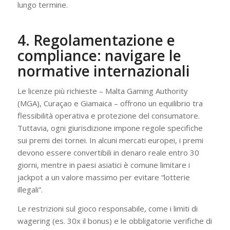
lungo termine.
4. Regolamentazione e
compliance: navigare le
normative internazionali
Le licenze più richieste – Malta Gaming Authority
(MGA), Curaçao e Giamaica – offrono un equilibrio tra
flessibilità operativa e protezione del consumatore.
Tuttavia, ogni giurisdizione impone regole specifiche
sui premi dei tornei. In alcuni mercati europei, i premi
devono essere convertibili in denaro reale entro 30
giorni, mentre in paesi asiatici è comune limitare i
jackpot a un valore massimo per evitare “lotterie
illegali”.
Le restrizioni sul gioco responsabile, come i limiti di
wagering (es. 30x il bonus) e le obbligatorie verifiche di