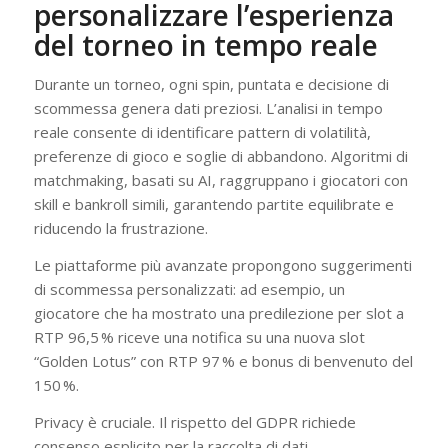
personalizzare l’esperienza
del torneo in tempo reale
Durante un torneo, ogni spin, puntata e decisione di
scommessa genera dati preziosi. L’analisi in tempo
reale consente di identificare pattern di volatilità,
preferenze di gioco e soglie di abbandono. Algoritmi di
matchmaking, basati su AI, raggruppano i giocatori con
skill e bankroll simili, garantendo partite equilibrate e
riducendo la frustrazione.
Le piattaforme più avanzate propongono suggerimenti
di scommessa personalizzati: ad esempio, un
giocatore che ha mostrato una predilezione per slot a
RTP 96,5 % riceve una notifica su una nuova slot
“Golden Lotus” con RTP 97 % e bonus di benvenuto del
150 %.
Privacy è cruciale. Il rispetto del GDPR richiede
consenso esplicito per la raccolta di dati