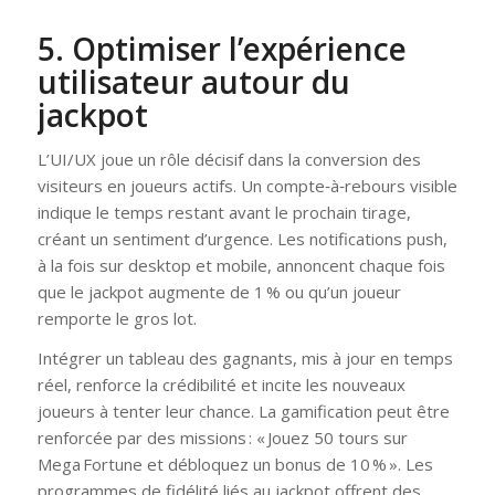
5. Optimiser l’expérience
utilisateur autour du
jackpot
L’UI/UX joue un rôle décisif dans la conversion des
visiteurs en joueurs actifs. Un compte‑à‑rebours visible
indique le temps restant avant le prochain tirage,
créant un sentiment d’urgence. Les notifications push,
à la fois sur desktop et mobile, annoncent chaque fois
que le jackpot augmente de 1 % ou qu’un joueur
remporte le gros lot.
Intégrer un tableau des gagnants, mis à jour en temps
réel, renforce la crédibilité et incite les nouveaux
joueurs à tenter leur chance. La gamification peut être
renforcée par des missions : « Jouez 50 tours sur
Mega Fortune et débloquez un bonus de 10 % ». Les
programmes de fidélité liés au jackpot offrent des