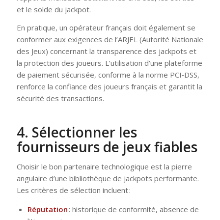
et le solde du jackpot.
En pratique, un opérateur français doit également se
conformer aux exigences de l’ARJEL (Autorité Nationale
des Jeux) concernant la transparence des jackpots et
la protection des joueurs. L’utilisation d’une plateforme
de paiement sécurisée, conforme à la norme PCI‑DSS,
renforce la confiance des joueurs français et garantit la
sécurité des transactions.
4. Sélectionner les
fournisseurs de jeux fiables
Choisir le bon partenaire technologique est la pierre
angulaire d’une bibliothèque de jackpots performante.
Les critères de sélection incluent :
Réputation
: historique de conformité, absence de