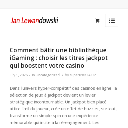
Comment bâtir une bibliothèque
iGaming : choisir les titres jackpot
qui boostent votre casino
/
/
July 1, 2026
in
Uncategorized
by
superuser3433d
Dans l’univers hyper‑compétitif des casinos en ligne, la
sélection de jeux à jackpot devient un levier
stratégique incontournable. Un jackpot bien placé
attire l’œil du joueur, crée un effet de buzz et, surtout,
transforme un simple spin en une expérience
mémorable qui incite à la ré‑engagement. Les