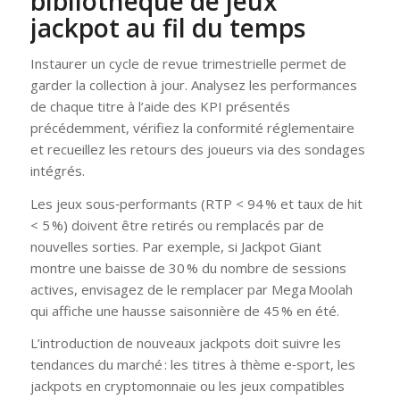
bibliothèque de jeux
jackpot au fil du temps
Instaurer un cycle de revue trimestrielle permet de
garder la collection à jour. Analysez les performances
de chaque titre à l’aide des KPI présentés
précédemment, vérifiez la conformité réglementaire
et recueillez les retours des joueurs via des sondages
intégrés.
Les jeux sous‑performants (RTP < 94 % et taux de hit
< 5 %) doivent être retirés ou remplacés par de
nouvelles sorties. Par exemple, si Jackpot Giant
montre une baisse de 30 % du nombre de sessions
actives, envisagez de le remplacer par Mega Moolah
qui affiche une hausse saisonnière de 45 % en été.
L’introduction de nouveaux jackpots doit suivre les
tendances du marché : les titres à thème e‑sport, les
jackpots en cryptomonnaie ou les jeux compatibles