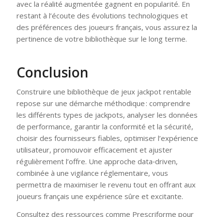
avec la réalité augmentée gagnent en popularité. En
restant à l’écoute des évolutions technologiques et
des préférences des joueurs français, vous assurez la
pertinence de votre bibliothèque sur le long terme.
Conclusion
Construire une bibliothèque de jeux jackpot rentable
repose sur une démarche méthodique : comprendre
les différents types de jackpots, analyser les données
de performance, garantir la conformité et la sécurité,
choisir des fournisseurs fiables, optimiser l’expérience
utilisateur, promouvoir efficacement et ajuster
régulièrement l’offre. Une approche data‑driven,
combinée à une vigilance réglementaire, vous
permettra de maximiser le revenu tout en offrant aux
joueurs français une expérience sûre et excitante.
Consultez des ressources comme Prescriforme pour