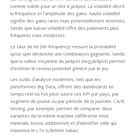
comme solide pour un slot à jackpot. La volatilité décrit
la fréquence et l’amplitude des gains : haute volatilité
signifie des gains rares mais potentiellement énormes,
tandis que basse volatilité offre des paiements plus
fréquents mais modestes.
Le taux de hit (hit‑frequency) mesure la probabilité
qu’un spin déclenche une combinaison gagnante, tandis
que la valeur moyenne du jackpot (Avg Jackpot) permet
d’estimer le revenu potentiel généré par le jeu.
Les outils d’analyse modernes, tels que les
plateformes Big Data, offrent des dashboards en
temps réel où l’on peut suivre ces KPI par pays, par
segment de joueur ou par période de la journée. L’A/B
testing, par exemple, permet de comparer deux
variantes de la même machine (différente mise
minimale, bonus additionnel) et d’identifier celle qui
maximise le LTV (Lifetime Value).