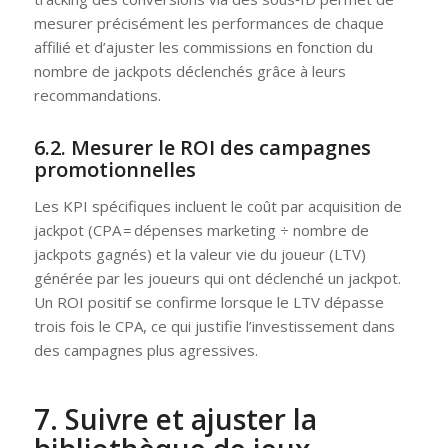
mesurer précisément les performances de chaque
affilié et d’ajuster les commissions en fonction du
nombre de jackpots déclenchés grâce à leurs
recommandations.
6.2. Mesurer le ROI des campagnes
promotionnelles
Les KPI spécifiques incluent le coût par acquisition de
jackpot (CPA = dépenses marketing ÷ nombre de
jackpots gagnés) et la valeur vie du joueur (LTV)
générée par les joueurs qui ont déclenché un jackpot.
Un ROI positif se confirme lorsque le LTV dépasse
trois fois le CPA, ce qui justifie l’investissement dans
des campagnes plus agressives.
7. Suivre et ajuster la