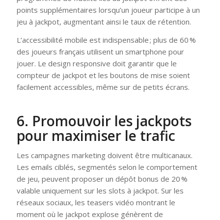
points supplémentaires lorsqu’un joueur participe à un
jeu à jackpot, augmentant ainsi le taux de rétention.
L’accessibilité mobile est indispensable ; plus de 60 %
des joueurs français utilisent un smartphone pour
jouer. Le design responsive doit garantir que le
compteur de jackpot et les boutons de mise soient
facilement accessibles, même sur de petits écrans.
6. Promouvoir les jackpots
pour maximiser le trafic
Les campagnes marketing doivent être multicanaux.
Les emails ciblés, segmentés selon le comportement
de jeu, peuvent proposer un dépôt bonus de 20 %
valable uniquement sur les slots à jackpot. Sur les
réseaux sociaux, les teasers vidéo montrant le
moment où le jackpot explose génèrent de