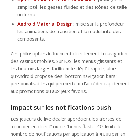
simplicité, les gestes fluides et des icônes de taille
uniforme.
Android Material Design
: mise sur la profondeur,
les animations de transition et la modularité des
composants.
Ces philosophies influencent directement la navigation
des casinos mobiles. Sur iOS, les menus glissants et
les boutons larges facilitent le dépôt rapide, alors
qu’Android propose des “bottom navigation bars”
personnalisables qui permettent d’accéder rapidement
aux promotions ou aux jeux favoris.
Impact sur les notifications push
Les joueurs de live dealer apprécient les alertes de
“croupier en direct” ou de “bonus flash”. iOS limite le
nombre de notifications par application à 4 000 par an,