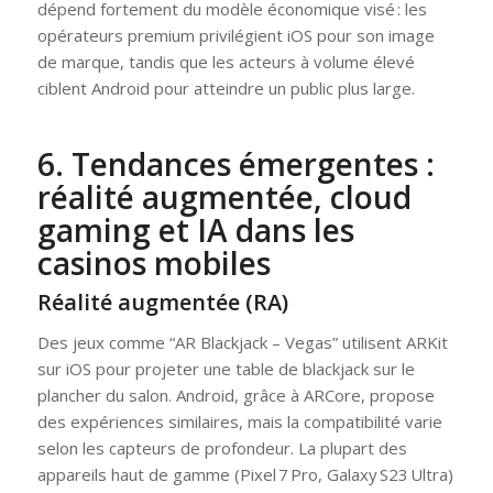
dépend fortement du modèle économique visé : les
opérateurs premium privilégient iOS pour son image
de marque, tandis que les acteurs à volume élevé
ciblent Android pour atteindre un public plus large.
6. Tendances émergentes :
réalité augmentée, cloud
gaming et IA dans les
casinos mobiles
Réalité augmentée (RA)
Des jeux comme “AR Blackjack – Vegas” utilisent ARKit
sur iOS pour projeter une table de blackjack sur le
plancher du salon. Android, grâce à ARCore, propose
des expériences similaires, mais la compatibilité varie
selon les capteurs de profondeur. La plupart des
appareils haut de gamme (Pixel 7 Pro, Galaxy S23 Ultra)