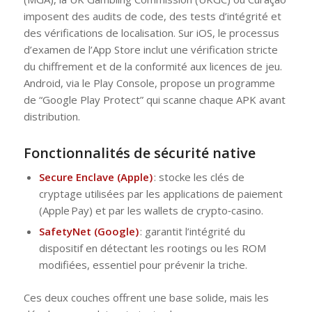
imposent des audits de code, des tests d’intégrité et
des vérifications de localisation. Sur iOS, le processus
d’examen de l’App Store inclut une vérification stricte
du chiffrement et de la conformité aux licences de jeu.
Android, via le Play Console, propose un programme
de “Google Play Protect” qui scanne chaque APK avant
distribution.
Fonctionnalités de sécurité native
Secure Enclave (Apple)
: stocke les clés de
cryptage utilisées par les applications de paiement
(Apple Pay) et par les wallets de crypto‑casino.
SafetyNet (Google)
: garantit l’intégrité du
dispositif en détectant les rootings ou les ROM
modifiées, essentiel pour prévenir la triche.
Ces deux couches offrent une base solide, mais les