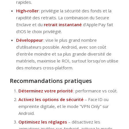
rapides.
High‑roller
: privilégie la sécurité des fonds et la
rapidité des retraits. La combinaison du Secure
Enclave et du
retrait instantané
d’Apple Pay fait
d’iOS le choix privilégié.
Développeur
: vise le plus grand nombre
d’utilisateurs possible. Android, avec son coût
d’entrée moindre et sa plus grande diversité de
matériels, maximise le ROI, surtout lorsqu’on utilise
des moteurs cross‑platform.
Recommandations pratiques
Déterminez votre priorité
: performance vs coût.
Activez les options de sécurité
– Face ID ou
empreinte digitale, et le mode “VPN Only” sur
Android.
Optimisez les réglages
– désactivez les
animations inutiles sur Android, activez le mode