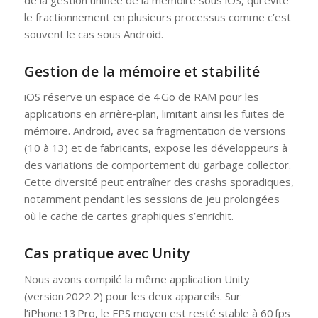
le fractionnement en plusieurs processus comme c’est
souvent le cas sous Android.
Gestion de la mémoire et stabilité
iOS réserve un espace de 4 Go de RAM pour les
applications en arrière‑plan, limitant ainsi les fuites de
mémoire. Android, avec sa fragmentation de versions
(10 à 13) et de fabricants, expose les développeurs à
des variations de comportement du garbage collector.
Cette diversité peut entraîner des crashs sporadiques,
notamment pendant les sessions de jeu prolongées
où le cache de cartes graphiques s’enrichit.
Cas pratique avec Unity
Nous avons compilé la même application Unity
(version 2022.2) pour les deux appareils. Sur
l’iPhone 13 Pro, le FPS moyen est resté stable à 60 fps