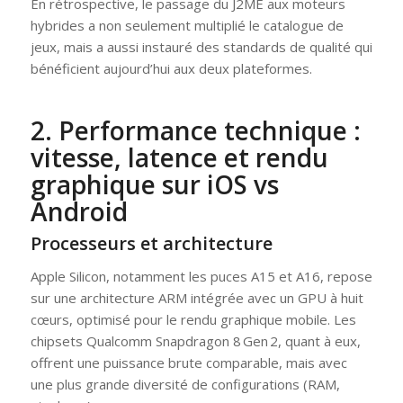
En rétrospective, le passage du J2ME aux moteurs
hybrides a non seulement multiplié le catalogue de
jeux, mais a aussi instauré des standards de qualité qui
bénéficient aujourd’hui aux deux plateformes.
2. Performance technique :
vitesse, latence et rendu
graphique sur iOS vs
Android
Processeurs et architecture
Apple Silicon, notamment les puces A15 et A16, repose
sur une architecture ARM intégrée avec un GPU à huit
cœurs, optimisé pour le rendu graphique mobile. Les
chipsets Qualcomm Snapdragon 8 Gen 2, quant à eux,
offrent une puissance brute comparable, mais avec
une plus grande diversité de configurations (RAM,