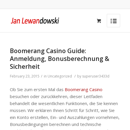
Boomerang Casino Guide:
Anmeldung, Bonusberechnung &
Sicherheit
/
/
February 23, 2015
in
Uncategorized
by
superuser3433d
Ob Sie zum ersten Mal das
Boomerang Casino
besuchen oder zurückkehren, dieser Leitfaden
behandelt die wesentlichen Funktionen, die Sie kennen
müssen. Wir erklären Ihnen Schritt für Schritt, wie Sie
ein Konto erstellen, Ein- und Auszahlungen vornehmen,
Bonusbedingungen berechnen und technische