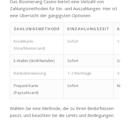
Das Boomerang Casino bietet eine Vielzahl von
Zahlungsmethoden für Ein- und Auszahlungen. Hier ist
eine Übersicht der gängigsten Optionen:
ZAHLUNGSMETHODE
EINZAHLUNGSZEIT
AUSZ
Kreditkarte
Sofort
1–3 We
(Visa/Mastercard)
E-Wallet (Skrill/Neteller)
Sofort
24 Stu
Banküberweisung
1–3 Werktage
3–5 We
Prepaid-Karte
Sofort
Nicht v
(Paysafecard)
Wählen Sie eine Methode, die zu Ihren Bedürfnissen
passt, und beachten Sie die Limits und Bedingungen.