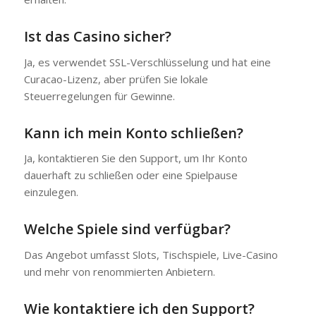
Ist das Casino sicher?
Ja, es verwendet SSL-Verschlüsselung und hat eine
Curacao-Lizenz, aber prüfen Sie lokale
Steuerregelungen für Gewinne.
Kann ich mein Konto schließen?
Ja, kontaktieren Sie den Support, um Ihr Konto
dauerhaft zu schließen oder eine Spielpause
einzulegen.
Welche Spiele sind verfügbar?
Das Angebot umfasst Slots, Tischspiele, Live-Casino
und mehr von renommierten Anbietern.
Wie kontaktiere ich den Support?