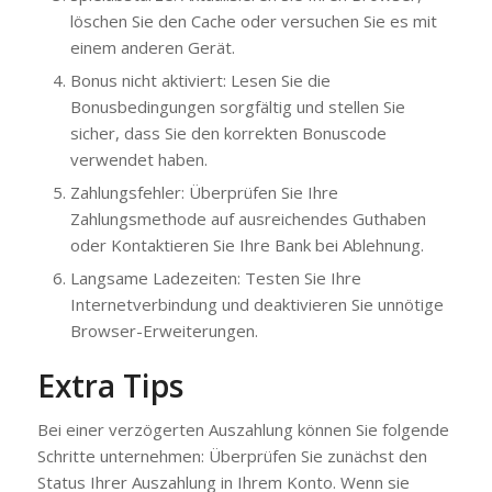
löschen Sie den Cache oder versuchen Sie es mit
einem anderen Gerät.
Bonus nicht aktiviert: Lesen Sie die
Bonusbedingungen sorgfältig und stellen Sie
sicher, dass Sie den korrekten Bonuscode
verwendet haben.
Zahlungsfehler: Überprüfen Sie Ihre
Zahlungsmethode auf ausreichendes Guthaben
oder Kontaktieren Sie Ihre Bank bei Ablehnung.
Langsame Ladezeiten: Testen Sie Ihre
Internetverbindung und deaktivieren Sie unnötige
Browser-Erweiterungen.
Extra Tips
Bei einer verzögerten Auszahlung können Sie folgende
Schritte unternehmen: Überprüfen Sie zunächst den
Status Ihrer Auszahlung in Ihrem Konto. Wenn sie