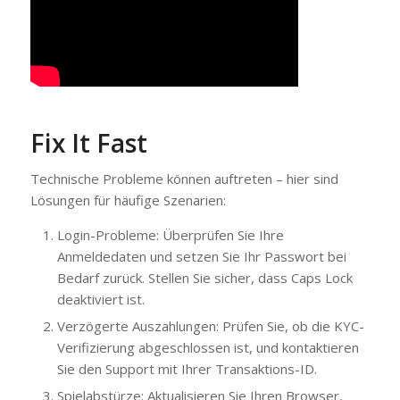
Fix It Fast
Technische Probleme können auftreten – hier sind
Lösungen für häufige Szenarien:
Login-Probleme: Überprüfen Sie Ihre
Anmeldedaten und setzen Sie Ihr Passwort bei
Bedarf zurück. Stellen Sie sicher, dass Caps Lock
deaktiviert ist.
Verzögerte Auszahlungen: Prüfen Sie, ob die KYC-
Verifizierung abgeschlossen ist, und kontaktieren
Sie den Support mit Ihrer Transaktions-ID.
Spielabstürze: Aktualisieren Sie Ihren Browser,