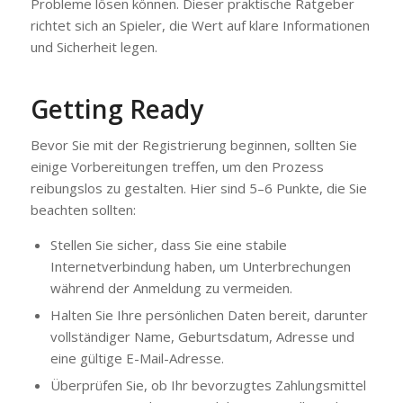
Probleme lösen können. Dieser praktische Ratgeber
richtet sich an Spieler, die Wert auf klare Informationen
und Sicherheit legen.
Getting Ready
Bevor Sie mit der Registrierung beginnen, sollten Sie
einige Vorbereitungen treffen, um den Prozess
reibungslos zu gestalten. Hier sind 5–6 Punkte, die Sie
beachten sollten:
Stellen Sie sicher, dass Sie eine stabile
Internetverbindung haben, um Unterbrechungen
während der Anmeldung zu vermeiden.
Halten Sie Ihre persönlichen Daten bereit, darunter
vollständiger Name, Geburtsdatum, Adresse und
eine gültige E-Mail-Adresse.
Überprüfen Sie, ob Ihr bevorzugtes Zahlungsmittel