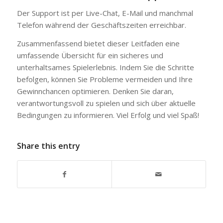
Der Support ist per Live-Chat, E-Mail und manchmal
Telefon während der Geschäftszeiten erreichbar.
Zusammenfassend bietet dieser Leitfaden eine
umfassende Übersicht für ein sicheres und
unterhaltsames Spielerlebnis. Indem Sie die Schritte
befolgen, können Sie Probleme vermeiden und Ihre
Gewinnchancen optimieren. Denken Sie daran,
verantwortungsvoll zu spielen und sich über aktuelle
Bedingungen zu informieren. Viel Erfolg und viel Spaß!
Share this entry