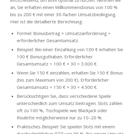
an, Sie erhalten einen Willkommensbonus von 100 %
bis zu 200 € mit einer 30-fachen Umsatzbedingung.
Hier ist die detaillierte Berechnung:
Formel: Bonusbetrag × Umsatzanforderung =
erforderlicher Gesamtumsatz.
Beispiel: Bei einer Einzahlung von 100 € erhalten Sie
100 € Bonusguthaben. Erforderlicher
Gesamtumsatz = 100 € × 30 = 3.000 €.
Wenn Sie 150 € einzahlen, erhalten Sie 150 € Bonus
(bis zum Maximum von 200 €). Erforderlicher
Gesamtumsatz = 150 € × 30 = 4.500 €.
Berücksichtigen Sie, dass verschiedene Spiele
unterschiedlich zum Umsatz beitragen. Slots zählen
oft zu 100 %, Tischspiele wie Blackjack oder
Roulette möglicherweise nur zu 10–20 %.
Praktisches Beispiel: Sie spielen Slots mit einem
durchschnittlichen RTP von 96 %. Bei einem Umsatz