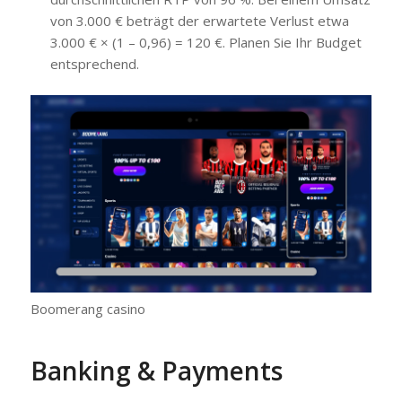
von 3.000 € beträgt der erwartete Verlust etwa
3.000 € × (1 – 0,96) = 120 €. Planen Sie Ihr Budget
entsprechend.
Boomerang casino
Banking & Payments