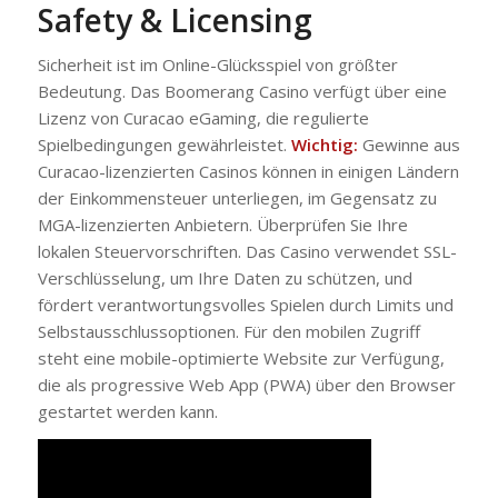
Safety & Licensing
Sicherheit ist im Online-Glücksspiel von größter
Bedeutung. Das Boomerang Casino verfügt über eine
Lizenz von Curacao eGaming, die regulierte
Spielbedingungen gewährleistet.
Wichtig:
Gewinne aus
Curacao-lizenzierten Casinos können in einigen Ländern
der Einkommensteuer unterliegen, im Gegensatz zu
MGA-lizenzierten Anbietern. Überprüfen Sie Ihre
lokalen Steuervorschriften. Das Casino verwendet SSL-
Verschlüsselung, um Ihre Daten zu schützen, und
fördert verantwortungsvolles Spielen durch Limits und
Selbstausschlussoptionen. Für den mobilen Zugriff
steht eine mobile-optimierte Website zur Verfügung,
die als progressive Web App (PWA) über den Browser
gestartet werden kann.